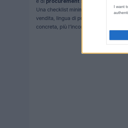
e di
procurement
soglie di spesa, vend
I want t
Una checklist minima aiuta: requisiti tec
authenti
vendita, lingua di progetto, valuta di o
concreta, più l’incontro diventa un tes