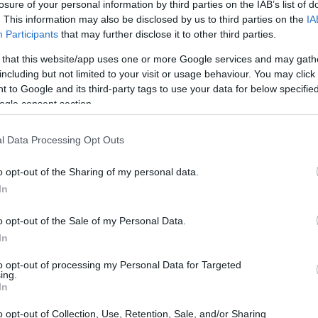
losure of your personal information by third parties on the IAB’s list of
. This information may also be disclosed by us to third parties on the
IA
Participants
that may further disclose it to other third parties.
 that this website/app uses one or more Google services and may gath
including but not limited to your visit or usage behaviour. You may click 
 to Google and its third-party tags to use your data for below specifi
ogle consent section.
l Data Processing Opt Outs
o opt-out of the Sharing of my personal data.
In
o opt-out of the Sale of my Personal Data.
In
to opt-out of processing my Personal Data for Targeted
stanza culturale e organizzativa amplifica
ing.
In
i, condivisi in anticipo, riducono gli attriti e
. L’articolo illustra come impostare il profilo
o opt-out of Collection, Use, Retention, Sale, and/or Sharing