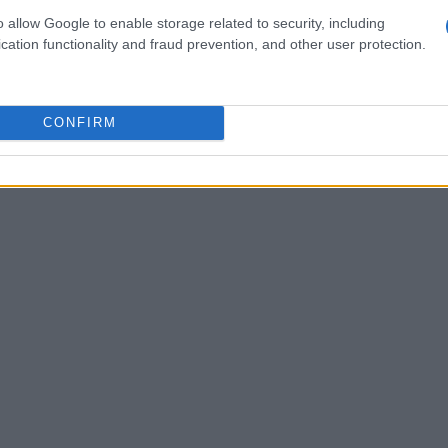
or onboarding, requisiti legali e certificazioni.
o allow Google to enable storage related to security, including
nici, riferimenti di settore, copertura post-
cation functionality and fraud prevention, and other user protection.
fferta e termini di pagamento. Più la scheda è
t mirato e non una presentazione generica.
CONFIRM