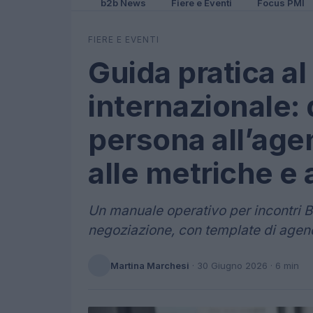
b2b News
Fiere e Eventi
Focus PMI
FIERE E EVENTI
Guida pratica 
internazionale: 
persona all’age
alle metriche e 
Un manuale operativo per incontri B2
negoziazione, con template di agenda
Martina Marchesi
·
30 Giugno 2026
· 6 min