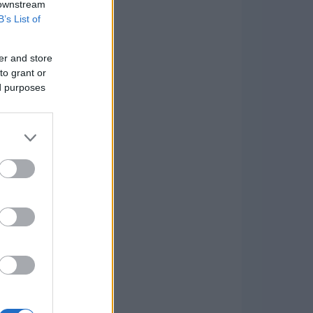
 downstream
B’s List of
er and store
to grant or
ed purposes