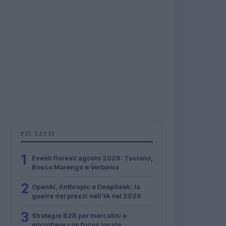
PIÙ LETTI
1
Eventi floreali agosto 2026: Taviano,
Bosco Marengo e Verbania
2
OpenAI, Anthropic e DeepSeek: la
guerra dei prezzi nell’IA nel 2026
3
Strategie B2B per mercatini e
microfiere con focus locale