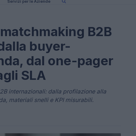
Servizi per le Aziende
al matchmaking B2B
dalla buyer-
nda, dal one-pager
agli SLA
B internazionali: dalla profilazione alla
, materiali snelli e KPI misurabili.