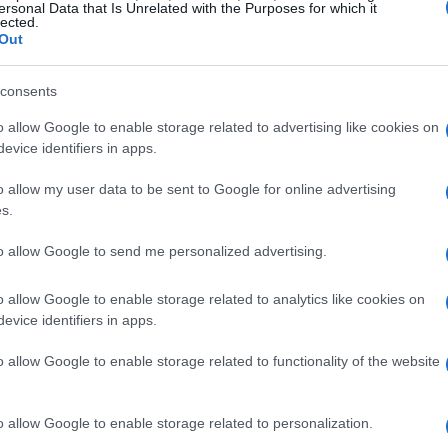
ersonal Data that Is Unrelated with the Purposes for which it
cace, quali materiali essenziali portare al
lected.
Out
SLA
per negoziazioni ordinate. Si chiude con un
igliorare.
consents
o allow Google to enable storage related to advertising like cookies on
 e la matrice di aderenza
evice identifiers in apps.
uyer-persona
chiara. Una definizione pratica è
o allow my user data to be sent to Google for online advertising
s.
quisto, con obiettivi, metriche di successo, rischi
 ruolo, responsabilità, driver di valore, barriere
to allow Google to send me personalized advertising.
o d’acquisto. A questa si affianca una
matrice di
o allow Google to enable storage related to analytics like cookies on
cità con i bisogni del buyer: cosa è must-have,
evice identifiers in apps.
 previene incontri improduttivi e orienta
o allow Google to enable storage related to functionality of the website
ersona va completata con elementi di
compliance
o allow Google to enable storage related to personalization.