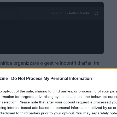
Ad
hub
Media
POWERED BY
nifica organizzare e gestire incontri d’affari tra
 di avviare relazioni commerciali. In un contesto
one e la chiarezza delle regole contano più della
ine -
Do Not Process My Personal Information
propone un
playbook
operativo per passare da
to opt-out of the sale, sharing to third parties, or processing of your per
tracciabili, con focus su
profilazione buyer-
formation for targeted advertising by us, please use the below opt-out s
i one-pager
e
metriche di conversione
utili.
r selection. Please note that after your opt-out request is processed y
eing interest-based ads based on personal information utilized by us or
disclosed to third parties prior to your opt-out. You may separately opt-