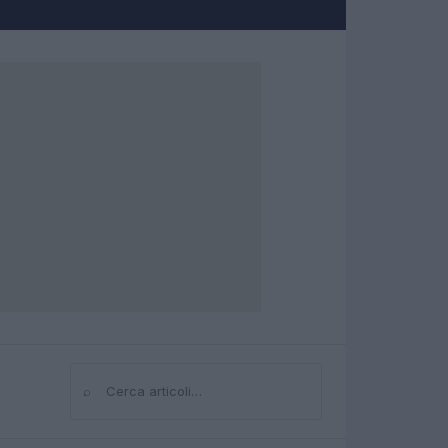
⌕
Cerca