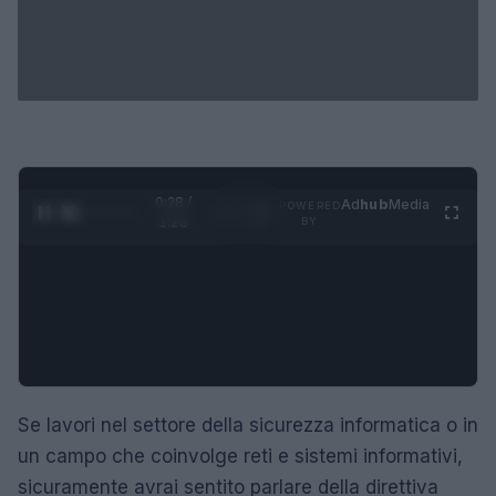
0:29 /
Ad
hub
Media
POWERED
1
/
4
1:23
BY
Se lavori nel settore della sicurezza informatica o in
un campo che coinvolge reti e sistemi informativi,
sicuramente avrai sentito parlare della direttiva