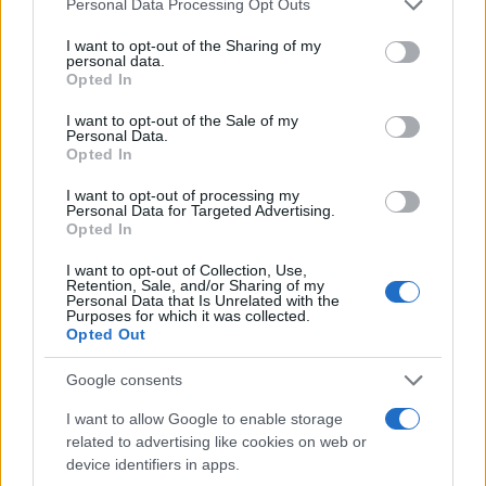
Personal Data Processing Opt Outs
services and may gather and store information including but
not limited to your visit or usage behaviour. You may click to
I want to opt-out of the Sharing of my
personal data.
grant or deny consent to Google and its third-party tags to
Opted In
use your data for below specified purposes in below Google
consent section.
I want to opt-out of the Sale of my
Personal Data.
Opted In
I want to opt-out of processing my
Personal Data for Targeted Advertising.
Opted In
I want to opt-out of Collection, Use,
Retention, Sale, and/or Sharing of my
Personal Data that Is Unrelated with the
Purposes for which it was collected.
Opted Out
Google consents
I want to allow Google to enable storage
related to advertising like cookies on web or
Continua a leggere
device identifiers in apps.