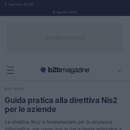
Salta al contenuto
8 Agosto 2026
8 Agosto 2026
⌕
×
⌕
B2B NEWS
Cerca
Guida pratica alla direttiva Nis2
per le aziende
La direttiva Nis2 è fondamentale per la sicurezza
informatica, ma come può la tua azienda adeguarsi a