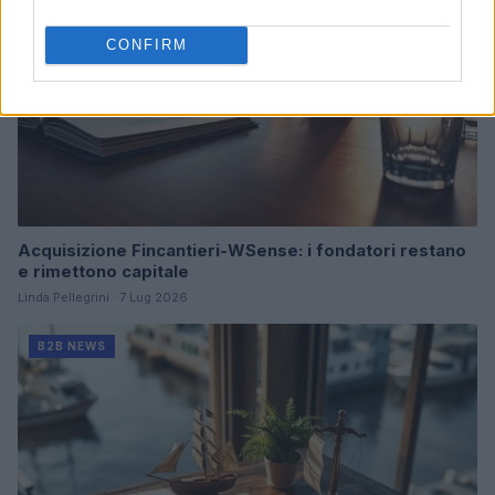
CONFIRM
Acquisizione Fincantieri-WSense: i fondatori restano
e rimettono capitale
Linda Pellegrini · 7 Lug 2026
B2B NEWS