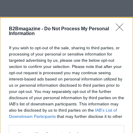
In conclusione, la direttiva Nis2 rappresenta una
B2Bmagazine -
Do Not Process My Personal
grande opportunità per migliorare la sicurezza
Information
informatica delle aziende, ma richiede un impegno
If you wish to opt-out of the sale, sharing to third parties, or
collettivo e strategico. Non lasciare che la
processing of your personal or sensitive information for
complessità ti fermi: con le giuste informazioni e
targeted advertising by us, please use the below opt-out
approcci, la compliance può diventare una parte
section to confirm your selection. Please note that after your
opt-out request is processed you may continue seeing
integrante della tua cultura aziendale.
interest-based ads based on personal information utilized by
us or personal information disclosed to third parties prior to
your opt-out. You may separately opt-out of the further
disclosure of your personal information by third parties on the
AUTORE
IAB’s list of downstream participants. This information may
AiAdhubMedia
also be disclosed by us to third parties on the
IAB’s List of
Downstream Participants
that may further disclose it to other
third parties.
Please note that this website/app uses one or more Google