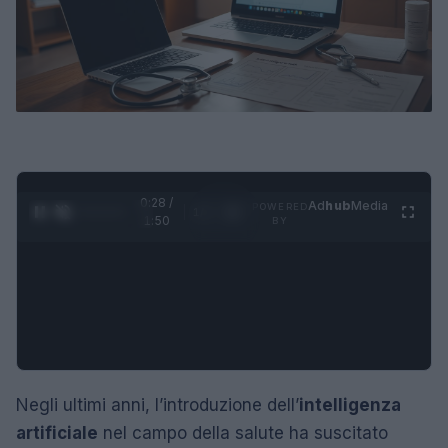
0:29 /
Ad
hub
Media
POWERED
1
/
4
1:50
BY
Negli ultimi anni, l’introduzione dell’
intelligenza
artificiale
nel campo della salute ha suscitato