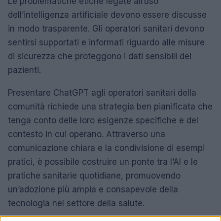
Le problematiche etiche legate all’uso
dell’intelligenza artificiale devono essere discusse
in modo trasparente. Gli operatori sanitari devono
sentirsi supportati e informati riguardo alle misure
di sicurezza che proteggono i dati sensibili dei
pazienti.
Presentare ChatGPT agli operatori sanitari della
comunità richiede una strategia ben pianificata che
tenga conto delle loro esigenze specifiche e del
contesto in cui operano. Attraverso una
comunicazione chiara e la condivisione di esempi
pratici, è possibile costruire un ponte tra l’AI e le
pratiche sanitarie quotidiane, promuovendo
un’adozione più ampia e consapevole della
tecnologia nel settore della salute.