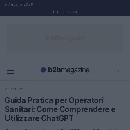
Salta al contenuto
8 Agosto 2026
8 Agosto 2026
⌕
×
⌕
B2B NEWS
Cerca
Guida Pratica per Operatori
Sanitari: Come Comprendere e
Utilizzare ChatGPT