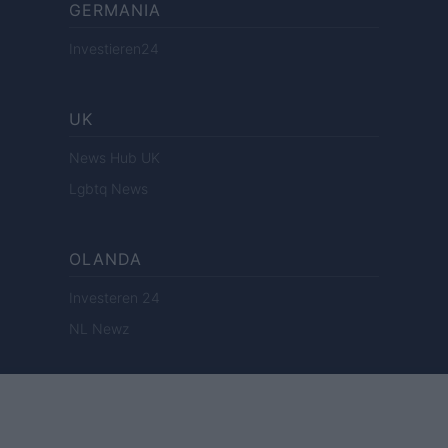
GERMANIA
Investieren24
UK
News Hub UK
Lgbtq News
OLANDA
Investeren 24
NL Newz