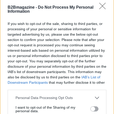
B2Bmagazine -
Do Not Process My Personal
Information
AUTORE
Beatrice Faggin
If you wish to opt-out of the sale, sharing to third parties, or
Beatrice Faggin ha ottenuto documenti ufficiali
processing of your personal or sensitive information for
su una gara d'appalto dopo una settimana di
targeted advertising by us, please use the below opt-out
accesso agli atti; è redattrice di desk che
section to confirm your selection. Please note that after your
costruisce feature investigative e coordina
opt-out request is processed you may continue seeing
fact-checking interno. Genovese di nascita,
interest-based ads based on personal information utilized by
tiene un database personale di contratti
us or personal information disclosed to third parties prior to
pubblici consultabili in redazione.
your opt-out. You may separately opt-out of the further
disclosure of your personal information by third parties on the
IAB’s list of downstream participants. This information may
also be disclosed by us to third parties on the
IAB’s List of
Downstream Participants
that may further disclose it to other
third parties.
Please note that this website/app uses one or more Google
Personal Data Processing Opt Outs
services and may gather and store information including but
not limited to your visit or usage behaviour. You may click to
I want to opt-out of the Sharing of my
personal data.
grant or deny consent to Google and its third-party tags to