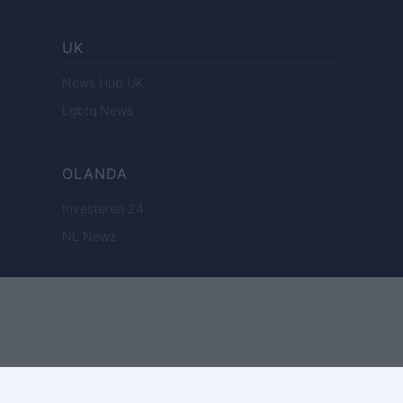
UK
News Hub UK
Lgbtq News
OLANDA
Investeren 24
NL Newz