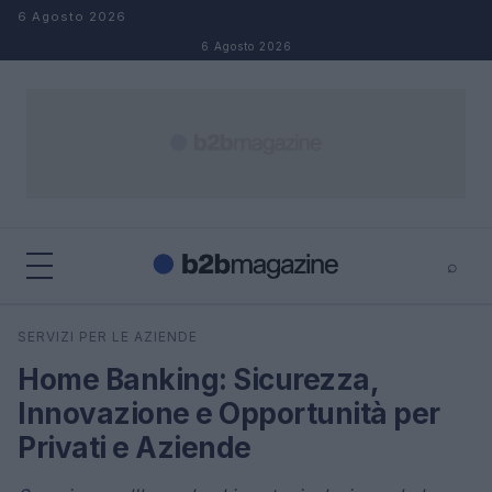
Salta al contenuto
6 Agosto 2026
6 Agosto 2026
⌕
×
⌕
SERVIZI PER LE AZIENDE
Cerca
Home Banking: Sicurezza,
Innovazione e Opportunità per
Privati e Aziende