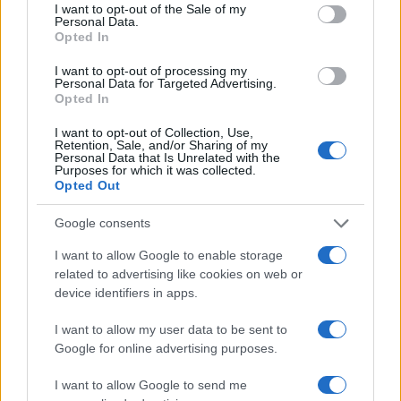
5.
Attivazione dei sistemi di alert
abilitare le
consent section.
I want to opt-out of the Sale of my
Personal Data.
notifiche push in tempo reale sul proprio
Opted In
smartphone o via SMS per ogni accesso al conto e
I want to opt-out of processing my
per qualsiasi operazione dispositiva (pagamenti,
Personal Data for Targeted Advertising.
Opted In
bonifici, ricariche), al fine di intercettare
immediatamente eventuali anomalie.
I want to opt-out of Collection, Use,
Retention, Sale, and/or Sharing of my
Personal Data that Is Unrelated with the
6.
Sicurezza dei dispositivi e delle reti
Purposes for which it was collected.
Opted Out
mantenere costantemente aggiornati il sistema
operativo del PC o dello smartphone, i browser di
Google consents
navigazione e l’applicazione bancaria. Evitare
I want to allow Google to enable storage
l’accesso ai servizi finanziari tramite reti Wi-Fi
related to advertising like cookies on web or
pubbliche o condivise; prediligere connessioni
device identifiers in apps.
protette (4G/5G domestico o VPN affidabili).
I want to allow my user data to be sent to
Google for online advertising purposes.
I want to allow Google to send me
AUTORE