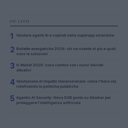
PIÙ LETTI
1
Valutare agenti AI e copiloti nella superapp aziendale
2
Bollette energetiche 2026: chi ne risente di più e quali
sono le soluzioni
3
It-Wallet 2026: cosa cambia con i nuovi decreti
attuativi
4
Valutazione di Impatto Generazionale: come l’Italia sta
ridefinendo le politiche pubbliche
5
Agentic AI Security: Neva SGR punta su Straiker per
proteggere l’intelligenza artificiale