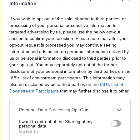
richiederà mai tali informazioni via email, SMS,
Information
telefono o chat.
If you wish to opt-out of the sale, sharing to third parties, or
3.
Verifica dei canali di accesso
accedere alla
processing of your personal or sensitive information for
targeted advertising by us, please use the below opt-out
piattaforma di internet banking digitando l’URL
section to confirm your selection. Please note that after your
ufficiale direttamente nella barra del browser o
opt-out request is processed you may continue seeing
utilizzando esclusivamente l’applicazione ufficiale
interest-based ads based on personal information utilized by
us or personal information disclosed to third parties prior to
scaricata dagli store certificati. Verificare sempre la
your opt-out. You may separately opt-out of the further
presenza del protocollo di sicurezza https:// e del
disclosure of your personal information by third parties on the
simbolo del lucchetto chiuso.
IAB’s list of downstream participants. This information may
also be disclosed by us to third parties on the
IAB’s List of
4.
Diffidenza verso link e allegati
non cliccare su
Downstream Participants
that may further disclose it to other
third parties.
collegamenti ipertestuali contenuti in email o SMS
sospetti (smishing) che segnalano “blocchi del
Please note that this website/app uses one or more Google
Personal Data Processing Opt Outs
services and may gather and store information including but
conto” o “accessi abusivi”, e non scaricare file
not limited to your visit or usage behaviour. You may click to
I want to opt-out of the Sharing of my
allegati non attesi.
personal data.
grant or deny consent to Google and its third-party tags to
Opted In
use your data for below specified purposes in below Google