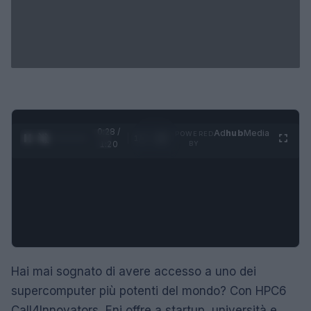
0:28 /
Ad
hub
Media
POWERED
1
/
4
1:20
BY
Hai mai sognato di avere accesso a uno dei
supercomputer più potenti del mondo? Con HPC6
Call4Innovators, Eni offre a startup, università e