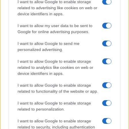
I want to allow Google to enable storage
donatori
related to advertising like cookies on web or
Martina Marchesi · 10 Lug 2026
device identifiers in apps.
B2B NEWS
I want to allow my user data to be sent to
Google for online advertising purposes.
I want to allow Google to send me
personalized advertising.
I want to allow Google to enable storage
related to analytics like cookies on web or
device identifiers in apps.
I want to allow Google to enable storage
related to functionality of the website or app.
I want to allow Google to enable storage
Acquisizione Fincantieri-WSense: i fondatori restano
related to personalization.
e rimettono capitale
Linda Pellegrini · 7 Lug 2026
I want to allow Google to enable storage
related to security, including authentication