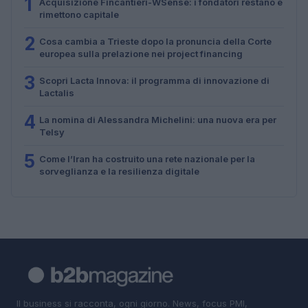
1
Acquisizione Fincantieri-WSense: i fondatori restano e
rimettono capitale
2
Cosa cambia a Trieste dopo la pronuncia della Corte
europea sulla prelazione nei project financing
3
Scopri Lacta Innova: il programma di innovazione di
Lactalis
4
La nomina di Alessandra Michelini: una nuova era per
Telsy
5
Come l’Iran ha costruito una rete nazionale per la
sorveglianza e la resilienza digitale
Il business si racconta, ogni giorno. News, focus PMI,