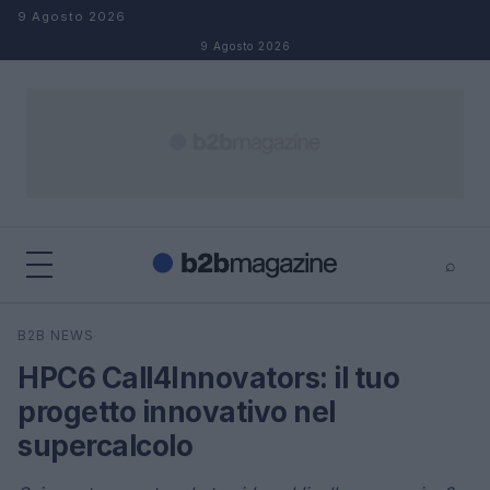
Salta al contenuto
9 Agosto 2026
9 Agosto 2026
⌕
×
⌕
B2B NEWS
Cerca
HPC6 Call4Innovators: il tuo
progetto innovativo nel
supercalcolo