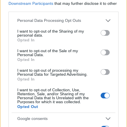
Downstream Participants
that may further disclose it to other
third parties.
Please note that this website/app uses one or more Google
Personal Data Processing Opt Outs
services and may gather and store information including but
Continua a leggere
not limited to your visit or usage behaviour. You may click to
I want to opt-out of the Sharing of my
personal data.
grant or deny consent to Google and its third-party tags to
Opted In
use your data for below specified purposes in below Google
B2B NEWS
consent section.
I want to opt-out of the Sale of my
Personal Data.
Opted In
I want to opt-out of processing my
Personal Data for Targeted Advertising.
Opted In
I want to opt-out of Collection, Use,
Retention, Sale, and/or Sharing of my
Personal Data that Is Unrelated with the
Purposes for which it was collected.
Opted Out
Google consents
Ripensare le tecnologie umanitarie oltre i criteri dei