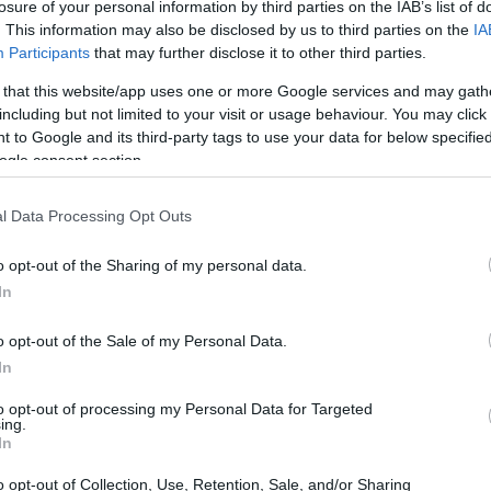
losure of your personal information by third parties on the IAB’s list of
. This information may also be disclosed by us to third parties on the
IA
splosione di iniziative tecnologiche, molte delle
Participants
that may further disclose it to other third parties.
atiche locali attraverso soluzioni innovative. Il
 that this website/app uses one or more Google services and may gath
 dimostrato la propria efficacia, con oltre
1,7
including but not limited to your visit or usage behaviour. You may click 
uate senza alcun incidente segnalato. È
 to Google and its third-party tags to use your data for below specifi
ogle consent section.
me tali innovazioni debbano essere
he non si crei una dipendenza dalle tecnologie
l Data Processing Opt Outs
o opt-out of the Sharing of my personal data.
ologia
In
ca i governi africani in una posizione complicata,
o opt-out of the Sale of my Personal Data.
In
na tecnologia sulla quale non esercitano il
one interrogativi fondamentali sulla
to opt-out of processing my Personal Data for Targeted
ing.
ogica. I paesi africani dovrebbero mirare a
In
 la
proprietà
e la comprensione delle tecnologie
o opt-out of Collection, Use, Retention, Sale, and/or Sharing