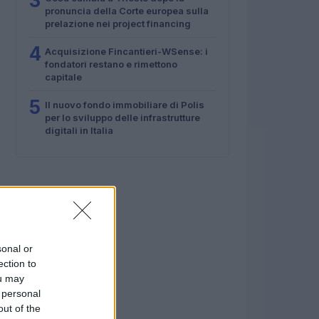
3
pronuncia della Corte europea sulla
prelazione nei project financing
4
Acquisizione Fincantieri-WSense: i
fondatori restano e rimettono
capitale
5
Il nuovo fondo immobiliare di Polis
per lo sviluppo delle infrastrutture
digitali in Italia
sonal or
ection to
ou may
 personal
out of the