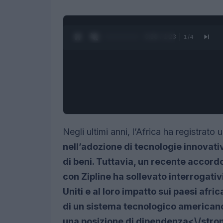
0:27 / 1:23
1
/
4
Negli ultimi anni, l’Africa ha registrato 
nell’adozione di tecnologie innovati
di beni. Tuttavia, un recente accord
con Zipline ha sollevato interrogativi
Uniti e al loro impatto sui paesi afr
di un sistema tecnologico americano, 
una
posizione di dipendenza<\/stron