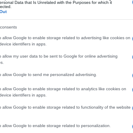
ersonal Data that Is Unrelated with the Purposes for which it
lected.
Out
cio più equo
consents
hiedano accordi più vantaggiosi, che non
o allow Google to enable storage related to advertising like cookies on
americane. La questione trascende il valore
evice identifiers in apps.
nche il potenziale di sviluppo per l’intero
o allow my user data to be sent to Google for online advertising
 e nella formazione dei cittadini africani risulta
s.
ile.
to allow Google to send me personalized advertising.
o allow Google to enable storage related to analytics like cookies on
evice identifiers in apps.
o allow Google to enable storage related to functionality of the website
o allow Google to enable storage related to personalization.