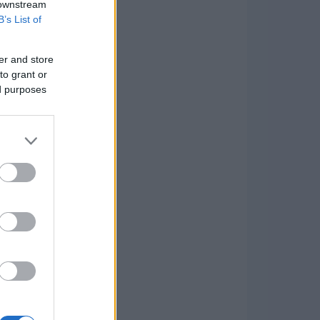
 downstream
B’s List of
er and store
to grant or
ed purposes