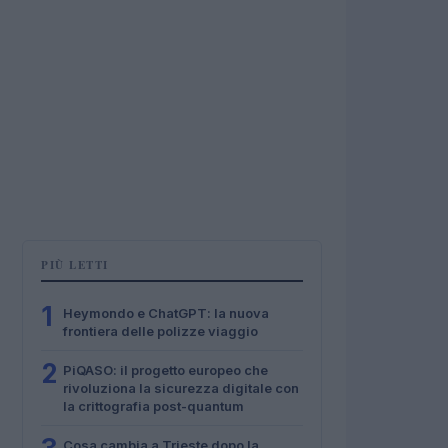
PIÙ LETTI
1
Heymondo e ChatGPT: la nuova
frontiera delle polizze viaggio
2
PiQASO: il progetto europeo che
rivoluziona la sicurezza digitale con
la crittografia post-quantum
Cosa cambia a Trieste dopo la