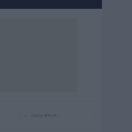
⌕
Cerca