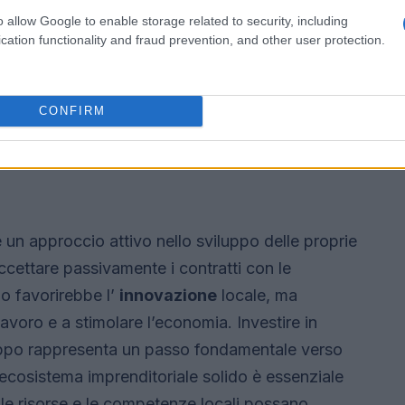
o allow Google to enable storage related to security, including
cation functionality and fraud prevention, and other user protection.
CONFIRM
 un approccio attivo nello sviluppo delle proprie
ccettare passivamente i contratti con le
lo favorirebbe l’
innovazione
locale, ma
avoro e a stimolare l’economia. Investire in
viluppo rappresenta un passo fondamentale verso
 ecosistema imprenditoriale solido è essenziale
i le risorse e le competenze locali possano