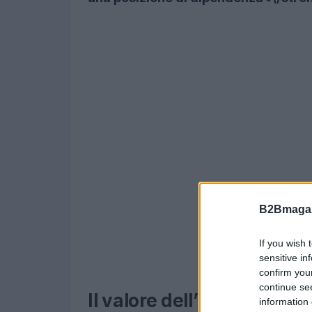
B2Bmagaz
If you wish 
sensitive in
confirm you
continue se
Il valore dell’innovazione
information 