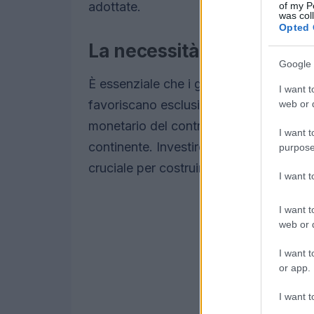
adottate.
of my P
was col
Opted 
La necessità di un approc
Google 
È essenziale che i governi africani ric
I want t
favoriscano esclusivamente le aziende 
web or d
monetario del contratto, abbracciando a
I want t
continente. Investire in tecnologie locali
purpose
cruciale per costruire un futuro sostenib
I want 
I want t
web or d
I want t
or app.
I want t