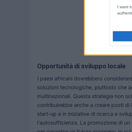
I want t
authenti
Opportunità di sviluppo locale
I paesi africani dovrebbero considerare
soluzioni tecnologiche, piuttosto che a
multinazionali. Questa strategia non so
contribuirebbe anche a creare posti di l
start-up e in iniziative di ricerca e s
l’autosufficienza. La promozione di un
per garantire un futuro prospero, in cu