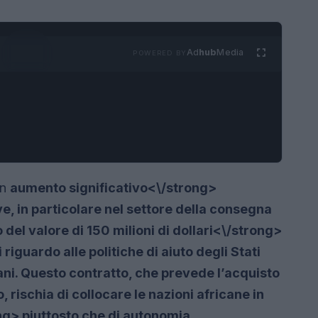
Ad
hub
Media
POWERED BY
un
aumento significativo<\/strong>
ve, in particolare nel settore della consegna
o del valore di
150 milioni di dollari<\/strong>
 riguardo alle politiche di aiuto degli Stati
icani. Questo contratto, che prevede l’acquisto
rischia di collocare le nazioni africane in
g> piuttosto che di autonomia.