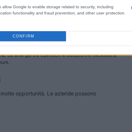
o allow Google to enable storage related to security, including
affrontare includono:
cation functionality and fraud prevention, and other user protection.
de devono investire in nuove tecnologie per
CONFIRM
le sviluppare soluzioni innovative per soddisfare le
re:
La sinergia tra operatori e istituzioni è necessaria
uni.
i
e molte opportunità. Le aziende possono