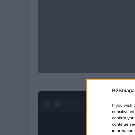
B2Bmagaz
0:27 / 1:23
1
/
4
If you wish 
sensitive in
confirm you
continue se
information 