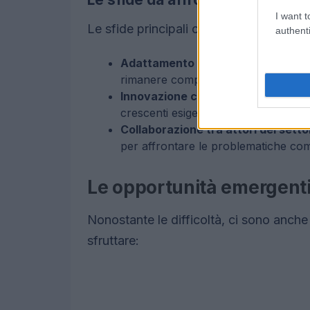
I want t
Le sfide principali che il settore deve 
authenti
Adattamento tecnologico:
Le azien
rimanere competitive.
Innovazione continua:
È fondamenta
crescenti esigenze dei consumatori.
Collaborazione tra attori del setto
per affrontare le problematiche com
Le opportunità emergent
Nonostante le difficoltà, ci sono anch
sfruttare: