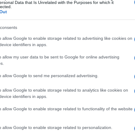
ersonal Data that Is Unrelated with the Purposes for which it
lected.
Out
consents
o allow Google to enable storage related to advertising like cookies on
evice identifiers in apps.
 telecomunicazioni
o allow my user data to be sent to Google for online advertising
s.
 un momento cruciale. Dopo anni dedicati alla
to allow Google to send me personalized advertising.
radizionali si trovano a dover affrontare un
o allow Google to enable storage related to analytics like cookies on
 focalizzato su servizi digitali avanzati. È qui
evice identifiers in apps.
este aziende si caratterizzano per la loro
ione, puntando a generare valore attraverso
o allow Google to enable storage related to functionality of the website
genza artificiale, l’edge computing e il cloud.
o allow Google to enable storage related to personalization.