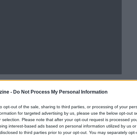
ine -
Do Not Process My Personal Information
Ad
hub
Media
to opt-out of the sale, sharing to third parties, or processing of your per
POWERED BY
formation for targeted advertising by us, please use the below opt-out s
r selection. Please note that after your opt-out request is processed y
eing interest-based ads based on personal information utilized by us or
disclosed to third parties prior to your opt-out. You may separately opt-