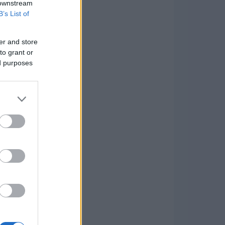
 downstream
B’s List of
er and store
to grant or
ed purposes