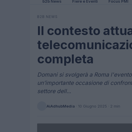
b2b News
Fiere e Eventi
Focus PMI
B2B NEWS
Il contesto attu
telecomunicazio
completa
Domani si svolgerà a Roma l'even
un’importante occasione di confronto 
settore dell...
AiAdhubMedia
·
10 Giugno 2025
· 2 min