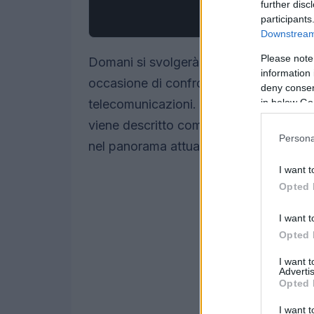
further disc
participants
Downstream 
Please note
Domani si svolgerà a Roma l’evento 
information 
occasione di confronto tra istituzioni, o
deny consent
in below Go
telecomunicazioni. L’incontro si conc
viene descritto come “epocale”, analizz
Persona
nel panorama attuale.
I want t
Opted 
I want t
Opted 
I want 
Advertis
Opted 
I want t