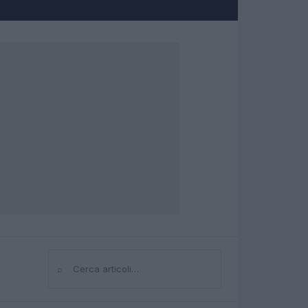
⌕
Cerca