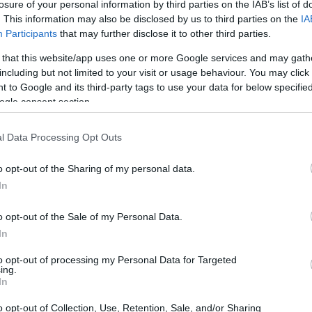
losure of your personal information by third parties on the IAB’s list of
. This information may also be disclosed by us to third parties on the
IA
Participants
that may further disclose it to other third parties.
 that this website/app uses one or more Google services and may gath
annuale CorCom-Nextwork360, un’importante
including but not limited to your visit or usage behaviour. You may click 
peratori e analisti del settore delle
 to Google and its third-party tags to use your data for below specifi
ogle consent section.
entrerà su un cambiamento di paradigma che
ando le sfide e le opportunità che si presentano
l Data Processing Opt Outs
o opt-out of the Sharing of my personal data.
In
o opt-out of the Sale of my Personal Data.
In
to opt-out of processing my Personal Data for Targeted
ing.
In
o opt-out of Collection, Use, Retention, Sale, and/or Sharing