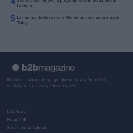
4
Scopri Lacta Innova: il programma di innovazione di
Lactalis
5
La nomina di Alessandra Michelini: una nuova era per
Telsy
Il business si racconta, ogni giorno. News, focus PMI,
servizi per le aziende, fiere ed eventi.
SEZIONI
b2b News
Focus PMI
Servizi per le Aziende