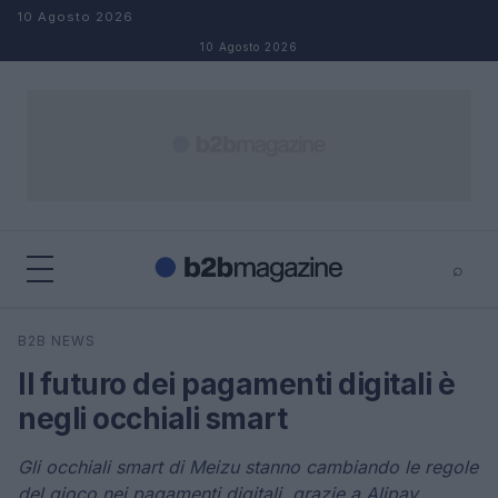
Salta al contenuto
10 Agosto 2026
10 Agosto 2026
⌕
×
⌕
B2B NEWS
Cerca
Il futuro dei pagamenti digitali è
negli occhiali smart
Gli occhiali smart di Meizu stanno cambiando le regole
del gioco nei pagamenti digitali, grazie a Alipay.