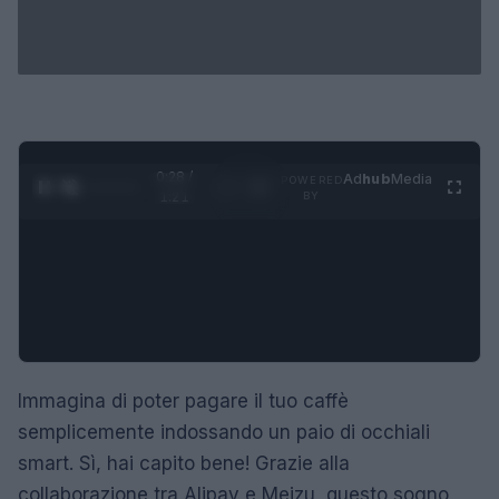
0:28 /
Ad
hub
Media
POWERED
1
/
4
1:21
BY
Immagina di poter pagare il tuo caffè
semplicemente indossando un paio di occhiali
smart. Sì, hai capito bene! Grazie alla
collaborazione tra Alipay e Meizu, questo sogno