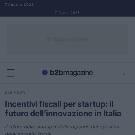
Salta al contenuto
7 Agosto 2026
7 Agosto 2026
⌕
×
⌕
B2B NEWS
Cerca
Incentivi fiscali per startup: il
futuro dell’innovazione in Italia
Il futuro delle startup in Italia dipende dal ripristino
degli incentivi fiscali.