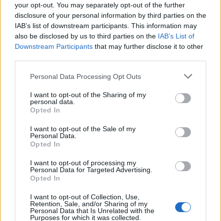
your opt-out. You may separately opt-out of the further
disclosure of your personal information by third parties on the
AUTORE
IAB’s list of downstream participants. This information may
Francesca Spadaro
also be disclosed by us to third parties on the
IAB’s List of
Francesca Spadaro ha ricostruito una catena
Downstream Participants
that may further disclose it to other
di investimenti veronese partendo dai bilanci
third parties.
depositati alla Camera di Commercio; è
analista finanziaria che coordina dossier su
Please note that this website/app uses one or more Google
Personal Data Processing Opt Outs
PMI e mercati. Laureata in economia,
services and may gather and store information including but
collabora con camerali locali e cura
not limited to your visit or usage behaviour. You may click to
I want to opt-out of the Sharing of my
personal data.
newsletter economiche territoriali.
grant or deny consent to Google and its third-party tags to
Opted In
use your data for below specified purposes in below Google
consent section.
I want to opt-out of the Sale of my
Personal Data.
Opted In
I want to opt-out of processing my
Personal Data for Targeted Advertising.
Opted In
I want to opt-out of Collection, Use,
Retention, Sale, and/or Sharing of my
Personal Data that Is Unrelated with the
Purposes for which it was collected.