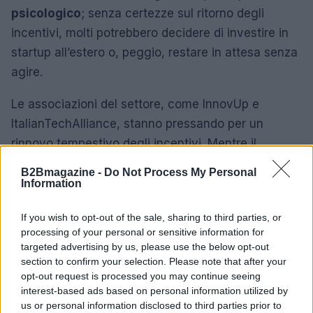
psicologico
; senza certezze sul ritorno degli
incentivi, molti potrebbero decidere di investire in
startup all’estero o, peggio, restare in attesa senza
agire.
Le associazioni del settore, come InnovUp e
ItalianTechAlliance, stanno pressando per un
rinnovo tempestivo degli incentivi. Mentre il
Ministero delle Imprese e del Made in Italy sta
B2Bmagazine -
Do Not Process My Personal
lavorando per chiarire la situazione con la
Information
Commissione europea, è cruciale che il governo
If you wish to opt-out of the sale, sharing to third parties, or
italiano sviluppi una strategia chiara e coerente per
processing of your personal or sensitive information for
l’innovazione, simile a quanto fatto in Francia. Solo
targeted advertising by us, please use the below opt-out
così si potrà garantire un futuro promettente per le
section to confirm your selection. Please note that after your
opt-out request is processed you may continue seeing
startup italiane.
interest-based ads based on personal information utilized by
us or personal information disclosed to third parties prior to