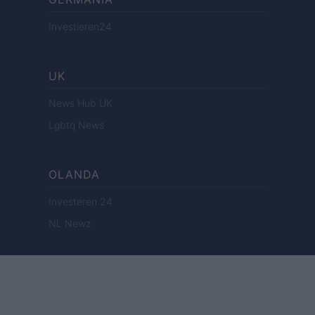
Investieren24
UK
News Hub UK
Lgbtq News
OLANDA
Investeren 24
NL Newz