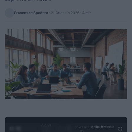
Francesca Spadaro
·
21 Gennaio 2026
· 4 min
0:29 /
Ad
hub
Media
POWERED
1
/
4
1:21
BY