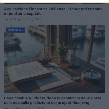
Acquisizione Fincantieri-WSense: i fondatori restano
e rimettono capitale
Linda Pellegrini · 7 Lug 2026
B2B NEWS
Cosa cambia a Trieste dopo la pronuncia della Corte
europea sulla prelazione nei project financing
Martina Marchesi · 5 Lug 2026