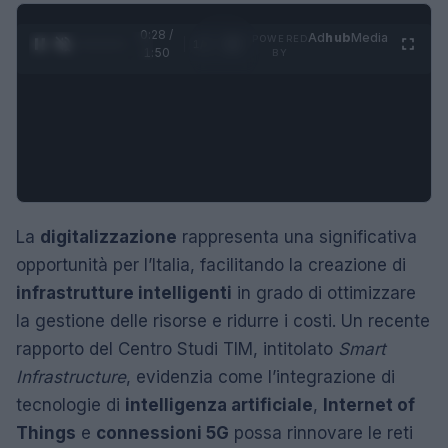
0:29 /
Ad
hub
Media
POWERED
1
/
4
1:50
BY
La
digitalizzazione
rappresenta una significativa
opportunità per l’Italia, facilitando la creazione di
infrastrutture intelligenti
in grado di ottimizzare
la gestione delle risorse e ridurre i costi. Un recente
rapporto del Centro Studi TIM, intitolato
Smart
Infrastructure
, evidenzia come l’integrazione di
tecnologie di
intelligenza artificiale
,
Internet of
Things
e
connessioni 5G
possa rinnovare le reti