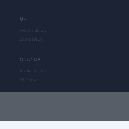
UK
News Hub UK
Lgbtq News
OLANDA
Investeren 24
NL Newz