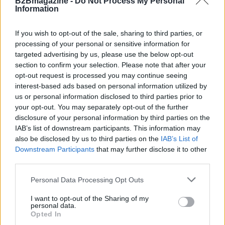
B2Bmagazine -
Do Not Process My Personal
AUTORE
Information
Ilaria Galli
Ilaria Galli ha firmato il desk che ha svelato un
If you wish to opt-out of the sale, sharing to third parties, or
caso amministrativo triestino dopo accessi agli
processing of your personal or sensitive information for
atti al Municipio, sostenendo la linea editoriale
targeted advertising by us, please use the below opt-out
di rigore documentale. Editor di redazione, ha
section to confirm your selection. Please note that after your
un tratto unico: colleziona verbali storici del
opt-out request is processed you may continue seeing
Porto Vecchio.
interest-based ads based on personal information utilized by
us or personal information disclosed to third parties prior to
your opt-out. You may separately opt-out of the further
disclosure of your personal information by third parties on the
IAB’s list of downstream participants. This information may
also be disclosed by us to third parties on the
IAB’s List of
Downstream Participants
that may further disclose it to other
third parties.
Please note that this website/app uses one or more Google
Personal Data Processing Opt Outs
services and may gather and store information including but
not limited to your visit or usage behaviour. You may click to
I want to opt-out of the Sharing of my
personal data.
grant or deny consent to Google and its third-party tags to
Opted In
use your data for below specified purposes in below Google