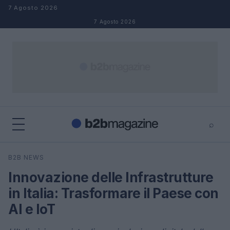
Salta al contenuto
7 Agosto 2026
7 Agosto 2026
⌕
×
⌕
B2B NEWS
Cerca
Innovazione delle Infrastrutture
in Italia: Trasformare il Paese con
AI e IoT