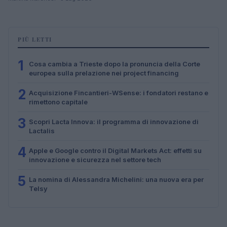
PIÙ LETTI
1
Cosa cambia a Trieste dopo la pronuncia della Corte
europea sulla prelazione nei project financing
2
Acquisizione Fincantieri-WSense: i fondatori restano e
rimettono capitale
3
Scopri Lacta Innova: il programma di innovazione di
Lactalis
4
Apple e Google contro il Digital Markets Act: effetti su
innovazione e sicurezza nel settore tech
5
La nomina di Alessandra Michelini: una nuova era per
Telsy