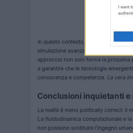
I want t
authenti
In questo contesto, Ansys si distingue p
simulazione avanzati e gratuiti agli stud
approccio non solo forma la prossima 
a garantire che le tecnologie emergenti
conoscenza e competenza.
La vera in
Conclusioni inquietanti e 
La realtà è meno politically correct: il
La fluidodinamica computazionale e la 
non possono sostituire l’ingegno uman