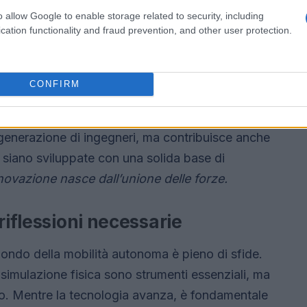
o allow Google to enable storage related to security, including
cation functionality and fraud prevention, and other user protection.
CONFIRM
er il suo impegno nel fornire strumenti di
enti e ai professionisti del settore. Questo
generazione di ingegneri, ma contribuisce anche
 siano sviluppate con una solida base di
novazione nasce dall’unione delle forze.
riflessioni necessarie
 mondo della mobilità autonoma è pieno di sfide.
simulazione fisica sono strumenti essenziali, ma
o. Mentre la tecnologia avanza, è fondamentale