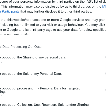
losure of your personal information by third parties on the IAB’s list of
etto ai concorrenti che si sono affidati
. This information may also be disclosed by us to third parties on the
IA
Participants
that may further disclose it to other third parties.
a coincidenza, è una realtà.
La simulazione non
 that this website/app uses one or more Google services and may gath
including but not limited to your visit or usage behaviour. You may click 
 to Google and its third-party tags to use your data for below specifi
mplessi e testare situazioni che sarebbero
ogle consent section.
urre nel mondo reale. Questo è esattamente ciò
prattutto in un settore dove ogni errore può
l Data Processing Opt Outs
icipare i problemi è un vantaggio competitivo
o opt-out of the Sharing of my personal data.
 le tecnologie correlate? Stanno evolvendo a
In
entro di questo cambiamento. La domanda è: sei
 il tuo business?
o opt-out of the Sale of my Personal Data.
In
ione globale
to opt-out of processing my Personal Data for Targeted
ing.
In
tà è che il successo di un’azienda nel campo
o opt-out of Collection, Use, Retention, Sale, and/or Sharing