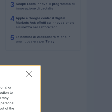
3
Scopri Lacta Innova: il programma di
innovazione di Lactalis
4
Apple e Google contro il Digital
Markets Act: effetti su innovazione e
sicurezza nel settore tech
5
La nomina di Alessandra Michelini:
una nuova era per Telsy
sonal or
ection to
ou may
 personal
out of the