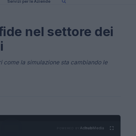
Servizi per le Aziende
ide nel settore dei
i
ri come la simulazione sta cambiando le
Ad
hub
Media
POWERED BY