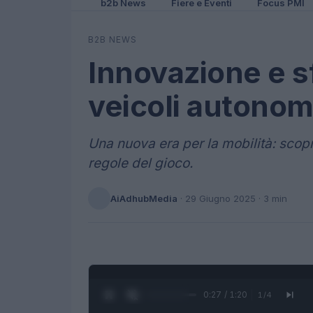
b2b News
Fiere e Eventi
Focus PMI
B2B NEWS
Innovazione e sf
veicoli autonom
Una nuova era per la mobilità: scop
regole del gioco.
AiAdhubMedia
·
29 Giugno 2025
· 3 min
0:28 / 1:20
1
/
4