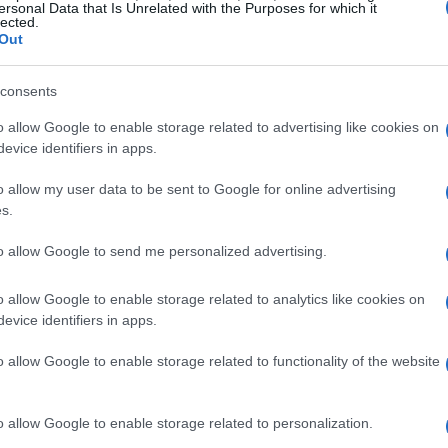
lo dalle sue tecnologie, ma dalla sua capacità
ersonal Data that Is Unrelated with the Purposes for which it
lected.
rship, sia commerciali che tecniche, sono il
Out
gni attore nel settore, dagli ingegneri agli
consents
 a lavorare insieme per creare soluzioni che
a quanto possa essere potente una rete di
o allow Google to enable storage related to advertising like cookies on
evice identifiers in apps.
o allow my user data to be sent to Google for online advertising
s.
to allow Google to send me personalized advertising.
o allow Google to enable storage related to analytics like cookies on
evice identifiers in apps.
o allow Google to enable storage related to functionality of the website
o allow Google to enable storage related to personalization.