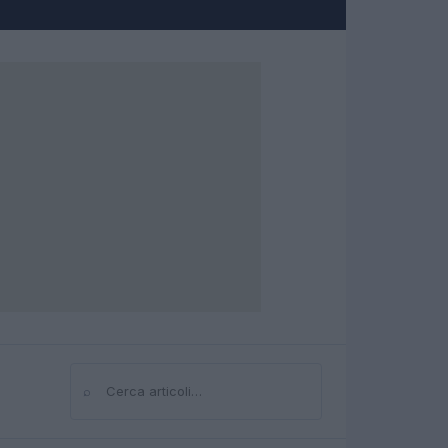
⌕
Cerca