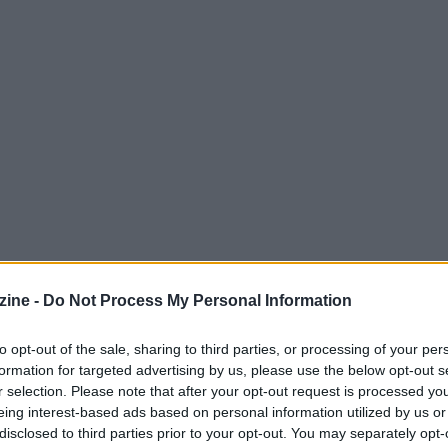
o indispensabile
ine -
Do Not Process My Personal Information
imulazione, il progresso nel settore dei veicoli
to opt-out of the sale, sharing to third parties, or processing of your per
formation for targeted advertising by us, please use the below opt-out s
vento della guida autonoma, la necessità di
r selection. Please note that after your opt-out request is processed y
ollo è diventata cruciale. Le statistiche parlano
eing interest-based ads based on personal information utilized by us or
disclosed to third parties prior to your opt-out. You may separately opt-
in simulazione hanno visto un incremento del