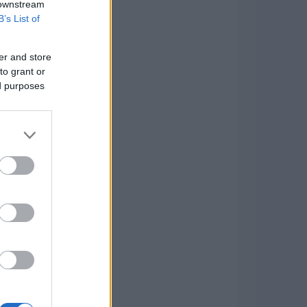
 downstream
B’s List of
er and store
to grant or
ed purposes