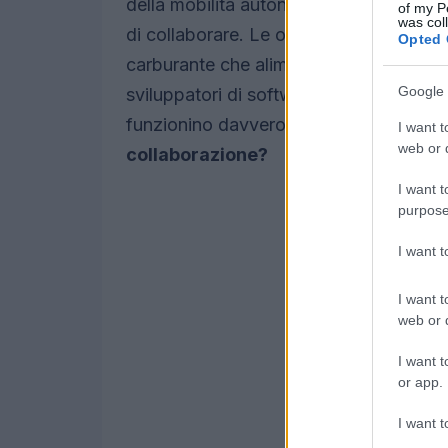
della mobilità autonoma non dipende so
of my P
was col
di collaborare. Le opportunità di partne
Opted 
carburante che alimenta l’innovazione. O
Google 
sviluppatori di software, deve imparare
funzionino davvero.
Hai mai pensato 
I want t
web or d
collaborazione?
I want t
purpose
I want 
I want t
web or d
I want t
or app.
I want t