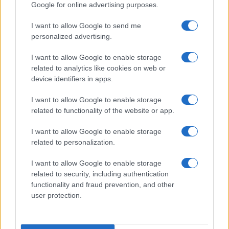
Google for online advertising purposes.
I want to allow Google to send me
personalized advertising.
I want to allow Google to enable storage
related to analytics like cookies on web or
device identifiers in apps.
Acquisizione Fincantieri-WSense: i fondatori restano
e rimettono capitale
I want to allow Google to enable storage
Linda Pellegrini · 7 Lug 2026
related to functionality of the website or app.
B2B NEWS
I want to allow Google to enable storage
related to personalization.
I want to allow Google to enable storage
related to security, including authentication
functionality and fraud prevention, and other
user protection.