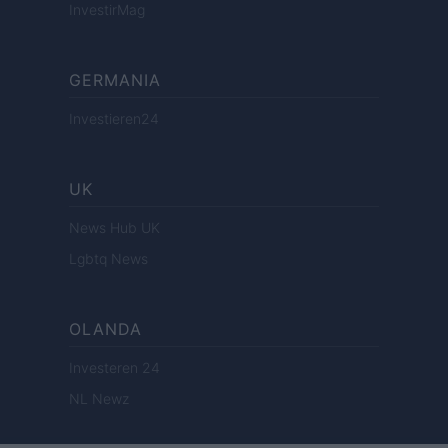
InvestirMag
GERMANIA
Investieren24
UK
News Hub UK
Lgbtq News
OLANDA
Investeren 24
NL Newz