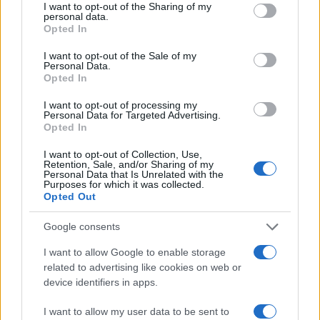
not limited to your visit or usage behaviour. You may click to
I want to opt-out of the Sharing of my
personal data.
grant or deny consent to Google and its third-party tags to
Opted In
use your data for below specified purposes in below Google
consent section.
I want to opt-out of the Sale of my
Personal Data.
Opted In
I want to opt-out of processing my
Personal Data for Targeted Advertising.
Opted In
I want to opt-out of Collection, Use,
Retention, Sale, and/or Sharing of my
Ripensare le tecnologie umanitarie oltre i criteri dei
Personal Data that Is Unrelated with the
Purposes for which it was collected.
donatori
Opted Out
Martina Marchesi · 10 Lug 2026
Google consents
B2B NEWS
I want to allow Google to enable storage
related to advertising like cookies on web or
device identifiers in apps.
I want to allow my user data to be sent to