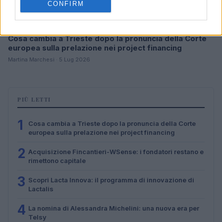
CONFIRM
Cosa cambia a Trieste dopo la pronuncia della Corte
europea sulla prelazione nei project financing
Martina Marchesi · 5 Lug 2026
PIÙ LETTI
1
Cosa cambia a Trieste dopo la pronuncia della Corte
europea sulla prelazione nei project financing
2
Acquisizione Fincantieri-WSense: i fondatori restano e
rimettono capitale
3
Scopri Lacta Innova: il programma di innovazione di
Lactalis
4
La nomina di Alessandra Michelini: una nuova era per
Telsy