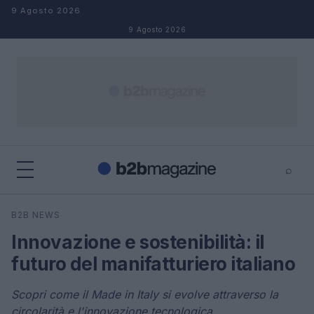
Salta al contenuto
9 Agosto 2026
9 Agosto 2026
⌕
×
⌕
B2B NEWS
Cerca
Innovazione e sostenibilità: il
futuro del manifatturiero italiano
Scopri come il Made in Italy si evolve attraverso la
circolarità e l'innovazione tecnologica.