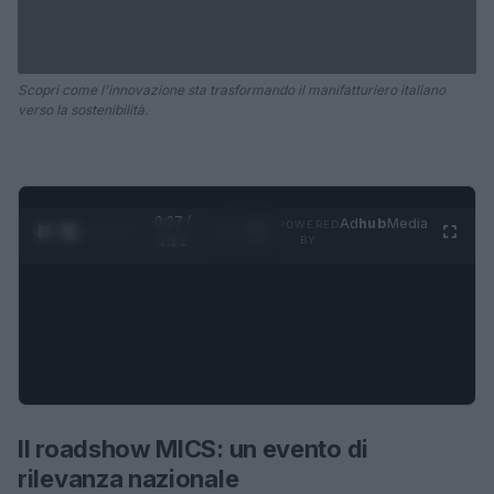
Scopri come l'innovazione sta trasformando il manifatturiero italiano
verso la sostenibilità.
0:28 /
Ad
hub
Media
POWERED
1
/
4
1:21
BY
Il roadshow MICS: un evento di
rilevanza nazionale