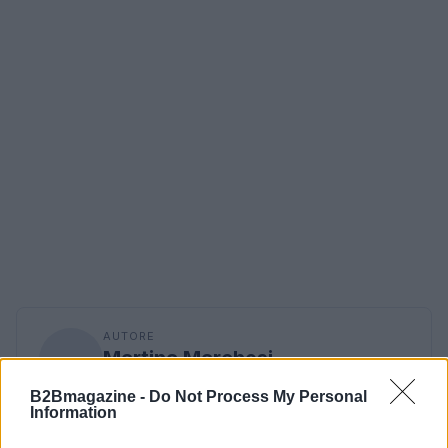
AUTORE
Martina Marchesi
Martina Marchesi ha guidato la squadra che
B2Bmagazine -
Do Not Process My Personal
ha coperto il piano urbanistico di Firenze,
Information
sostenendo una linea editoriale basata