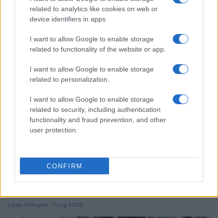
Ripensare le tecnologie umanitarie oltre i criteri dei
related to analytics like cookies on web or
donatori
device identifiers in apps.
Martina Marchesi · 10 Lug 2026
I want to allow Google to enable storage
related to functionality of the website or app.
B2B NEWS
I want to allow Google to enable storage
related to personalization.
I want to allow Google to enable storage
related to security, including authentication
functionality and fraud prevention, and other
user protection.
CONFIRM
Acquisizione Fincantieri-WSense: i fondatori restano
e rimettono capitale
Linda Pellegrini · 7 Lug 2026