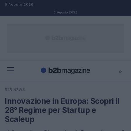
Salta al contenuto
6 Agosto 2026
6 Agosto 2026
⌕
×
⌕
B2B NEWS
Cerca
Innovazione in Europa: Scopri il
28° Regime per Startup e
Scaleup