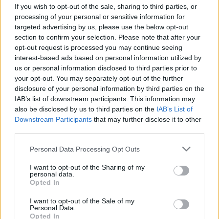
sull'analisi documentale. Vicedirettrice, porta
If you wish to opt-out of the sale, sharing to third parties, or
un dettaglio personale riconoscibile: una
processing of your personal or sensitive information for
mappa manoscritta dei rioni fiorentini nella sua
targeted advertising by us, please use the below opt-out
agenda.
section to confirm your selection. Please note that after your
opt-out request is processed you may continue seeing
interest-based ads based on personal information utilized by
us or personal information disclosed to third parties prior to
your opt-out. You may separately opt-out of the further
disclosure of your personal information by third parties on the
IAB’s list of downstream participants. This information may
also be disclosed by us to third parties on the
IAB’s List of
Downstream Participants
that may further disclose it to other
third parties.
Please note that this website/app uses one or more Google
Personal Data Processing Opt Outs
services and may gather and store information including but
not limited to your visit or usage behaviour. You may click to
I want to opt-out of the Sharing of my
personal data.
grant or deny consent to Google and its third-party tags to
Opted In
use your data for below specified purposes in below Google
consent section.
I want to opt-out of the Sale of my
Personal Data.
Opted In