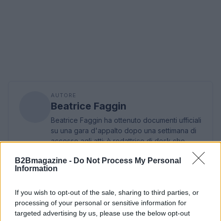
AUTORE
Beatrice Faggin
Beatrice Faggin ha ottenuto documenti ufficiali
su una gara d'appalto dopo una settimana di
accesso agli atti; è redattrice di desk che
costruisce feature investigative e coordina
B2Bmagazine -
Do Not Process My Personal
fact-checking interno. Genovese di nascita,
Information
tiene un database personale di contratti
pubblici consultabili in redazione.
If you wish to opt-out of the sale, sharing to third parties, or
processing of your personal or sensitive information for
targeted advertising by us, please use the below opt-out