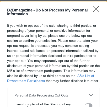
B2Bmagazine -
Do Not Process My Personal
Information
AUTORE
Ilaria Beretta
If you wish to opt-out of the sale, sharing to third parties, or
Ilaria Beretta ha coordinato un longform sulle
processing of your personal or sensitive information for
reti culturali triestine realizzato con interviste
targeted advertising by us, please use the below opt-out
al Teatro Romano, difendendo una linea
section to confirm your selection. Please note that after your
editoriale approfondita per le feature. Capo
opt-out request is processed you may continue seeing
desk feature, conserva una serie di lettere
interest-based ads based on personal information utilized by
d'archivio legate a Trieste come dettaglio
us or personal information disclosed to third parties prior to
personale.
your opt-out. You may separately opt-out of the further
disclosure of your personal information by third parties on the
IAB’s list of downstream participants. This information may
also be disclosed by us to third parties on the
IAB’s List of
Downstream Participants
that may further disclose it to other
third parties.
Please note that this website/app uses one or more Google
Personal Data Processing Opt Outs
services and may gather and store information including but
not limited to your visit or usage behaviour. You may click to
I want to opt-out of the Sharing of my