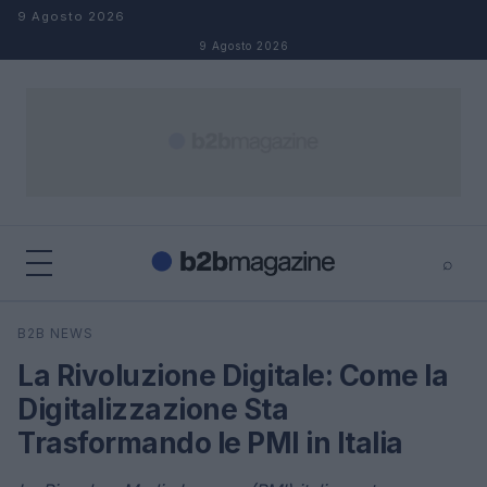
Salta al contenuto
9 Agosto 2026
9 Agosto 2026
⌕
×
⌕
B2B NEWS
Cerca
La Rivoluzione Digitale: Come la
Digitalizzazione Sta
Trasformando le PMI in Italia