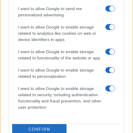
I want to allow Google to send me
personalized advertising.
I want to allow Google to enable storage
related to analytics like cookies on web or
device identifiers in apps.
I want to allow Google to enable storage
related to functionality of the website or app.
Ripensare le tecnologie umanitarie oltre i criteri dei
donatori
I want to allow Google to enable storage
Martina Marchesi · 10 Lug 2026
related to personalization.
B2B NEWS
I want to allow Google to enable storage
related to security, including authentication
functionality and fraud prevention, and other
user protection.
CONFIRM