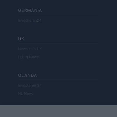
GERMANIA
Investieren24
UK
News Hub UK
Lgbtq News
OLANDA
Investeren 24
NL Newz