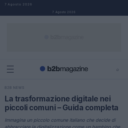
Salta al contenuto
7 Agosto 2026
7 Agosto 2026
⌕
×
⌕
B2B NEWS
Cerca
La trasformazione digitale nei
piccoli comuni – Guida completa
Immagina un piccolo comune italiano che decide di
abbracciare la digitalizzazione come un bambino che