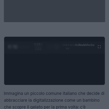
0:29 /
Ad
hub
Media
POWERED
1
/
4
1:23
BY
Immagina un piccolo comune italiano che decide di
abbracciare la digitalizzazione come un bambino
che scopre il gelato per la prima volta: c’è