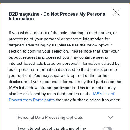
B2Bmagazine -
Do Not Process My Personal
Information
If you wish to opt-out of the sale, sharing to third parties, or
processing of your personal or sensitive information for
targeted advertising by us, please use the below opt-out
section to confirm your selection. Please note that after your
opt-out request is processed you may continue seeing
interest-based ads based on personal information utilized by
us or personal information disclosed to third parties prior to
AUTORE
AiAdhubMedia
your opt-out. You may separately opt-out of the further
disclosure of your personal information by third parties on the
IAB’s list of downstream participants. This information may
also be disclosed by us to third parties on the
IAB’s List of
Downstream Participants
that may further disclose it to other
third parties.
Please note that this website/app uses one or more Google
Personal Data Processing Opt Outs
services and may gather and store information including but
not limited to your visit or usage behaviour. You may click to
I want to opt-out of the Sharing of my