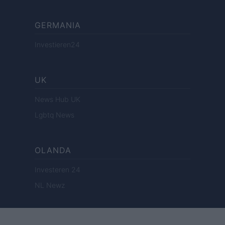
GERMANIA
Investieren24
UK
News Hub UK
Lgbtq News
OLANDA
Investeren 24
NL Newz