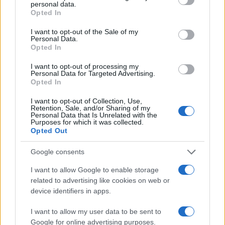
personal data.
grant or deny consent to Google and its third-party tags to
Opted In
use your data for below specified purposes in below Google
consent section.
I want to opt-out of the Sale of my
Personal Data.
Opted In
I want to opt-out of processing my
Personal Data for Targeted Advertising.
Opted In
I want to opt-out of Collection, Use,
Retention, Sale, and/or Sharing of my
Personal Data that Is Unrelated with the
Purposes for which it was collected.
Opted Out
Google consents
Continua a leggere
I want to allow Google to enable storage
related to advertising like cookies on web or
device identifiers in apps.
B2B NEWS
I want to allow my user data to be sent to
Google for online advertising purposes.