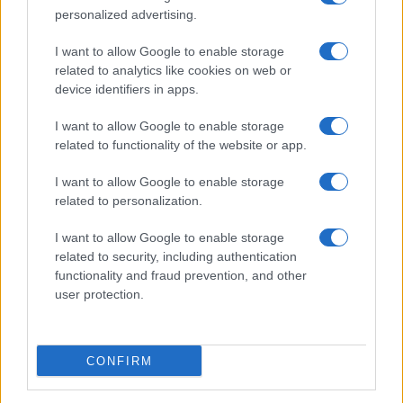
personalized advertising.
I want to allow Google to enable storage
related to analytics like cookies on web or
device identifiers in apps.
Ripensare le tecnologie umanitarie oltre i criteri dei
I want to allow Google to enable storage
donatori
related to functionality of the website or app.
Martina Marchesi · 10 Lug 2026
I want to allow Google to enable storage
B2B NEWS
related to personalization.
I want to allow Google to enable storage
related to security, including authentication
functionality and fraud prevention, and other
user protection.
CONFIRM