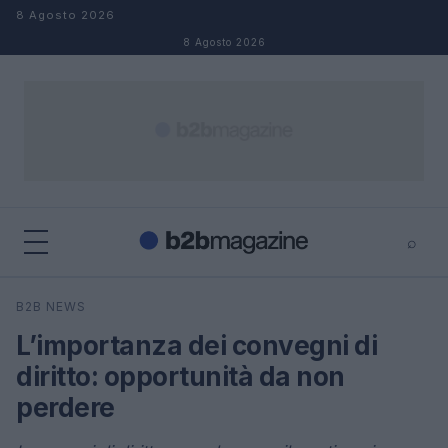
Salta al contenuto
8 Agosto 2026
8 Agosto 2026
⌕
×
⌕
B2B NEWS
Cerca
L’importanza dei convegni di
diritto: opportunità da non
perdere