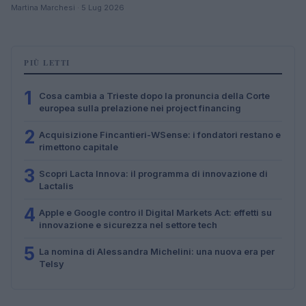
Martina Marchesi · 5 Lug 2026
PIÙ LETTI
1
Cosa cambia a Trieste dopo la pronuncia della Corte
europea sulla prelazione nei project financing
2
Acquisizione Fincantieri-WSense: i fondatori restano e
rimettono capitale
3
Scopri Lacta Innova: il programma di innovazione di
Lactalis
4
Apple e Google contro il Digital Markets Act: effetti su
innovazione e sicurezza nel settore tech
5
La nomina di Alessandra Michelini: una nuova era per
Telsy