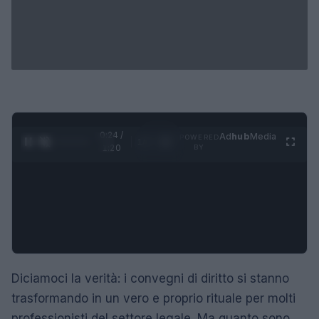
0:25 /
Ad
hub
Media
POWERED
1
/
4
1:20
BY
Diciamoci la verità: i convegni di diritto si stanno
trasformando in un vero e proprio rituale per molti
professionisti del settore legale. Ma quanto sono