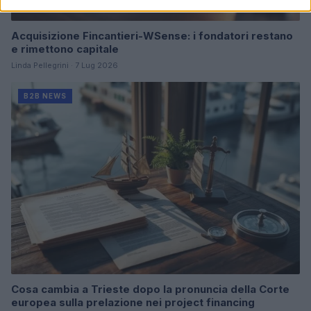
Acquisizione Fincantieri-WSense: i fondatori restano
e rimettono capitale
Linda Pellegrini · 7 Lug 2026
B2B NEWS
Cosa cambia a Trieste dopo la pronuncia della Corte
europea sulla prelazione nei project financing