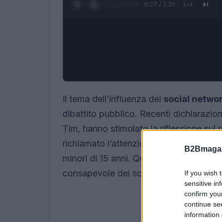
0:28 / 1:20
1
/
4
Il tema dell’influenza dei
social netwo
dibattito pubblico. Recenti dichiarazio
Tim, hanno stimolato la riflessione sul r
richiamato l’attenzione sulla decisione d
B2Bmagaz
minori di 15 anni. Questa scelta solleva i
consapevole dei social e all’impatto ch
If you wish 
sensitive in
confirm you
continue se
information 