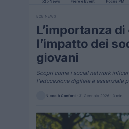
b2b News
Fiere e Eventi
Focus PMI
B2B NEWS
L’importanza d
l’impatto dei so
giovani
Scopri come i social network influen
l'educazione digitale è essenziale pe
Niccolò Conforti
·
31 Gennaio 2026
· 3 min