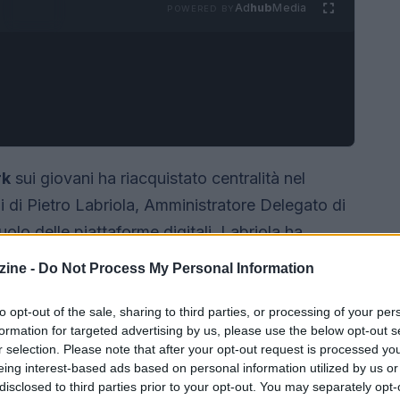
Ad
hub
Media
POWERED BY
rk
sui giovani ha riacquistato centralità nel
ni di Pietro Labriola, Amministratore Delegato di
uolo delle piattaforme digitali. Labriola ha
ella Francia di limitare l’accesso ai social per i
ine -
Do Not Process My Personal Information
nterrogativi significativi riguardo all’uso
e esercitano sulla formazione delle opinioni.
to opt-out of the sale, sharing to third parties, or processing of your per
formation for targeted advertising by us, please use the below opt-out s
r selection. Please note that after your opt-out request is processed y
eing interest-based ads based on personal information utilized by us or
disclosed to third parties prior to your opt-out. You may separately opt-