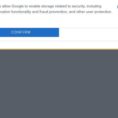
e ai ragazzi a interagire con esso in modo più
o allow Google to enable storage related to security, including
cation functionality and fraud prevention, and other user protection.
giovani a riflettere su ciò che visualizzano
escluso dai loro
feed
. Pietro Labriola sottolinea
ubbio
, del confronto e dell’esplorazione, per
CONFIRM
 informative che rinforzano solo le proprie