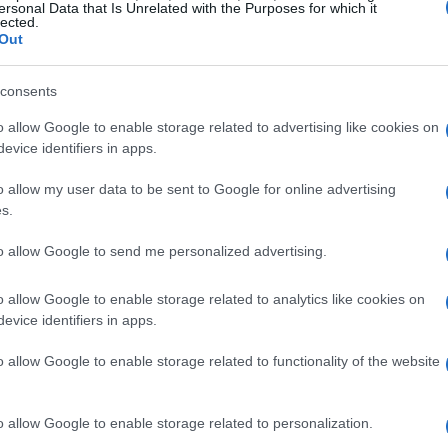
ersonal Data that Is Unrelated with the Purposes for which it
lected.
a l’importanza di stabilire regole chiare, ma
Out
considerata un elemento cruciale in questo
consents
o allow Google to enable storage related to advertising like cookies on
consapevole
evice identifiers in apps.
LaBolla
emerge come un’iniziativa educativa di
o allow my user data to be sent to Google for online advertising
s.
rio for Independent Thinking. Labriola esprime
nire informazioni ai ragazzi e supportarli in un
to allow Google to send me personalized advertising.
sidioso. L’obiettivo è promuovere una maggiore
o allow Google to enable storage related to analytics like cookies on
orme social, evitando che i giovani si sentano
evice identifiers in apps.
o allow Google to enable storage related to functionality of the website
ubbio
o allow Google to enable storage related to personalization.
Bolla chiarisce che l’intento non è quello di