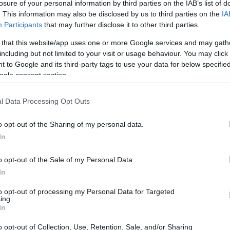
losure of your personal information by third parties on the IAB’s list of
. This information may also be disclosed by us to third parties on the
IA
Participants
that may further disclose it to other third parties.
 that this website/app uses one or more Google services and may gath
including but not limited to your visit or usage behaviour. You may click 
 to Google and its third-party tags to use your data for below specifi
ogle consent section.
l Data Processing Opt Outs
o opt-out of the Sharing of my personal data.
In
o opt-out of the Sale of my Personal Data.
el contesto dei social media
In
to opt-out of processing my Personal Data for Targeted
to sui social media con una duplice prospettiva,
ing.
In
nzia come i giovani utilizzino i social media in
n confine sempre più labile tra un uso sano e
o opt-out of Collection, Use, Retention, Sale, and/or Sharing