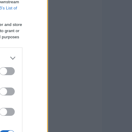
 downstream
B’s List of
er and store
to grant or
ed purposes