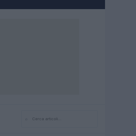
⌕
Cerca