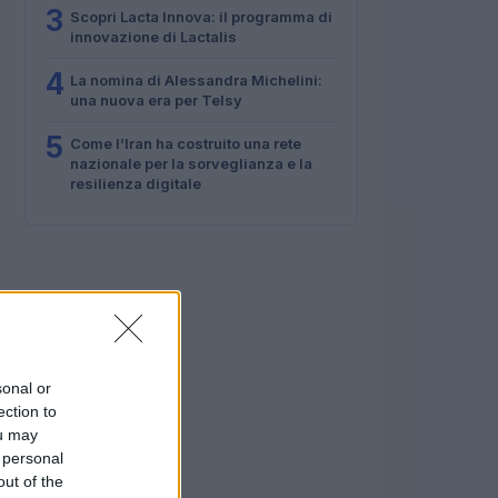
3
Scopri Lacta Innova: il programma di
innovazione di Lactalis
4
La nomina di Alessandra Michelini:
una nuova era per Telsy
5
Come l’Iran ha costruito una rete
nazionale per la sorveglianza e la
resilienza digitale
sonal or
ection to
ou may
 personal
out of the