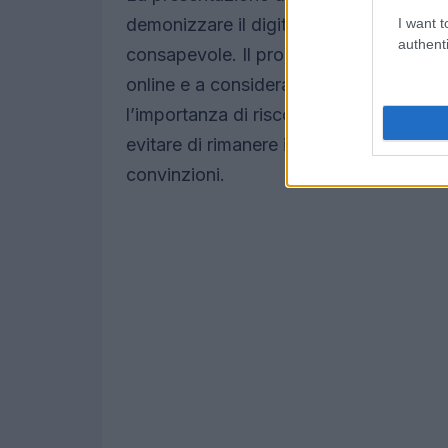
demonizzare il digitale, ma di insegnar
I want t
authenti
consapevole. Il programma incoraggia i 
online e a considerare ciò che rimane 
l’importanza di riscoprire il valore del
d
evitare di rimanere intrappolati in bolle
convinzioni.