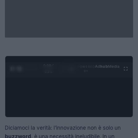
0:29 /
Ad
hub
Media
POWERED
1
/
4
1:21
BY
Diciamoci la verità: l’innovazione non è solo un
buzzword
, è una necessità ineludibile. In un