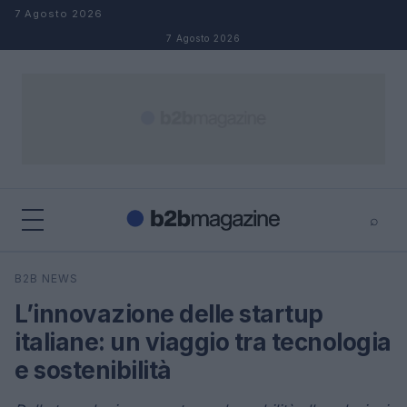
Salta al contenuto
7 Agosto 2026
7 Agosto 2026
⌕
×
⌕
B2B NEWS
Cerca
L’innovazione delle startup
italiane: un viaggio tra tecnologia
e sostenibilità