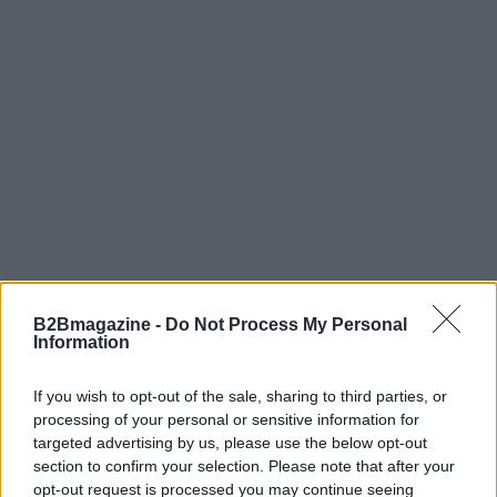
Conclusione: un ecosistema in crescita
B2Bmagazine -
Do Not Process My Personal
Information
In conclusione, il panorama delle startup italiane è
If you wish to opt-out of the sale, sharing to third parties, or
in fermento. Ogni giorno emergono nuove idee,
processing of your personal or sensitive information for
progetti e soluzioni che sfidano le convenzioni e
targeted advertising by us, please use the below opt-out
possono cambiare il nostro modo di vivere e
section to confirm your selection. Please note that after your
opt-out request is processed you may continue seeing