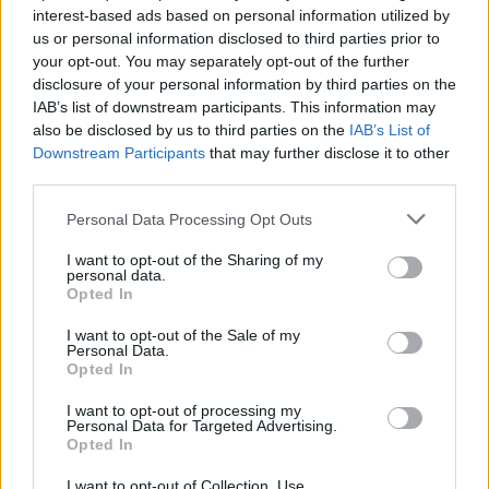
lavorare. Dobbiamo però rimanere critici e non
interest-based ads based on personal information utilized by
lasciarci abbagliare dai successi apparenti. La
us or personal information disclosed to third parties prior to
strada per il successo è lunga e piena di ostacoli, e
your opt-out. You may separately opt-out of the further
disclosure of your personal information by third parties on the
solo le aziende più resilienti e innovative
IAB’s list of downstream participants. This information may
riusciranno a emergere. Ti invito a riflettere su
also be disclosed by us to third parties on the
IAB’s List of
questo: non basta avere una buona idea, è
Downstream Participants
that may further disclose it to other
third parties.
fondamentale avere la strategia giusta per portarla
sul mercato.
Please note that this website/app uses one or more Google
Personal Data Processing Opt Outs
services and may gather and store information including but
not limited to your visit or usage behaviour. You may click to
I want to opt-out of the Sharing of my
personal data.
grant or deny consent to Google and its third-party tags to
Opted In
use your data for below specified purposes in below Google
AUTORE
AiAdhubMedia
consent section.
I want to opt-out of the Sale of my
Personal Data.
Opted In
I want to opt-out of processing my
Personal Data for Targeted Advertising.
Opted In
I want to opt-out of Collection, Use,