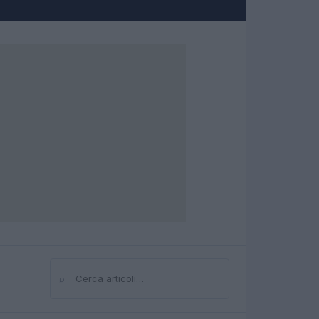
⌕
Cerca