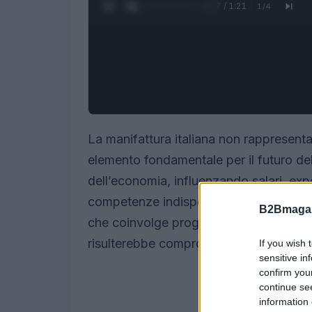
0:28 / 1:21
1
/
4
La manifattura italiana non rappresenta
elemento fondamentale per il futuro de
dell’economia, influenzando salari, expo
competenze indispensabili. La qualità 
B2Bmagaz
che coinvolge progettisti, tecnici e ope
risulterebbe compromessa.
If you wish 
sensitive in
confirm you
continue se
information 