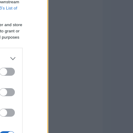
 downstream
B’s List of
er and store
to grant or
ed purposes