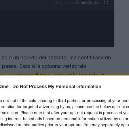
Ad
hub
Media
POWERED BY
 solo un ricordo del passato, ma costituisce un
l paese. Essa è la colonna vertebrale
rt, ricerca e sviluppo, e creando una rete di
del
Made in Italy
deriva da un lavoro collettivo
ine -
Do Not Process My Personal Information
rai. Senza di essi, la coesione sociale
to opt-out of the sale, sharing to third parties, or processing of your per
formation for targeted advertising by us, please use the below opt-out s
r selection. Please note that after your opt-out request is processed y
eing interest-based ads based on personal information utilized by us or
disclosed to third parties prior to your opt-out. You may separately opt-