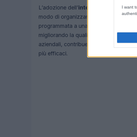
L’adozione dell’
intelligenza artificial
I want t
authenti
modo di organizzare il lavoro. L’AI co
programmata a una manutenzione preditt
migliorando la qualità del prodotto. Inol
aziendali, contribuendo a creare una ma
più efficaci.