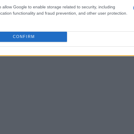
e
rappresenta un cambiamento significativo nel
o allow Google to enable storage related to security, including
cation functionality and fraud prevention, and other user protection.
nsente di passare da una manutenzione
iva, riducendo i tempi di inattività e
tre, favorisce l’integrazione tra diversi reparti
CONFIRM
ggiore sinergia e a rendere i metodi di lavoro