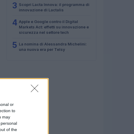
3
Scopri Lacta Innova: il programma di
innovazione di Lactalis
4
Apple e Google contro il Digital
Markets Act: effetti su innovazione e
sicurezza nel settore tech
5
La nomina di Alessandra Michelini:
una nuova era per Telsy
sonal or
ection to
ou may
 personal
out of the