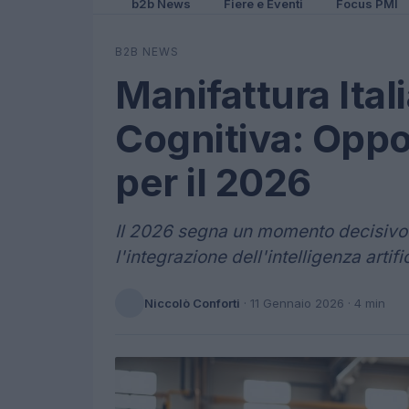
b2b News
Fiere e Eventi
Focus PMI
B2B NEWS
Manifattura Ital
Cognitiva: Opp
per il 2026
Il 2026 segna un momento decisivo pe
l'integrazione dell'intelligenza artifi
Niccolò Conforti
·
11 Gennaio 2026
· 4 min