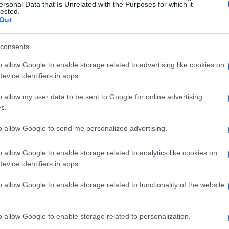
ersonal Data that Is Unrelated with the Purposes for which it
lected.
nza si basa non solo sul prezzo, ma anche sulla
Out
lità del prodotto. In questo nuovo contesto,
n’etichetta priva di sostanza se non si riesce a
consents
o allow Google to enable storage related to advertising like cookies on
evice identifiers in apps.
atica a quella intelligente
o allow my user data to be sent to Google for online advertising
s.
ssenziale che le aziende italiane compiano un
ligente
. Questo processo implica l’adozione di
to allow Google to send me personalized advertising.
ti per prendere decisioni informate in merito a
o allow Google to enable storage related to analytics like cookies on
ualità. Sebbene l’automazione meccanica
evice identifiers in apps.
 non è più sufficiente: è necessario passare a una
i e strumenti di analisi avanzati.
o allow Google to enable storage related to functionality of the website
tificiale
o allow Google to enable storage related to personalization.