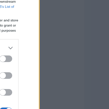
 downstream
B’s List of
er and store
to grant or
ed purposes