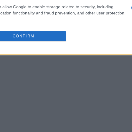
ze adeguate e una cultura aziendale spesso
o allow Google to enable storage related to security, including
acoli significativi per il progresso. Emanuele
cation functionality and fraud prevention, and other user protection.
, sottolinea l’importanza di unire la visione
iende consolidate per generare nuovi modelli di
ole rendere questo incontro tra mondi diversi
CONFIRM
nzotti.