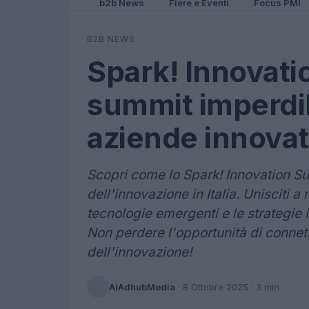
b2b News
Fiere e Eventi
Focus PMI
B2B NEWS
Spark! Innovati
summit imperdib
aziende innovat
Scopri come lo Spark! Innovation S
dell'innovazione in Italia. Unisciti a
tecnologie emergenti e le strategie 
Non perdere l'opportunità di connette
dell'innovazione!
AiAdhubMedia
·
8 Ottobre 2025
· 3 min