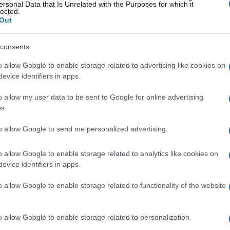
y
e
venture capital
. Inoltre, si svolgeranno gli
ersonal Data that Is Unrelated with the Purposes for which it
lected.
imento per i progetti più innovativi nati dalla
Out
consents
a
o allow Google to enable storage related to advertising like cookies on
evice identifiers in apps.
ndamentale nel panorama competitivo delle
o allow my user data to be sent to Google for online advertising
che la sinergia tra aziende e startup è aumentata
s.
3%
nel
2018
al
62%
nel
2024
. Nel primo
to allow Google to send me personalized advertising.
 hanno attratto
545 milioni di euro
in
 risultati incoraggianti, solo una ridotta
o allow Google to enable storage related to analytics like cookies on
 tecnologie digitali in modo strategico.
evice identifiers in apps.
o allow Google to enable storage related to functionality of the website
 sono molteplici. L’insufficienza della
o allow Google to enable storage related to personalization.