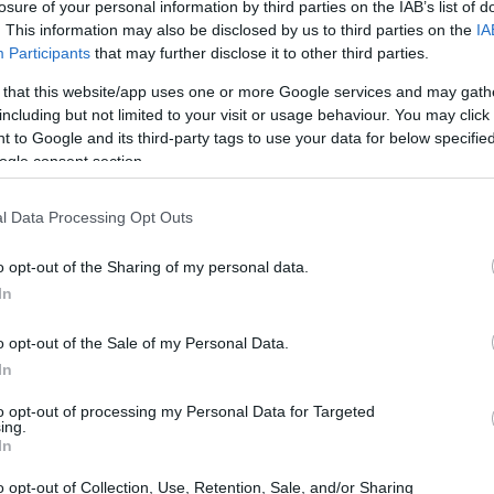
losure of your personal information by third parties on the IAB’s list of
. This information may also be disclosed by us to third parties on the
IA
Participants
that may further disclose it to other third parties.
 that this website/app uses one or more Google services and may gath
including but not limited to your visit or usage behaviour. You may click 
 to Google and its third-party tags to use your data for below specifi
ogle consent section.
l Data Processing Opt Outs
o opt-out of the Sharing of my personal data.
In
o opt-out of the Sale of my Personal Data.
In
to opt-out of processing my Personal Data for Targeted
ing.
p
attesi, la giornata sarà caratterizzata da
In
scussione sui temi più attuali come
HR Tech
,
o opt-out of Collection, Use, Retention, Sale, and/or Sharing