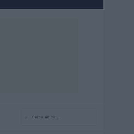
⌕
Cerca