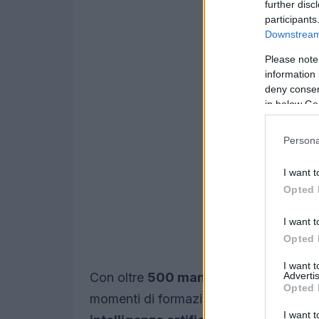
further disc
participants
Downstream 
Please note
information 
deny consent
in below Go
Persona
I want t
Opted 
I want t
Opted 
I want 
Advertis
Con oltre
500 manager
e
100 startu
Opted 
momenti di formazione, networking e di
I want t