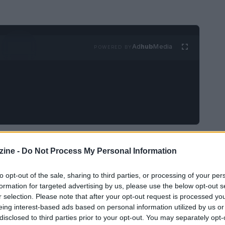
Ad
hub
Media
POWERED BY
 Nazionale di Monza
ospiterà una
ine -
Do Not Process My Personal Information
ark! Innovation Summit 2025
. Questo evento,
 obiettivo fondamentale la creazione di un ponte
to opt-out of the sale, sharing to third parties, or processing of your per
formation for targeted advertising by us, please use the below opt-out s
e le
startup emergenti
, promuovendo così uno
r selection. Please note that after your opt-out request is processed y
eing interest-based ads based on personal information utilized by us or
disclosed to third parties prior to your opt-out. You may separately opt-