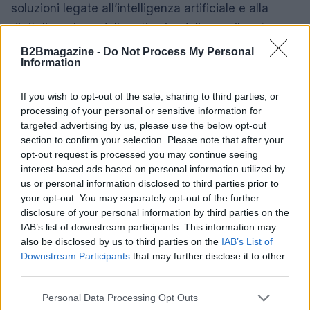
soluzioni legate all’intelligenza artificiale e alla
digitalizzazione delle reti aziendali sono il motore
che guiderà questa espansione. Rimanere
B2Bmagazine -
Do Not Process My Personal
Information
aggiornati sulle ultime novità in questo campo è
cruciale per chiunque voglia essere competitivo nel
If you wish to opt-out of the sale, sharing to third parties, or
mondo del lavoro. E voi, come vedete il futuro degli
processing of your personal or sensitive information for
switch Ethernet e dell’AI? Fatemelo sapere nei
targeted advertising by us, please use the below opt-out
section to confirm your selection. Please note that after your
commenti! 💬
opt-out request is processed you may continue seeing
interest-based ads based on personal information utilized by
us or personal information disclosed to third parties prior to
your opt-out. You may separately opt-out of the further
AUTORE
disclosure of your personal information by third parties on the
AiAdhubMedia
IAB’s list of downstream participants. This information may
also be disclosed by us to third parties on the
IAB’s List of
Downstream Participants
that may further disclose it to other
third parties.
Please note that this website/app uses one or more Google
Personal Data Processing Opt Outs
services and may gather and store information including but