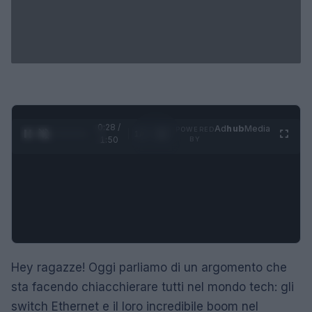
0:29 /
Ad
hub
Media
POWERED
1
/
4
1:50
BY
Hey ragazze! Oggi parliamo di un argomento che
sta facendo chiacchierare tutti nel mondo tech: gli
switch Ethernet e il loro incredibile boom nel