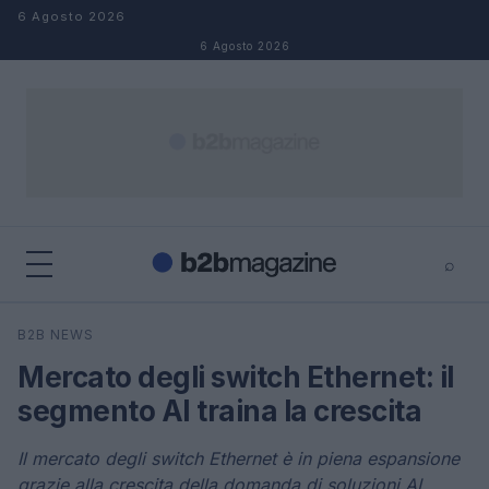
Salta al contenuto
6 Agosto 2026
6 Agosto 2026
⌕
×
⌕
B2B NEWS
Cerca
Mercato degli switch Ethernet: il
segmento AI traina la crescita
Il mercato degli switch Ethernet è in piena espansione
grazie alla crescita della domanda di soluzioni AI.