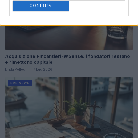
CONFIRM
Acquisizione Fincantieri-WSense: i fondatori restano
e rimettono capitale
Linda Pellegrini · 7 Lug 2026
B2B NEWS