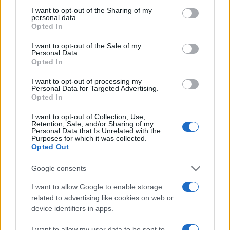
not limited to your visit or usage behaviour. You may click to
I want to opt-out of the Sharing of my
personal data.
grant or deny consent to Google and its third-party tags to
Opted In
use your data for below specified purposes in below Google
consent section.
I want to opt-out of the Sale of my
Personal Data.
Opted In
I want to opt-out of processing my
Personal Data for Targeted Advertising.
Opted In
I want to opt-out of Collection, Use,
Retention, Sale, and/or Sharing of my
Personal Data that Is Unrelated with the
Purposes for which it was collected.
Opted Out
Google consents
I want to allow Google to enable storage
Continua a leggere
related to advertising like cookies on web or
device identifiers in apps.
B2B NEWS
I want to allow my user data to be sent to