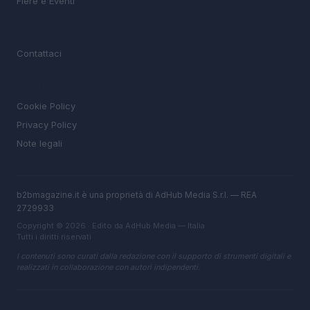
Fiere e Eventi
MAGAZINE
Contattaci
LEGALE
Cookie Policy
Privacy Policy
Note legali
b2bmagazine.it è una proprietà di AdHub Media S.r.l. — REA
2729933
Copyright © 2026 · Edito da AdHub Media — Italia
Tutti i diritti riservati
I contenuti sono curati dalla redazione con il supporto di strumenti digitali e
realizzati in collaborazione con autori indipendenti.