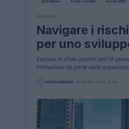
b2b News
Fiere e Eventi
Focus PMI
B2B NEWS
Navigare i risch
per uno svilupp
Esplora le sfide urgenti dell'IA gen
immediata da parte delle organizzaz
AiAdhubMedia
·
21 Ottobre 2025
· 3 min