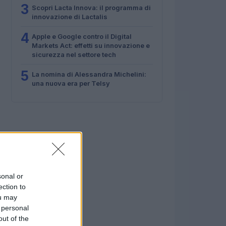
3
Scopri Lacta Innova: il programma di
innovazione di Lactalis
4
Apple e Google contro il Digital
Markets Act: effetti su innovazione e
sicurezza nel settore tech
5
La nomina di Alessandra Michelini:
una nuova era per Telsy
sonal or
ection to
ou may
 personal
out of the