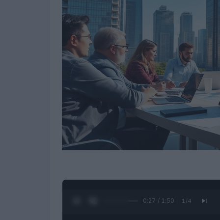
0:28 / 1:50
1
/
4