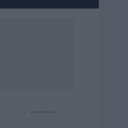
⌕
Cerca