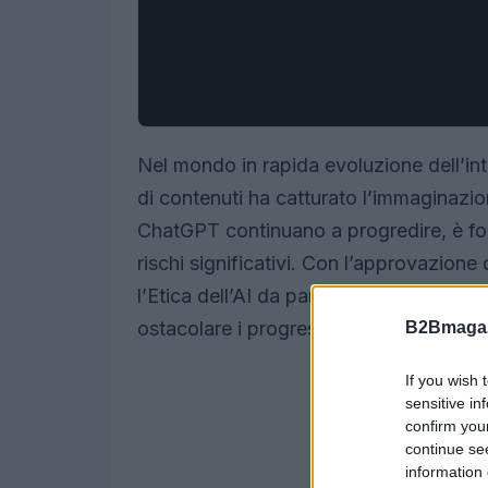
Nel mondo in rapida evoluzione dell’int
di contenuti ha catturato l’immaginazio
ChatGPT continuano a progredire, è fo
rischi significativi. Con l’approvazio
l’Etica dell’AI da parte dell’ASEAN, e
ostacolare i progressi digitali, special
B2Bmagaz
If you wish 
sensitive in
confirm you
continue se
information 