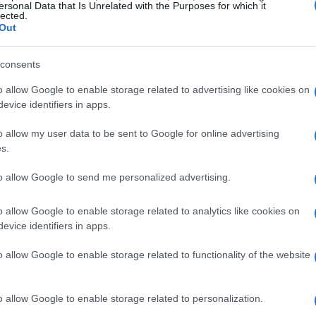
ersonal Data that Is Unrelated with the Purposes for which it
lected.
sei aree di rischio che richiedono un’attenzione
Out
ciano la sostenibilità dei progetti, ma possono
consents
tà che si cerca di servire.
o allow Google to enable storage related to advertising like cookies on
evice identifiers in apps.
one dei contenuti
o allow my user data to be sent to Google for online advertising
rmazione
. Con la capacità delle AI generative di
s.
fondere informazioni false o fuorvianti. Questo
to allow Google to send me personalized advertising.
bliche e minacciare la fiducia nelle istituzioni.
o allow Google to enable storage related to analytics like cookies on
evice identifiers in apps.
o allow Google to enable storage related to functionality of the website
o allow Google to enable storage related to personalization.