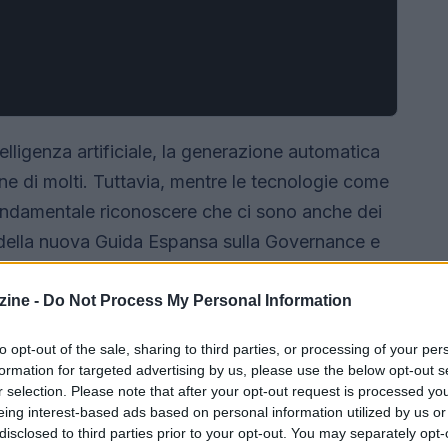
elligenza artificiale, la generazione automatica
ne di molti. Tuttavia, mentre le tecnologie come
ndamentale riconoscere che ci sono anche dei
ne della nuova Guida Espansa sulla Governance e
mergono sei minacce cruciali che potrebbero
mente nei paesi a basso e medio reddito.
ine -
Do Not Process My Personal Information
to opt-out of the sale, sharing to third parties, or processing of your per
formation for targeted advertising by us, please use the below opt-out s
r selection. Please note that after your opt-out request is processed y
eing interest-based ads based on personal information utilized by us or
disclosed to third parties prior to your opt-out. You may separately opt-