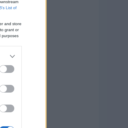
 downstream
B’s List of
er and store
to grant or
ed purposes