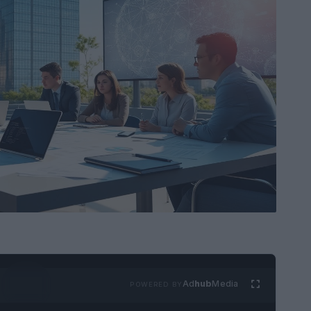
Ad
hub
Media
POWERED BY