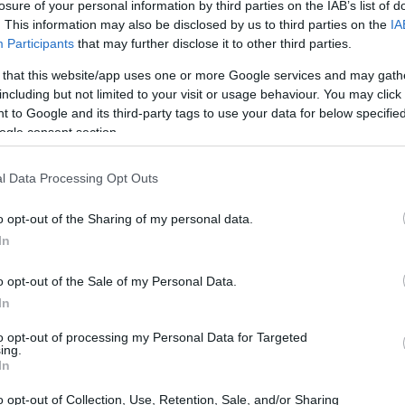
losure of your personal information by third parties on the IAB’s list of
. This information may also be disclosed by us to third parties on the
IA
Participants
that may further disclose it to other third parties.
 that this website/app uses one or more Google services and may gath
including but not limited to your visit or usage behaviour. You may click 
 to Google and its third-party tags to use your data for below specifi
ogle consent section.
l Data Processing Opt Outs
o opt-out of the Sharing of my personal data.
In
ame critico
delle implicazioni che le tecnologie
o opt-out of the Sale of my Personal Data.
etti di sviluppo. Molte organizzazioni
In
iano di avanzare a occhi chiusi verso una crisi
to opt-out of processing my Personal Data for Targeted
zi.
ing.
In
ali
o opt-out of Collection, Use, Retention, Sale, and/or Sharing