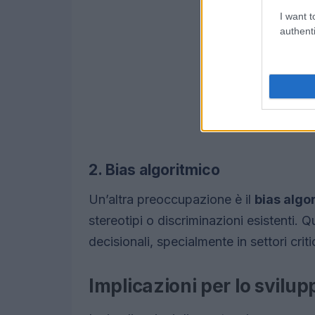
I want t
authenti
2. Bias algoritmico
Un’altra preoccupazione è il
bias algo
stereotipi o discriminazioni esistenti. Q
decisionali, specialmente in settori criti
Implicazioni per lo svilu