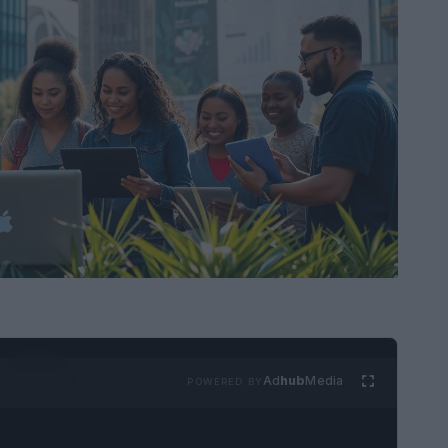
Ad
hub
Media
POWERED BY