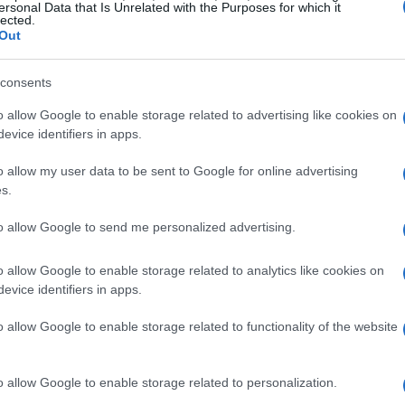
ersonal Data that Is Unrelated with the Purposes for which it
lected.
Out
isce un
venture sociale
che utilizza soluzioni
consents
ciali. Si accettano iniziative che mirano a
o allow Google to enable storage related to advertising like cookies on
vizi sanitari e a promuovere la sostenibilità
evice identifiers in apps.
a di un avviamento o di un’organizzazione
o allow my user data to be sent to Google for online advertising
ea innovativa e un piano per la sua attuazione.
s.
to allow Google to send me personalized advertising.
o allow Google to enable storage related to analytics like cookies on
e un
progetto dettagliato
che evidenzi la
evice identifiers in apps.
 fondamentale dimostrare come il progetto possa
o allow Google to enable storage related to functionality of the website
tivo. Includere dati di supporto e testimonianze
la fattibilità e l’importanza.
o allow Google to enable storage related to personalization.