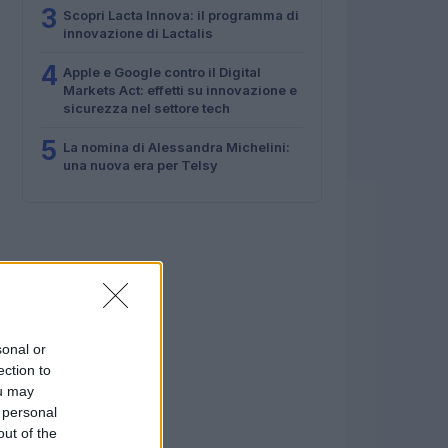
3
Scopri Lacta Innova: il programma di
innovazione di Lactalis
4
Apple e Google contro il Digital
Markets Act: effetti su innovazione e
sicurezza nel settore tech
5
La nomina di Alessandra Michelini:
una nuova era per Telsy
sonal or
ection to
ou may
 personal
out of the