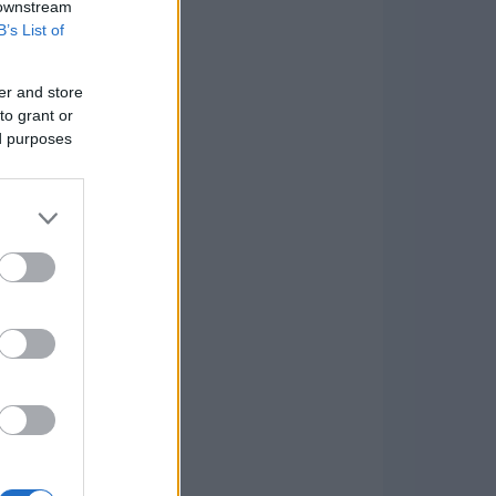
 downstream
B’s List of
er and store
to grant or
ed purposes