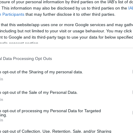
losure of your personal information by third parties on the IAB’s list of
. This information may also be disclosed by us to third parties on the
IA
Participants
that may further disclose it to other third parties.
 that this website/app uses one or more Google services and may gath
including but not limited to your visit or usage behaviour. You may click 
 to Google and its third-party tags to use your data for below specifi
ogle consent section.
l Data Processing Opt Outs
o opt-out of the Sharing of my personal data.
In
ponibile un finanziamento di
£150,000
per
o opt-out of the Sale of my Personal Data.
In
pportunità è rivolta a imprenditori sociali e
 ampliare il proprio impatto. Il programma è
to opt-out of processing my Personal Data for Targeted
ing.
ossono trasformare le tecnologie digitali in
In
iale.
o opt-out of Collection, Use, Retention, Sale, and/or Sharing