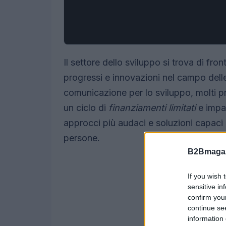
Il settore dello sviluppo si trova di fro
progressi e innovazioni nel campo delle
comunicazione per lo sviluppo, molti pr
un ciclo di
finanziamenti limitati
e impatt
approcci più audaci e soluzioni capaci di
persone.
B2Bmagaz
If you wish 
sensitive in
confirm you
continue se
information 