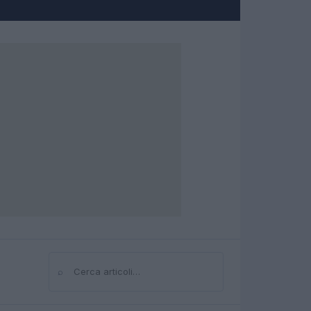
⌕
Cerca