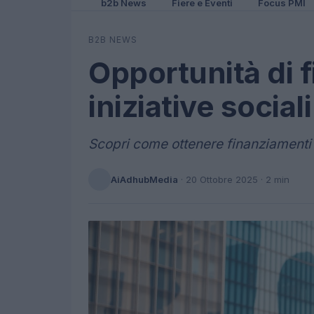
b2b News
Fiere e Eventi
Focus PMI
B2B NEWS
Opportunità di 
iniziative social
Scopri come ottenere finanziamenti 
AiAdhubMedia
·
20 Ottobre 2025
· 2 min