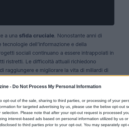
nte a una
sfida cruciale
. Nonostante anni di
 tecnologie dell’informazione e della
ogetti sociali continuano a essere intrappolati in
i ristretti. Le difficoltà attuali richiedono
 raggiungere e migliorare la vita di miliardi di
ine -
Do Not Process My Personal Information
to opt-out of the sale, sharing to third parties, or processing of your per
formation for targeted advertising by us, please use the below opt-out s
r selection. Please note that after your opt-out request is processed y
eing interest-based ads based on personal information utilized by us or
disclosed to third parties prior to your opt-out. You may separately opt-