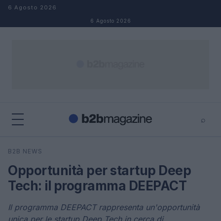
Salta al contenuto
6 Agosto 2026
6 Agosto 2026
⌕
×
⌕
B2B NEWS
Cerca
Opportunità per startup Deep
Tech: il programma DEEPACT
Il programma DEEPACT rappresenta un'opportunità
unica per le startup Deep Tech in cerca di