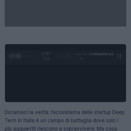
0:29 /
Ad
hub
Media
POWERED
1
/
4
1:20
BY
Diciamoci la verità: l’ecosistema delle startup Deep
Tech in Italia è un campo di battaglia dove solo i
più agguerriti riescono a sopravvivere. Ma cosa