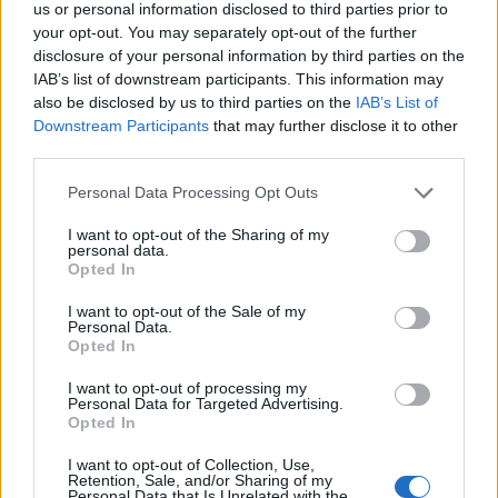
us or personal information disclosed to third parties prior to
your opt-out. You may separately opt-out of the further
disclosure of your personal information by third parties on the
IAB’s list of downstream participants. This information may
also be disclosed by us to third parties on the
IAB’s List of
Downstream Participants
that may further disclose it to other
third parties.
Please note that this website/app uses one or more Google
Personal Data Processing Opt Outs
services and may gather and store information including but
not limited to your visit or usage behaviour. You may click to
I want to opt-out of the Sharing of my
personal data.
grant or deny consent to Google and its third-party tags to
Opted In
use your data for below specified purposes in below Google
consent section.
I want to opt-out of the Sale of my
Personal Data.
Opted In
Continua a leggere
I want to opt-out of processing my
Personal Data for Targeted Advertising.
B2B NEWS
Opted In
I want to opt-out of Collection, Use,
Retention, Sale, and/or Sharing of my
Personal Data that Is Unrelated with the