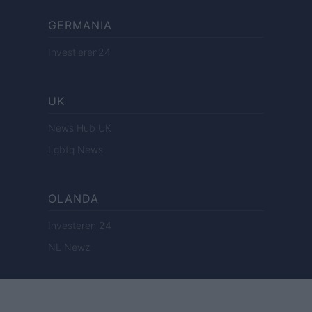
GERMANIA
Investieren24
UK
News Hub UK
Lgbtq News
OLANDA
Investeren 24
NL Newz