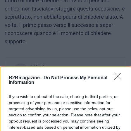
futuro di molte aziende. Un invito al pensiero
critico: non lasciatevi sfuggire questa occasione, e
soprattutto, non abbiate paura di chiedere aiuto. A
volte, il primo passo verso il successo è saper
riconoscere quando è il momento di chiedere
supporto.
AUTORE
AiAdhubMedia
B2Bmagazine -
Do Not Process My Personal
Information
If you wish to opt-out of the sale, sharing to third parties, or
processing of your personal or sensitive information for
targeted advertising by us, please use the below opt-out
section to confirm your selection. Please note that after your
opt-out request is processed you may continue seeing
interest-based ads based on personal information utilized by