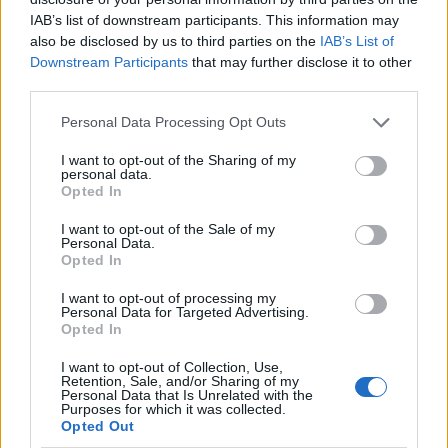
IAB’s list of downstream participants. This information may
also be disclosed by us to third parties on the
IAB’s List of
Downstream Participants
that may further disclose it to other
third parties.
Please note that this website/app uses one or more Google
Personal Data Processing Opt Outs
services and may gather and store information including but
not limited to your visit or usage behaviour. You may click to
I want to opt-out of the Sharing of my
personal data.
grant or deny consent to Google and its third-party tags to
Opted In
use your data for below specified purposes in below Google
Continua a leggere
consent section.
I want to opt-out of the Sale of my
Personal Data.
Opted In
B2B NEWS
I want to opt-out of processing my
Personal Data for Targeted Advertising.
Opted In
I want to opt-out of Collection, Use,
Retention, Sale, and/or Sharing of my
Personal Data that Is Unrelated with the
Purposes for which it was collected.
Opted Out