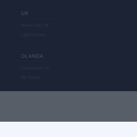
UK
News Hub UK
Lgbtq News
OLANDA
Investeren 24
NL Newz