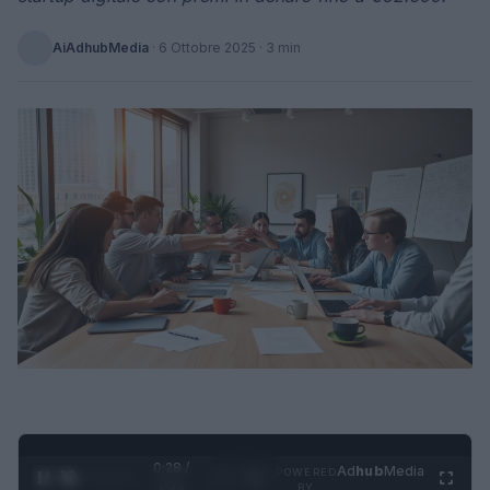
AiAdhubMedia
·
6 Ottobre 2025
· 3 min
0:29 /
Ad
hub
Media
POWERED
1
/
4
1:21
BY