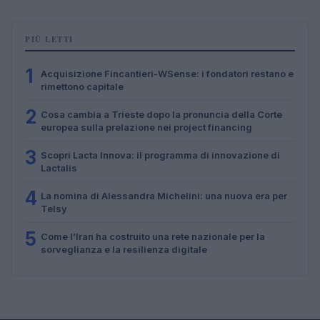
PIÙ LETTI
1
Acquisizione Fincantieri-WSense: i fondatori restano e
rimettono capitale
2
Cosa cambia a Trieste dopo la pronuncia della Corte
europea sulla prelazione nei project financing
3
Scopri Lacta Innova: il programma di innovazione di
Lactalis
4
La nomina di Alessandra Michelini: una nuova era per
Telsy
5
Come l’Iran ha costruito una rete nazionale per la
sorveglianza e la resilienza digitale