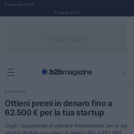
Salta al contenuto
8 Agosto 2026
8 Agosto 2026
⌕
×
⌕
B2B NEWS
Cerca
Ottieni premi in denaro fino a
62.500 € per la tua startup
Cogli l'opportunità di ottenere finanziamenti per la tua
startup digitale con premi in denaro fino a €62.500.