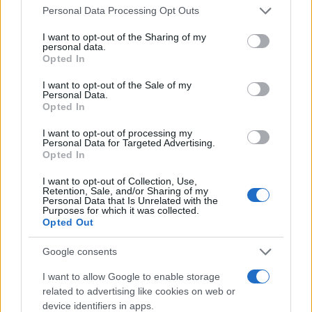
Please note that this website/app uses one or more Google
Personal Data Processing Opt Outs
services and may gather and store information including but
not limited to your visit or usage behaviour. You may click to
I want to opt-out of the Sharing of my
personal data.
grant or deny consent to Google and its third-party tags to
Opted In
use your data for below specified purposes in below Google
consent section.
I want to opt-out of the Sale of my
Personal Data.
Opted In
I want to opt-out of processing my
Personal Data for Targeted Advertising.
Opted In
I want to opt-out of Collection, Use,
Retention, Sale, and/or Sharing of my
Personal Data that Is Unrelated with the
Purposes for which it was collected.
Opted Out
Google consents
I want to allow Google to enable storage
related to advertising like cookies on web or
device identifiers in apps.