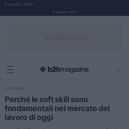
Salta al contenuto
6 Agosto 2026
6 Agosto 2026
⌕
×
⌕
B2B NEWS
Cerca
Perché le soft skill sono
fondamentali nel mercato del
lavoro di oggi