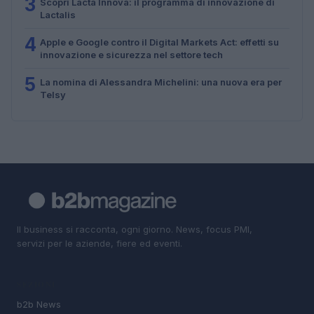
3
Scopri Lacta Innova: il programma di innovazione di
Lactalis
4
Apple e Google contro il Digital Markets Act: effetti su
innovazione e sicurezza nel settore tech
5
La nomina di Alessandra Michelini: una nuova era per
Telsy
Il business si racconta, ogni giorno. News, focus PMI,
servizi per le aziende, fiere ed eventi.
SEZIONI
b2b News