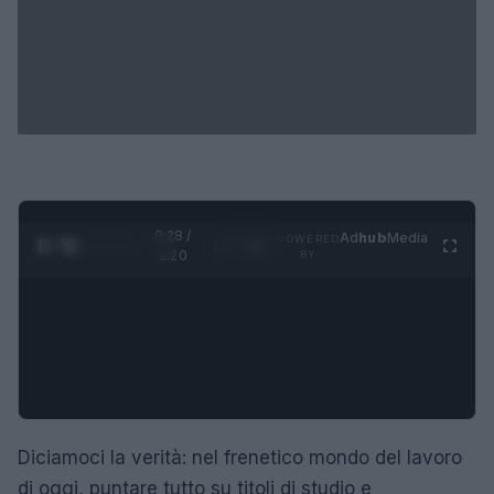
0:29 /
Ad
hub
Media
POWERED
1
/
4
1:20
BY
Diciamoci la verità: nel frenetico mondo del lavoro
di oggi, puntare tutto su titoli di studio e