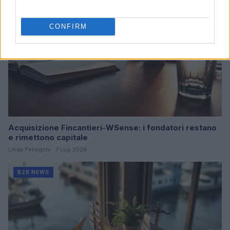
CONFIRM
Acquisizione Fincantieri-WSense: i fondatori restano
e rimettono capitale
Linda Pellegrini · 7 Lug 2026
B2B NEWS