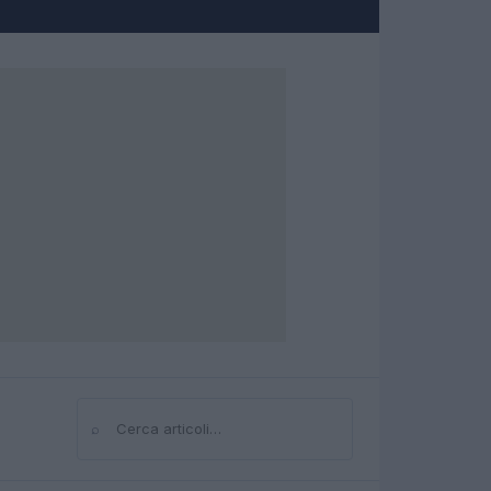
⌕
Cerca