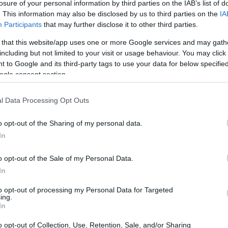
losure of your personal information by third parties on the IAB’s list of
in cui i dati crescono a ritmi vertiginosi e la
. This information may also be disclosed by us to third parties on the
IA
 una priorità assoluta per le aziende. Le
Participants
that may further disclose it to other third parties.
n solo lavoratore produce circa 1,8 MB di dati.
 that this website/app uses one or more Google services and may gath
pendenti, ci troviamo davanti a ben 18 GB di dati
including but not limited to your visit or usage behaviour. You may click 
 to Google and its third-party tags to use your data for below specifi
liamo di grandi aziende, il numero di dati
ogle consent section.
te. La realtà è meno politically correct: le
 fidarsi esclusivamente di protezioni
l Data Processing Opt Outs
paradigma.
o opt-out of the Sharing of my personal data.
In
o opt-out of the Sale of my Personal Data.
In
to opt-out of processing my Personal Data for Targeted
ing.
In
o opt-out of Collection, Use, Retention, Sale, and/or Sharing