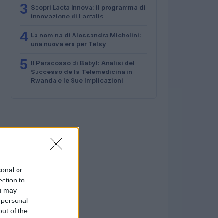
3
Scopri Lacta Innova: il programma di
innovazione di Lactalis
4
La nomina di Alessandra Michelini:
una nuova era per Telsy
5
Il Paradosso di Babyl: Analisi del
Successo della Telemedicina in
Rwanda e le Sue Implicazioni
sonal or
ection to
ou may
 personal
out of the