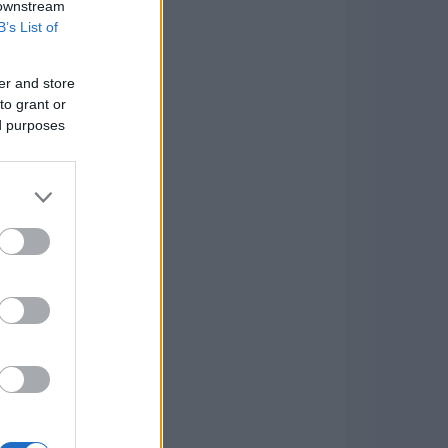
 downstream
B’s List of
er and store
to grant or
ed purposes