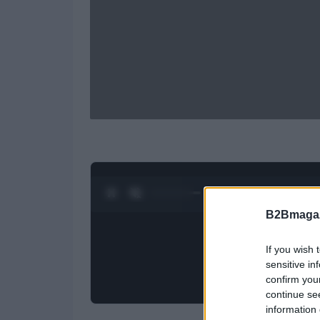
0:28 / 1:20
1
/
4
B2Bmagaz
If you wish 
sensitive in
confirm you
continue se
information 