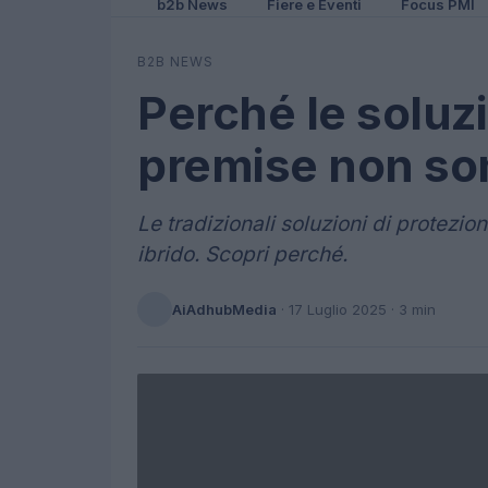
b2b News
Fiere e Eventi
Focus PMI
B2B NEWS
Perché le soluzi
premise non son
Le tradizionali soluzioni di protezio
ibrido. Scopri perché.
AiAdhubMedia
·
17 Luglio 2025
· 3 min