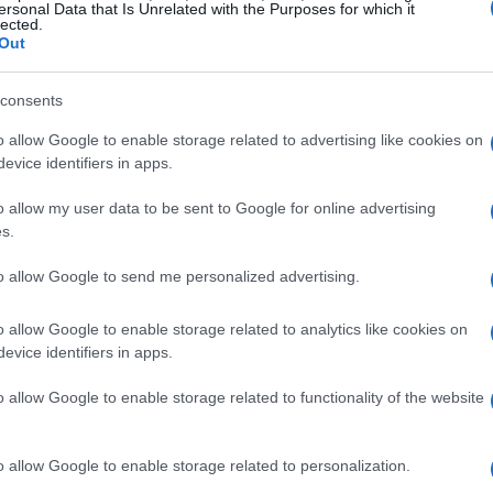
ersonal Data that Is Unrelated with the Purposes for which it
lected.
Out
consents
o allow Google to enable storage related to advertising like cookies on
evice identifiers in apps.
o allow my user data to be sent to Google for online advertising
 on-premise
s.
to allow Google to send me personalized advertising.
no nel modello on-premise per proteggere i loro
considerato lo standard di settore, ha mostrato
o allow Google to enable storage related to analytics like cookies on
apidamente abbracciato il lavoro remoto e ibrido.
evice identifiers in apps.
ovano al di fuori dei data center e dati che
o allow Google to enable storage related to functionality of the website
, è diventato evidente che le soluzioni
sicurezza necessaria. La verità è che queste
o allow Google to enable storage related to personalization.
clo infinito di gestione dell’infrastruttura,