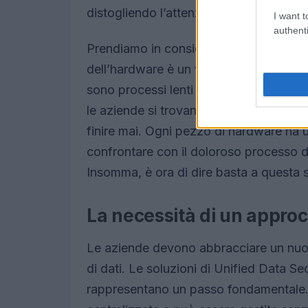
distogliendo l’attenzione da ciò che co
I want t
authenti
Prendiamo in considerazione i punti cri
dell’hardware è un vero e proprio incu
sono processi lenti e costosi. Ogni upg
le aziende si trovano a dover gestire u
finire mai. Ogni pezzo di hardware ha un
confrontare con il doloroso processo 
Insomma, è ora di dire basta a questa s
La necessità di un approc
Le aziende devono abbracciare un nuov
di dati. Le soluzioni di Unified Data S
rappresentano un passo fondamentale. 