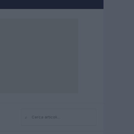
⌕
Cerca