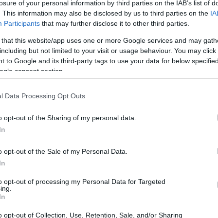
losure of your personal information by third parties on the IAB’s list of
ogliono sopravvivere e prosperare devono
. This information may also be disclosed by us to third parties on the
IA
e un trend passeggero, ma come un imperativo
Participants
that may further disclose it to other third parties.
logia avanza a velocità supersonica, chi rimane
 that this website/app uses one or more Google services and may gath
i sono le vere sfide e le opportunità che questo
including but not limited to your visit or usage behaviour. You may click 
 to Google and its third-party tags to use your data for below specifi
ogle consent section.
l Data Processing Opt Outs
o opt-out of the Sharing of my personal data.
In
o opt-out of the Sale of my Personal Data.
In
to opt-out of processing my Personal Data for Targeted
ing.
In
o opt-out of Collection, Use, Retention, Sale, and/or Sharing