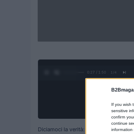
0:28 / 1:50
1
/
4
B2Bmagaz
If you wish 
sensitive in
confirm you
continue se
Diciamoci la verità: nel mondo frenetico
information 