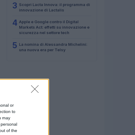
3
Scopri Lacta Innova: il programma di
innovazione di Lactalis
4
Apple e Google contro il Digital
Markets Act: effetti su innovazione e
sicurezza nel settore tech
5
La nomina di Alessandra Michelini:
una nuova era per Telsy
sonal or
ection to
ou may
 personal
out of the