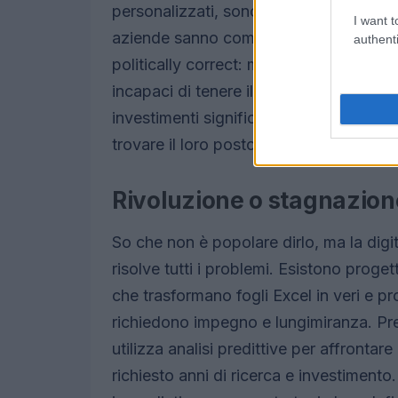
personalizzati, sono la chiave per garant
I want t
aziende sanno come navigare in questo 
authenti
politically correct: molte piccole e med
incapaci di tenere il passo con i gigant
investimenti significativi in innovaz
trovare il loro posto in un contesto co
Rivoluzione o stagnazione
So che non è popolare dirlo, ma la dig
risolve tutti i problemi. Esistono proge
che trasformano fogli Excel in veri e pr
richiedono impegno e lungimiranza. Pr
utilizza analisi predittive per affrontar
richiesto anni di ricerca e investimento.