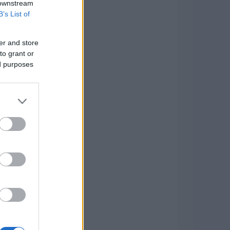
 downstream
B’s List of
er and store
to grant or
ed purposes