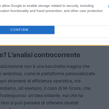
ire scalabilità e sicurezza. Tuttavia, non tutte le
o allow Google to enable storage related to security, including
labirinto tecnologico. La realtà è meno
cation functionality and fraud prevention, and other user protection.
ie imprese si trovano in una situazione precaria,
i del settore che dominano il mercato grazie a
CONFIRM
ione. La domanda è: come possono queste aziende
sì competitivo?
? L’analisi controcorrente
italizzazione non è una bacchetta magica che
tti ambiziosi, come le piattaforme personalizzate
opri strumenti di efficienza operativa, ma
endiamo, ad esempio, il caso di M-Score, che
e l’osteoporosi: un’idea brillante, ma che ha
 Non si può pensare di ottenere risultati