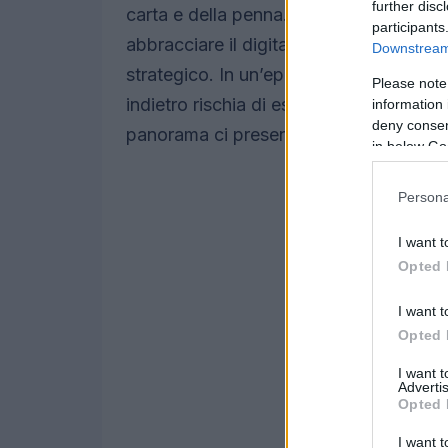
further disc
carta e della penna. Le aziende che v
participants
abbracciare il digitale, non solo com
Downstream 
strategico. In un’epoca in cui la tecno
Please note
indietro rischia di estinguersi. Ma qual
information 
deny consent
panorama ci presenta?
in below Go
Persona
I want t
Opted 
I want t
Opted 
I want 
Advertis
Opted 
I want t