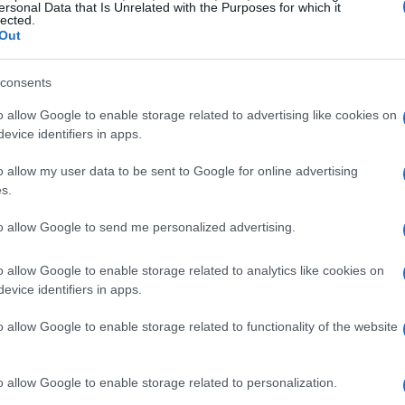
ersonal Data that Is Unrelated with the Purposes for which it
lected.
Out
consents
lle aziende moderne
o allow Google to enable storage related to advertising like cookies on
evice identifiers in apps.
ende si trovano ad affrontare sfide enormi per
o allow my user data to be sent to Google for online advertising
stantemente. Secondo un rapporto recente, il
s.
sce. Questo non è solo un dato, è un campanello
to allow Google to send me personalized advertising.
nto? Mancanza di visione chiara, resistenza al
comprensione delle infrastrutture digitali
o allow Google to enable storage related to analytics like cookies on
e devono capire che non basta semplicemente
evice identifiers in apps.
fondamentale integrare queste soluzioni nel
o allow Google to enable storage related to functionality of the website
o allow Google to enable storage related to personalization.
he spaziano dalle soluzioni cloud ai software