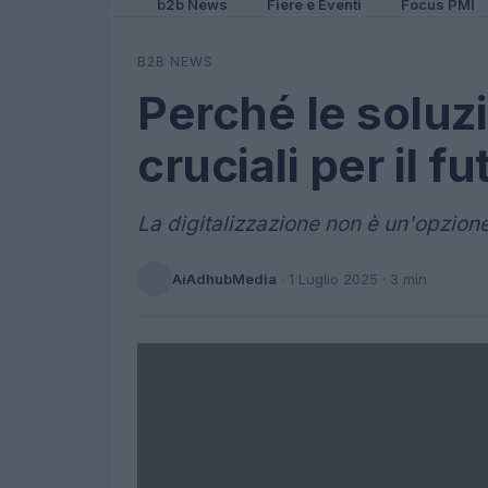
b2b News
Fiere e Eventi
Focus PMI
B2B NEWS
Perché le soluzi
cruciali per il f
La digitalizzazione non è un'opzion
AiAdhubMedia
·
1 Luglio 2025
· 3 min