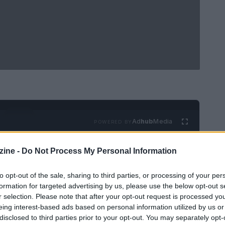
Ad
hub
Media
POWERED BY
ine -
Do Not Process My Personal Information
to opt-out of the sale, sharing to third parties, or processing of your per
formation for targeted advertising by us, please use the below opt-out s
r selection. Please note that after your opt-out request is processed y
eing interest-based ads based on personal information utilized by us or
 di oggi, non c’è spazio per i nostalgici della
disclosed to third parties prior to your opt-out. You may separately opt-