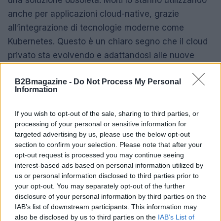
anche per applicazioni cloud-native, grazie
all’integrazione di tecnologie moderne come
Kubernetes. Questo è un chiaro segno che il cloud
privato sta evolvendo e adattandosi alle nuove
esigenze del mercato.
B2Bmagazine -
Do Not Process My Personal
Information
In conclusione, mentre le aziende affrontano sfide
sempre più complesse, il ritorno al cloud privato sta
If you wish to opt-out of the sale, sharing to third parties, or
emergendo come una strategia vincente. Con
processing of your personal or sensitive information for
vantaggi in termini di costi, sicurezza e prestazioni,
targeted advertising by us, please use the below opt-out
section to confirm your selection. Please note that after your
è chiaro che il cloud privato non è solo una scelta
opt-out request is processed you may continue seeing
retrocessa, ma una mossa strategica per rimanere
interest-based ads based on personal information utilized by
competitivi nel panorama tecnologico attuale. E
us or personal information disclosed to third parties prior to
your opt-out. You may separately opt-out of the further
voi, quale strada state percorrendo con la vostra
disclosure of your personal information by third parties on the
azienda? Fatemi sapere nei commenti! 💬
IAB’s list of downstream participants. This information may
also be disclosed by us to third parties on the
IAB’s List of