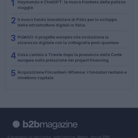
1
Heymondo e ChatGPT: la nuova frontiera delle polizze
viaggio
2
Il nuovo fondo immobiliare di Polis per lo sviluppo
delle infrastrutture digitali in Italia
3
PiQASO: il progetto europeo che rivoluziona la
sicurezza digitale con la crittografia post-quantum
4
Cosa cambia a Trieste dopo la pronuncia della Corte
europea sulla prelazione nei project financing
5
Acquisizione Fincantieri-WSense: i fondatori restano e
rimettono capitale
Il business si racconta, ogni giorno. News, focus PMI,