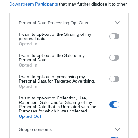
Downstream Participants
that may further disclose it to other
third parties.
AUTORE
AiAdhubMedia
Please note that this website/app uses one or more Google
Personal Data Processing Opt Outs
services and may gather and store information including but
not limited to your visit or usage behaviour. You may click to
I want to opt-out of the Sharing of my
personal data.
grant or deny consent to Google and its third-party tags to
Opted In
use your data for below specified purposes in below Google
consent section.
I want to opt-out of the Sale of my
Personal Data.
Opted In
I want to opt-out of processing my
Personal Data for Targeted Advertising.
Opted In
I want to opt-out of Collection, Use,
Retention, Sale, and/or Sharing of my
Personal Data that Is Unrelated with the
Purposes for which it was collected.
Opted Out
Google consents