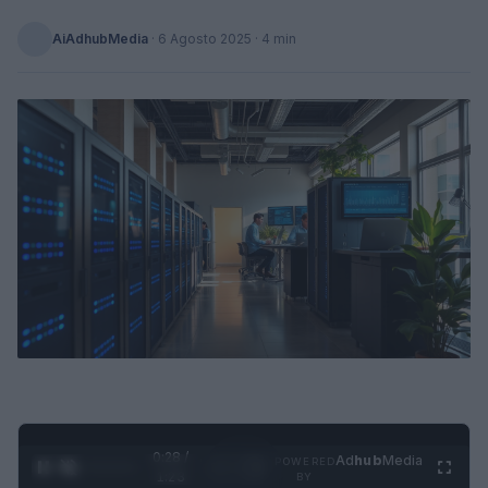
AiAdhubMedia
·
6 Agosto 2025
· 4 min
0:29 /
Ad
hub
Media
POWERED
1
/
4
1:23
BY