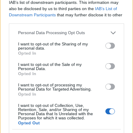
IAB’s list of downstream participants. This information may
also be disclosed by us to third parties on the
IAB’s List of
Downstream Participants
that may further disclose it to other
third parties.
Please note that this website/app uses one or more Google
Personal Data Processing Opt Outs
services and may gather and store information including but
not limited to your visit or usage behaviour. You may click to
I want to opt-out of the Sharing of my
personal data.
grant or deny consent to Google and its third-party tags to
Opted In
Continua a leggere
use your data for below specified purposes in below Google
consent section.
I want to opt-out of the Sale of my
Personal Data.
B2B NEWS
Opted In
I want to opt-out of processing my
Personal Data for Targeted Advertising.
Opted In
I want to opt-out of Collection, Use,
Retention, Sale, and/or Sharing of my
Personal Data that Is Unrelated with the
Purposes for which it was collected.
Opted Out