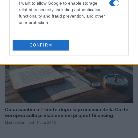
e rimettono capitale
I want to allow Google to enable storage
related to security, including authentication
Linda Pellegrini · 7 Lug 2026
functionality and fraud prevention, and other
user protection.
B2B NEWS
CONFIRM
Cosa cambia a Trieste dopo la pronuncia della Corte
europea sulla prelazione nei project financing
Martina Marchesi · 5 Lug 2026