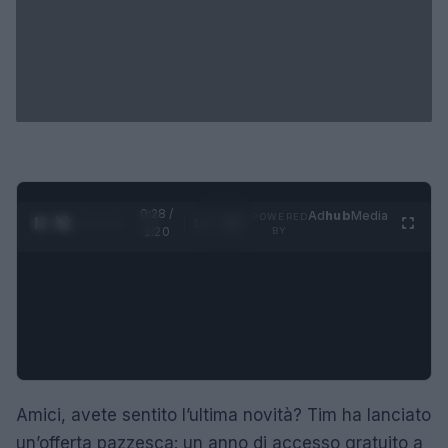
0:28 /
Ad
hub
Media
POWERED
1
/
4
1:20
BY
Amici, avete sentito l’ultima novità? Tim ha lanciato
un’offerta pazzesca: un anno di accesso gratuito a