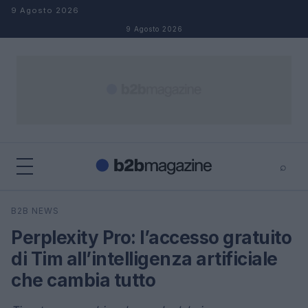
Salta al contenuto
9 Agosto 2026
9 Agosto 2026
⌕
×
⌕
B2B NEWS
Cerca
Perplexity Pro: l’accesso gratuito
di Tim all’intelligenza artificiale
che cambia tutto