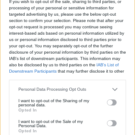
If you wish to opt-out of the sale, sharing to third parties, or
abbattendo tempi di attesa.
processing of your personal or sensitive information for
targeted advertising by us, please use the below opt-out
Nel complesso, il progetto vuole coniugare
section to confirm your selection. Please note that after your
opt-out request is processed you may continue seeing
tecnologia e centralità della persona: offrire
interest-based ads based on personal information utilized by
strumenti digitali avanzati senza rinunciare alla
us or personal information disclosed to third parties prior to
qualità del rapporto umano, proseguendo in una
your opt-out. You may separately opt-out of the further
disclosure of your personal information by third parties on the
direzione in cui automazione e assistenza si
IAB’s list of downstream participants. This information may
integrano per rendere i servizi pubblici più
also be disclosed by us to third parties on the
IAB’s List of
accessibili e tempestivi.
Downstream Participants
that may further disclose it to other
third parties.
Please note that this website/app uses one or more Google
Personal Data Processing Opt Outs
services and may gather and store information including but
AUTORE
not limited to your visit or usage behaviour. You may click to
I want to opt-out of the Sharing of my
Edoardo Marchesi
personal data.
grant or deny consent to Google and its third-party tags to
Opted In
Edoardo Marchesi, voce delle notizie di
use your data for below specified purposes in below Google
Palermo, ricorda la notte in cui seguì il corteo
consent section.
I want to opt-out of the Sale of my
in via Maqueda e decise di chiedere carte e
Personal Data.
nomi: da allora predilige verifiche sul campo.
Opted In