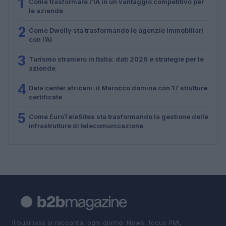
1
Come trasformare l’IA in un vantaggio competitivo per
le aziende
2
Come Dwelly sta trasformando le agenzie immobiliari
con l’AI
3
Turismo straniero in Italia: dati 2026 e strategie per le
aziende
4
Data center africani: il Marocco domina con 17 strutture
certificate
5
Come EuroTeleSites sta trasformando la gestione delle
infrastrutture di telecomunicazione
Il business si racconta, ogni giorno. News, focus PMI,