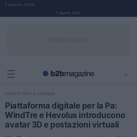
Salta al contenuto
7 Agosto 2026
7 Agosto 2026
⌕
×
⌕
SERVIZI PER LE AZIENDE
Cerca
Piattaforma digitale per la Pa:
WindTre e Hevolus introducono
avatar 3D e postazioni virtuali