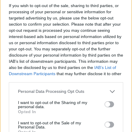
If you wish to opt-out of the sale, sharing to third parties, or
applicazioni innovative, mentre il 43% mira
processing of your personal or sensitive information for
esclusivamente ad espandere la copertura di rete.
targeted advertising by us, please use the below opt-out
section to confirm your selection. Please note that after your
Il panorama delle reti private 5G sta evolvendo
opt-out request is processed you may continue seeing
rapidamente, passando da meri progetti di
interest-based ads based on personal information utilized by
us or personal information disclosed to third parties prior to
marketing a veri e propri asset infrastrutturali. Le
your opt-out. You may separately opt-out of the further
aziende stanno riconoscendo il valore del 5G, non
disclosure of your personal information by third parties on the
solo come strumento di connettività, ma come
IAB’s list of downstream participants. This information may
also be disclosed by us to third parties on the
IAB’s List of
chiave per l’innovazione dei processi e l’offerta di
Downstream Participants
that may further disclose it to other
servizi digitali.
third parties.
Please note that this website/app uses one or more Google
Personal Data Processing Opt Outs
services and may gather and store information including but
not limited to your visit or usage behaviour. You may click to
I want to opt-out of the Sharing of my
AUTORE
personal data.
Niccolò Conforti
grant or deny consent to Google and its third-party tags to
Opted In
use your data for below specified purposes in below Google
Niccolò Conforti ha seguito il lancio di una
consent section.
I want to opt-out of the Sale of my
startup napoletana in un incontro al Centro
Personal Data.
Direzionale, sostenendo una linea editoriale
Opted In