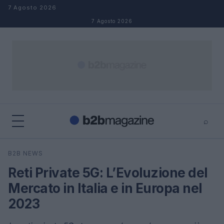
Salta al contenuto
7 Agosto 2026
7 Agosto 2026
⌕
×
⌕
B2B NEWS
Cerca
Reti Private 5G: L’Evoluzione del
Mercato in Italia e in Europa nel
2023