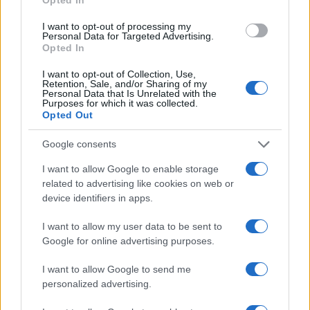
pro-innovazione nel settore fintech. Analista
fintech, porta un dettaglio biografico:
I want to opt-out of processing my
Personal Data for Targeted Advertising.
mantiene un registro delle prime pitch a cui ha
Opted In
assistito a Napoli.
I want to opt-out of Collection, Use,
Retention, Sale, and/or Sharing of my
Personal Data that Is Unrelated with the
Purposes for which it was collected.
Opted Out
Google consents
I want to allow Google to enable storage
related to advertising like cookies on web or
device identifiers in apps.
I want to allow my user data to be sent to
Google for online advertising purposes.
I want to allow Google to send me
personalized advertising.