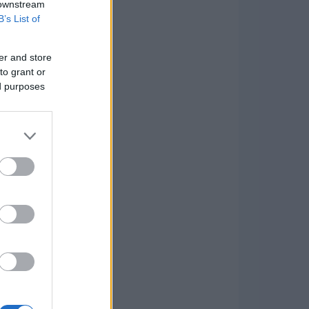
 downstream
B’s List of
er and store
to grant or
ed purposes