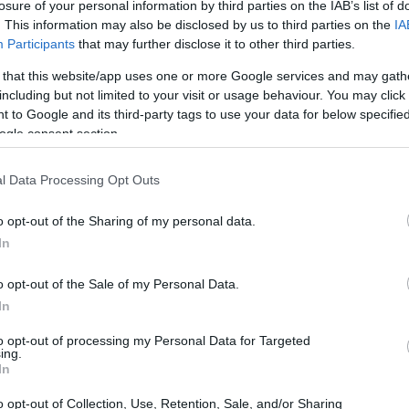
losure of your personal information by third parties on the IAB’s list of
. This information may also be disclosed by us to third parties on the
IA
Participants
that may further disclose it to other third parties.
 that this website/app uses one or more Google services and may gath
including but not limited to your visit or usage behaviour. You may click 
 to Google and its third-party tags to use your data for below specifi
ogle consent section.
l Data Processing Opt Outs
o opt-out of the Sharing of my personal data.
In
o opt-out of the Sale of my Personal Data.
i sviluppo
In
to opt-out of processing my Personal Data for Targeted
e e opportunità uniche. È fondamentale iniziare
ing.
In
sidera ottenere. Definire un
obiettivo specifico
di progettazione e mantiene il focus durante lo
o opt-out of Collection, Use, Retention, Sale, and/or Sharing