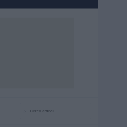
⌕
Cerca