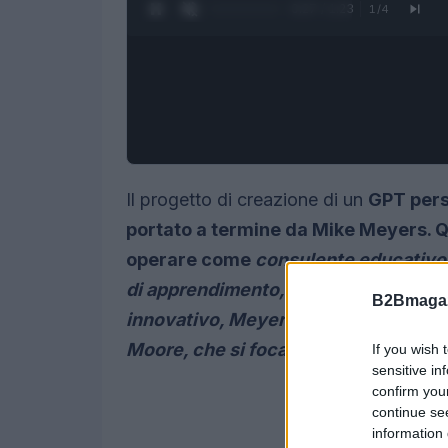
0:28 / 1:23
1
/
4
Il progetto di creazione di un
GPT pers
portato a termine da Mike Meyers. Q
operare come
consulente educativo<
di apprendimento, affinato nel corso 
B2Bmagaz
innovativo, Meyers ha integrato il f
Moore, che si focalizza su obiettivi m
If you wish 
sensitive in
confirm you
continue se
information 