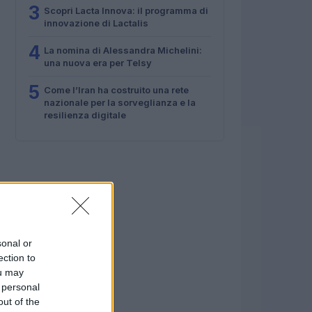
3
Scopri Lacta Innova: il programma di
innovazione di Lactalis
4
La nomina di Alessandra Michelini:
una nuova era per Telsy
5
Come l’Iran ha costruito una rete
nazionale per la sorveglianza e la
resilienza digitale
sonal or
ection to
ou may
 personal
out of the