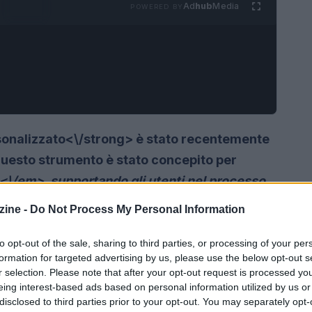
Ad
hub
Media
POWERED BY
onalizzato<\/strong> è stato recentemente
uesto strumento è stato concepito per
\/em>, supportando gli utenti nel processo
di oltre dieci anni. Attraverso un approccio
ine -
Do Not Process My Personal Information
ramework di
action mapping<\/strong> di Cathy
isurabili.
to opt-out of the sale, sharing to third parties, or processing of your per
formation for targeted advertising by us, please use the below opt-out s
r selection. Please note that after your opt-out request is processed y
eing interest-based ads based on personal information utilized by us or
disclosed to third parties prior to your opt-out. You may separately opt-