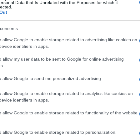
ersonal Data that Is Unrelated with the Purposes for which it
lected.
ge da bussola, indirizzando ogni decisione e
Out
consents
urabile
o allow Google to enable storage related to advertising like cookies on
evice identifiers in apps.
vi consente una valutazione chiara dei risultati.
in dall’inizio è essenziale per monitorare i
o allow my user data to be sent to Google for online advertising
s.
che necessarie. Questo approccio migliora
ork per la valutazione continua delle
to allow Google to send me personalized advertising.
o allow Google to enable storage related to analytics like cookies on
evice identifiers in apps.
fficace
o allow Google to enable storage related to functionality of the website
tanza di un
design intuitivo
. La semplicità è
teragire con il sistema senza frustrazioni.
o allow Google to enable storage related to personalization.
pio di
user-centered design
, il quale implica