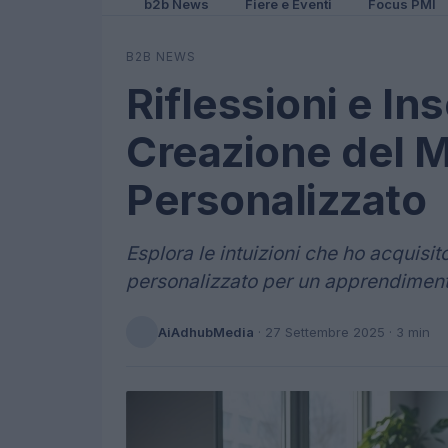
b2b News
Fiere e Eventi
Focus PMI
B2B NEWS
Riflessioni e In
Creazione del 
Personalizzato
Esplora le intuizioni che ho acquisi
personalizzato per un apprendiment
AiAdhubMedia
·
27 Settembre 2025
· 3 min