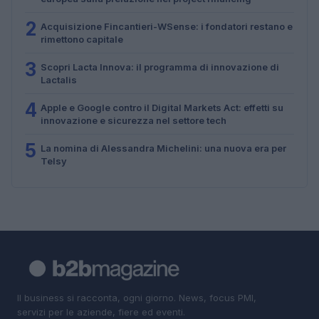
2
Acquisizione Fincantieri-WSense: i fondatori restano e
rimettono capitale
3
Scopri Lacta Innova: il programma di innovazione di
Lactalis
4
Apple e Google contro il Digital Markets Act: effetti su
innovazione e sicurezza nel settore tech
5
La nomina di Alessandra Michelini: una nuova era per
Telsy
Il business si racconta, ogni giorno. News, focus PMI,
servizi per le aziende, fiere ed eventi.