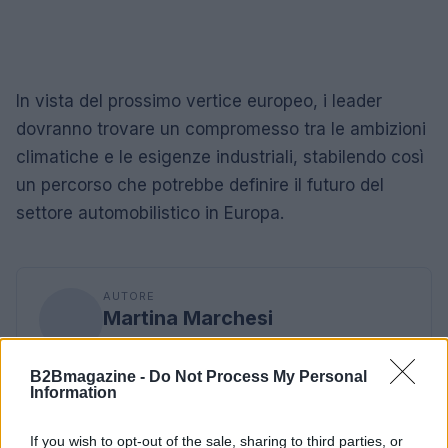
In vista del prossimo vertice europeo, i leader
dovranno trovare un compromesso tra le ambizioni
climatiche e le esigenze industriali, stabilendo così
un percorso che potrebbe definire il futuro del
settore automobilistico in Europa.
AUTORE
Martina Marchesi
Martina Marchesi ha guidato la squadra che
ha coperto il piano urbanistico di Firenze,
B2Bmagazine -
Do Not Process My Personal
sostenendo una linea editoriale basata
Information
sull'analisi documentale. Vicedirettrice, porta
un dettaglio personale riconoscibile: una
If you wish to opt-out of the sale, sharing to third parties, or