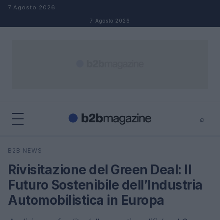
Salta al contenuto
7 Agosto 2026
7 Agosto 2026
⌕
×
⌕
B2B NEWS
Cerca
Rivisitazione del Green Deal: Il
Futuro Sostenibile dell’Industria
Automobilistica in Europa