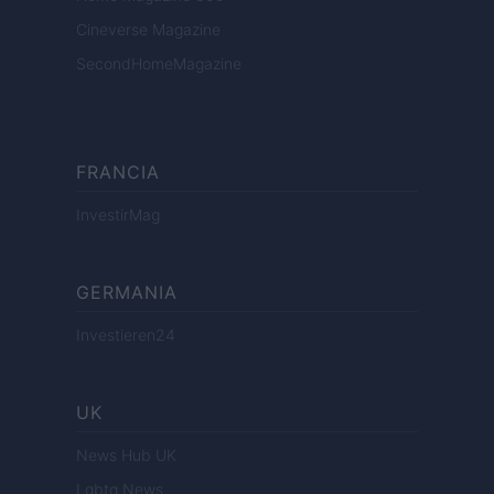
Cineverse Magazine
SecondHomeMagazine
FRANCIA
InvestirMag
GERMANIA
Investieren24
UK
News Hub UK
Lgbtq News