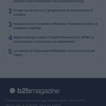
europea sulla prelazione nei project financing
2
Scopri Lacta Innova: il programma di innovazione di
Lactalis
3
Acquisizione Fincantieri-WSense: i fondatori restano e
rimettono capitale
4
Apple e Google contro il Digital Markets Act: effetti su
innovazione e sicurezza nel settore tech
5
La nomina di Alessandra Michelini: una nuova era per
Telsy
Il business si racconta, ogni giorno. News, focus PMI,
servizi per le aziende, fiere ed eventi.