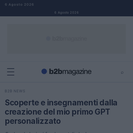
Salta al contenuto
6 Agosto 2026
6 Agosto 2026
⌕
×
⌕
B2B NEWS
Cerca
Scoperte e insegnamenti dalla
creazione del mio primo GPT
personalizzato