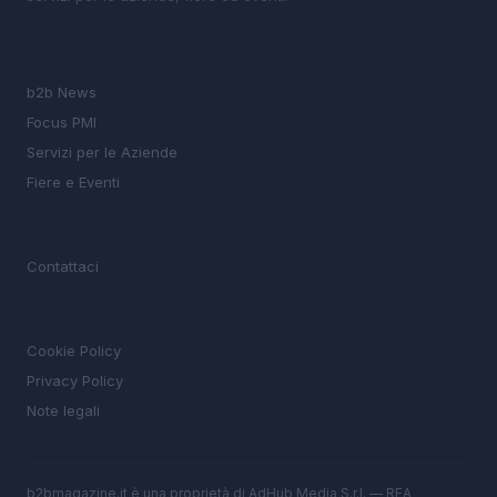
SEZIONI
b2b News
Focus PMI
Servizi per le Aziende
Fiere e Eventi
MAGAZINE
Contattaci
LEGALE
Cookie Policy
Privacy Policy
Note legali
b2bmagazine.it è una proprietà di AdHub Media S.r.l. — REA