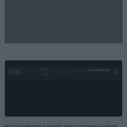
0:28 /
Ad
hub
Media
POWERED
1
/
4
1:50
BY
Hai mai pensato a quanto siano connessi i veicoli