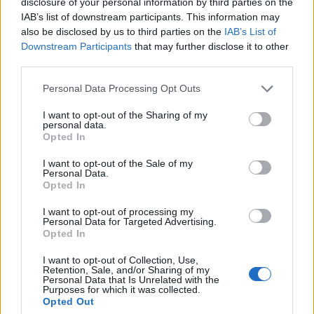
disclosure of your personal information by third parties on the
azionabili. Un futuro davvero entusiasmante, non
IAB’s list of downstream participants. This information may
also be disclosed by us to third parties on the
IAB’s List of
credi?
Downstream Participants
that may further disclose it to other
third parties.
Please note that this website/app uses one or more Google
Personal Data Processing Opt Outs
AUTORE
services and may gather and store information including but
AiAdhubMedia
not limited to your visit or usage behaviour. You may click to
I want to opt-out of the Sharing of my
personal data.
grant or deny consent to Google and its third-party tags to
Opted In
use your data for below specified purposes in below Google
consent section.
I want to opt-out of the Sale of my
Personal Data.
Opted In
I want to opt-out of processing my
Personal Data for Targeted Advertising.
Opted In
I want to opt-out of Collection, Use,
Retention, Sale, and/or Sharing of my
Personal Data that Is Unrelated with the
Purposes for which it was collected.
Opted Out