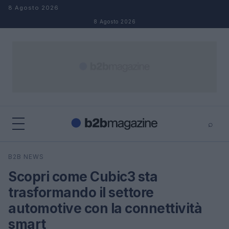
Salta al contenuto
8 Agosto 2026
8 Agosto 2026
⌕
×
⌕
B2B NEWS
Cerca
Scopri come Cubic3 sta
trasformando il settore
automotive con la connettività
smart