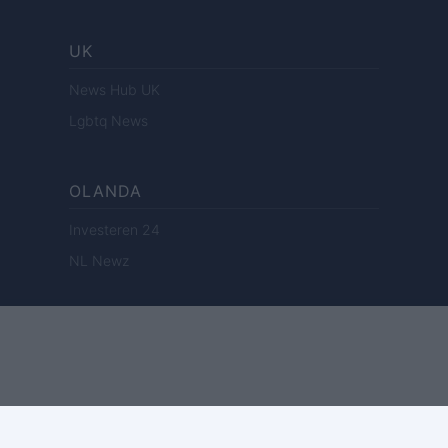
UK
News Hub UK
Lgbtq News
OLANDA
Investeren 24
NL Newz