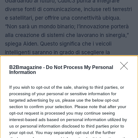
Guardando al futuro, Cubic3 punta a integrare
diverse fonti di comunicazione, incluse reti terrestri
e satellitari, per offrire una connettività ubiqua.
“Non sarà un mondo binario; l’innovazione porterà
alla creazione di sistemi che lavorano in sinergia,”
spiega Aiden. Questo significa che i veicoli
intelligenti saranno in grado di scegliere la
connessione migliore in base alla posizione e alla
B2Bmagazine -
Do Not Process My Personal
forza del segnale. Non è affascinante pensare a
Information
come sarà il nostro viaggio nei prossimi anni? 🌍🚀
If you wish to opt-out of the sale, sharing to third parties, or
Inoltre, stanno creando un “data lake” che fornisce
processing of your personal or sensitive information for
targeted advertising by us, please use the below opt-out
una visione unica e preziosa, non solo per i veicoli,
section to confirm your selection. Please note that after your
ma per qualsiasi cosa necessiti di connessione. La
opt-out request is processed you may continue seeing
loro ambizione è abilitare nuove possibilità e
interest-based ads based on personal information utilized by
us or personal information disclosed to third parties prior to
migliorare continuamente il modo in cui
your opt-out. You may separately opt-out of the further
“impacchettano” i dati per renderli consumabili e