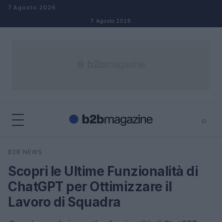
Salta al contenuto
7 Agosto 2026
7 Agosto 2026
⌕
×
⌕
B2B NEWS
Cerca
Scopri le Ultime Funzionalità di
ChatGPT per Ottimizzare il
Lavoro di Squadra