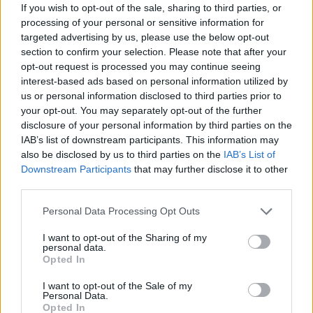
If you wish to opt-out of the sale, sharing to third parties, or
tassonomia leggera per i progetti, mantenendo le
processing of your personal or sensitive information for
targeted advertising by us, please use the below opt-out
informazioni rilevanti all’interno di un contesto ben
section to confirm your selection. Please note that after your
definito.
opt-out request is processed you may continue seeing
interest-based ads based on personal information utilized by
Il principale obiettivo di queste innovazioni è
us or personal information disclosed to third parties prior to
rendere ChatGPT un ambiente integrato in cui i
your opt-out. You may separately opt-out of the further
disclosure of your personal information by third parties on the
team possano costruire contesto, prendere
IAB’s list of downstream participants. This information may
decisioni informate e produrre risultati tangibili
also be disclosed by us to third parties on the
IAB’s List of
senza dover ripartire da zero ogni volta.0
Downstream Participants
that may further disclose it to other
third parties.
Il principale obiettivo di queste innovazioni è
Please note that this website/app uses one or more Google
Personal Data Processing Opt Outs
rendere ChatGPT un ambiente integrato in cui i
services and may gather and store information including but
not limited to your visit or usage behaviour. You may click to
I want to opt-out of the Sharing of my
team possano costruire contesto, prendere
personal data.
grant or deny consent to Google and its third-party tags to
decisioni informate e produrre risultati tangibili
Opted In
use your data for below specified purposes in below Google
senza dover ripartire da zero ogni volta.1
consent section.
I want to opt-out of the Sale of my
Personal Data.
Opted In