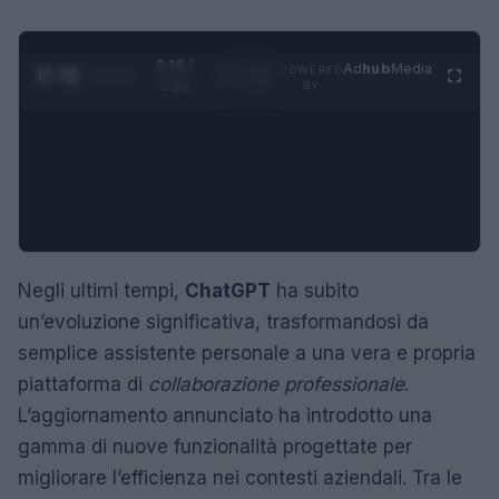
0:29 /
Ad
hub
Media
POWERED
1
/
4
1:23
BY
Negli ultimi tempi,
ChatGPT
ha subito
un’evoluzione significativa, trasformandosi da
semplice assistente personale a una vera e propria
piattaforma di
collaborazione professionale
.
L’aggiornamento annunciato ha introdotto una
gamma di nuove funzionalità progettate per
migliorare l’efficienza nei contesti aziendali. Tra le