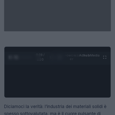
0:28 /
Ad
hub
Media
POWERED
1
/
4
1:20
BY
Diciamoci la verità: l’industria dei materiali solidi è
spesso sottovalutata, ma è il cuore pulsante di