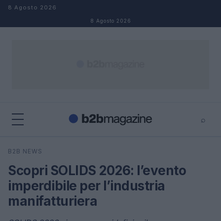
Salta al contenuto
8 Agosto 2026
8 Agosto 2026
⌕
×
⌕
B2B NEWS
Cerca
Scopri SOLIDS 2026: l’evento
imperdibile per l’industria
manifatturiera