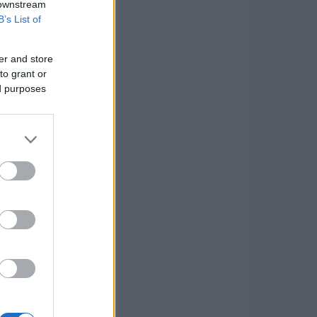
 downstream
B’s List of
er and store
to grant or
ed purposes