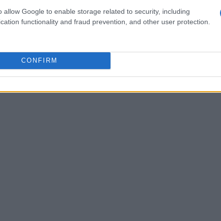
nologie offre un potenziale di scalabilità senza
o allow Google to enable storage related to security, including
i adattarsi rapidamente alle nuove esigenze di
cation functionality and fraud prevention, and other user protection.
CONFIRM