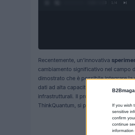
0:27 / 1:23
1
/
4
Recentemente, un’innovativa
sperime
cambiamento significativo nel campo de
dimostrato che è possibile integrare la
dati ad alta capacità su una rete di
fibr
B2Bmagaz
infrastrutturali. Il progetto, realizzato
ThinkQuantum, si propone di affrontare 
If you wish 
sensitive in
confirm you
continue se
information 