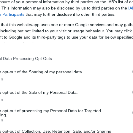
losure of your personal information by third parties on the IAB’s list of
. This information may also be disclosed by us to third parties on the
IA
Participants
that may further disclose it to other third parties.
 that this website/app uses one or more Google services and may gath
including but not limited to your visit or usage behaviour. You may click 
 to Google and its third-party tags to use your data for below specifi
ogle consent section.
l Data Processing Opt Outs
o opt-out of the Sharing of my personal data.
In
o opt-out of the Sale of my Personal Data.
i fondamentale importanza, poiché rappresenta un
In
ure e resilienti. Con l’evoluzione della
to opt-out of processing my Personal Data for Targeted
ing.
stati identificati come una minaccia per i
In
anto, trovare soluzioni che possano proteggere i
o opt-out of Collection, Use, Retention, Sale, and/or Sharing