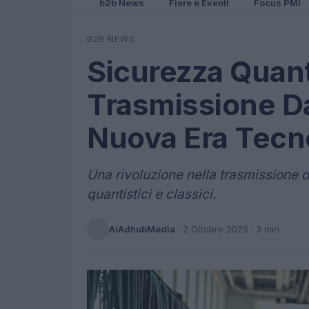
b2b News
Fiere e Eventi
Focus PMI
B2B NEWS
Sicurezza Quant
Trasmissione Dat
Nuova Era Tecn
Una rivoluzione nella trasmissione de
quantistici e classici.
AiAdhubMedia
·
2 Ottobre 2025
· 3 min