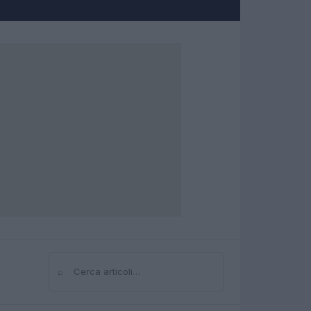
⌕
Cerca