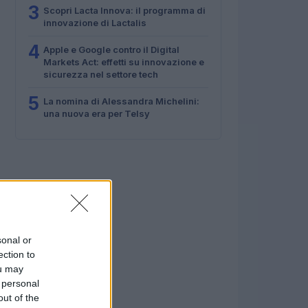
3
Scopri Lacta Innova: il programma di
innovazione di Lactalis
4
Apple e Google contro il Digital
Markets Act: effetti su innovazione e
sicurezza nel settore tech
5
La nomina di Alessandra Michelini:
una nuova era per Telsy
sonal or
ection to
ou may
 personal
out of the