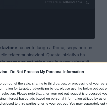
Ad
hub
Media
POWERED BY
ntazione
ha avuto luogo a Roma, segnando un
lle telecomunicazioni. Questa iniziativa ha
sicurezza quantistica
con la trasmissione di
a ottica
senza necessità di nuovi investimenti
ine -
Do Not Process My Personal Information
 grazie alla collaborazione tra Open Fiber, Cisco e
le sfide future della sicurezza informatica.
to opt-out of the sale, sharing to third parties, or processing of your per
formation for targeted advertising by us, please use the below opt-out s
r selection. Please note that after your opt-out request is processed y
eing interest-based ads based on personal information utilized by us or
disclosed to third parties prior to your opt-out. You may separately opt-