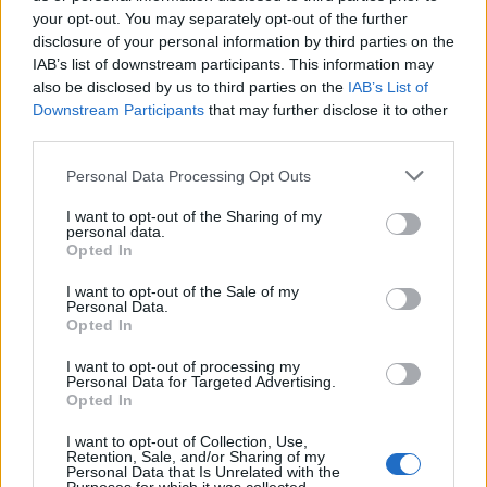
your opt-out. You may separately opt-out of the further
Limitare l’uso degli smartphone può essere un
disclosure of your personal information by third parties on the
tassello utile, ma non può essere l’unica risposta.
IAB’s list of downstream participants. This information may
also be disclosed by us to third parties on the
IAB’s List of
Un cambiamento sistemico richiede di lavorare
Downstream Participants
that may further disclose it to other
sull’
ecosistema
: regole chiare per le piattaforme,
third parties.
formazione continua per insegnanti e famiglie e
Please note that this website/app uses one or more Google
Personal Data Processing Opt Outs
percorsi curriculari che sviluppino capacità critiche
services and may gather and store information including but
nei giovani. Solo così la tecnologia potrà essere
not limited to your visit or usage behaviour. You may click to
I want to opt-out of the Sharing of my
personal data.
grant or deny consent to Google and its third-party tags to
compatibile con i diritti e lo sviluppo delle nuove
Opted In
use your data for below specified purposes in below Google
generazioni.
consent section.
I want to opt-out of the Sale of my
Personal Data.
Opted In
La sfida è dunque culturale oltre che normativa:
costruire una responsabilità educativa condivisa
I want to opt-out of processing my
Personal Data for Targeted Advertising.
significa trasformare i divieti in opportunità di
Opted In
apprendimento e rigenerare gli spazi digitali in cui i
I want to opt-out of Collection, Use,
minori crescono.
Retention, Sale, and/or Sharing of my
Personal Data that Is Unrelated with the