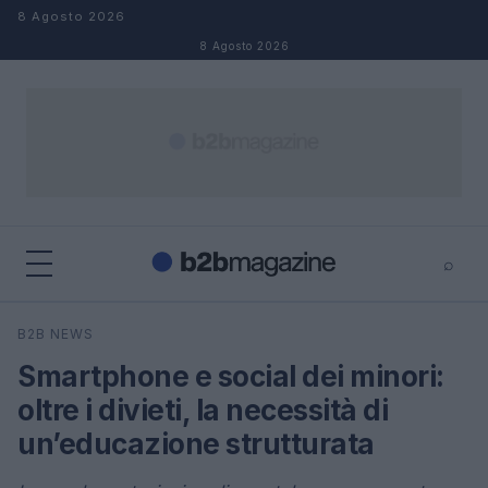
Salta al contenuto
8 Agosto 2026
8 Agosto 2026
⌕
×
⌕
B2B NEWS
Cerca
Smartphone e social dei minori:
oltre i divieti, la necessità di
un’educazione strutturata