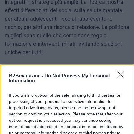
integrati in strategie più ampie. La ricerca mostra
effetti differenziati dei social sulla salute mentale:
per alcuni adolescenti i social rappresentano
rischio, per altri una risorsa di relazione. Le politiche
migliori sono quelle che combinano regole,
formazione e interventi mirati, evitando soluzioni
uniche per tutti.
Infine, sperimentazioni internazionali come i
tentativi di limitare l’accesso ai social per fasce di
B2Bmagazine -
Do Not Process My Personal
Information
età sollevano questioni pratiche di applicazione e
aggiramento: la complessità della vita digitale
If you wish to opt-out of the sale, sharing to third parties, or
rende necessario progettare risposte flessibili e
processing of your personal or sensitive information for
multilivello.
targeted advertising by us, please use the below opt-out
section to confirm your selection. Please note that after your
opt-out request is processed you may continue seeing
Conclusioni: educare per trasformare
interest-based ads based on personal information utilized by
l’ambiente digitale
us or personal information disclosed to third parties prior to