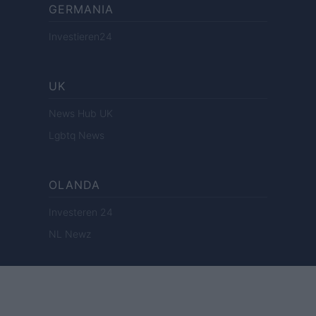
GERMANIA
Investieren24
UK
News Hub UK
Lgbtq News
OLANDA
Investeren 24
NL Newz