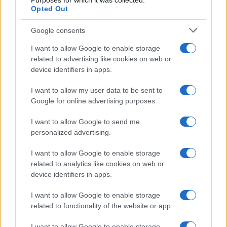
Purposes for which it was collected.
Opted Out
AUTORE
Google consents
Andrea Innocenti
I want to allow Google to enable storage
Andrea Innocenti ha coordinato dall'estero il
related to advertising like cookies on web or
rientro di una cronista napoletana durante una
device identifiers in apps.
crisi diplomatica, gestendo contatti con
consolati; è corrispondente esteri che
I want to allow my user data to be sent to
definisce linee editoriali sulla geopolitica. Nato
Google for online advertising purposes.
a Napoli, parla dialetto locale e mantiene
rapporti con ONG partenopee.
I want to allow Google to send me
personalized advertising.
I want to allow Google to enable storage
related to analytics like cookies on web or
device identifiers in apps.
I want to allow Google to enable storage
related to functionality of the website or app.
I want to allow Google to enable storage