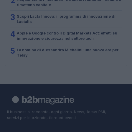
2
rimettono capitale
3
Scopri Lacta Innova: il programma di innovazione di
Lactalis
4
Apple e Google contro il Digital Markets Act: effetti su
innovazione e sicurezza nel settore tech
5
La nomina di Alessandra Michelini: una nuova era per
Telsy
Il business si racconta, ogni giorno. News, focus PMI,
servizi per le aziende, fiere ed eventi.