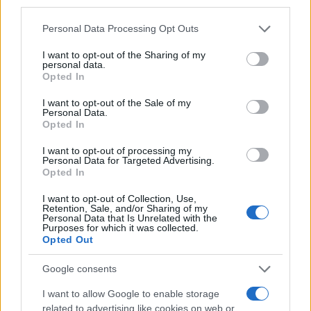
third parties.
Please note that this website/app uses one or more Google
Personal Data Processing Opt Outs
services and may gather and store information including but
not limited to your visit or usage behaviour. You may click to
I want to opt-out of the Sharing of my
personal data.
grant or deny consent to Google and its third-party tags to
Opted In
use your data for below specified purposes in below Google
consent section.
I want to opt-out of the Sale of my
Personal Data.
Opted In
I want to opt-out of processing my
Personal Data for Targeted Advertising.
Opted In
I want to opt-out of Collection, Use,
Retention, Sale, and/or Sharing of my
Personal Data that Is Unrelated with the
Purposes for which it was collected.
Opted Out
Google consents
I want to allow Google to enable storage
related to advertising like cookies on web or