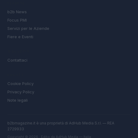
SEZIONI
b2b News
Focus PMI
Servizi per le Aziende
Fiere e Eventi
MAGAZINE
Contattaci
LEGALE
Cookie Policy
Privacy Policy
Note legali
b2bmagazine.it è una proprietà di AdHub Media S.r.l. — REA
2729933
Copyright © 2026 · Edito da AdHub Media — Italia