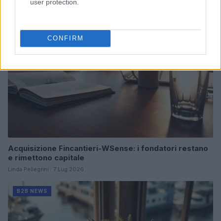
user protection.
B2B NEWS
CONFIRM
Acquisizione Fincantieri-WSense: i fondatori restano
e rimettono capitale
Linda Pellegrini · 7 Lug 2026
B2B NEWS