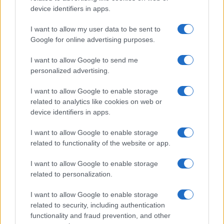
device identifiers in apps.
Continua a leggere
I want to allow my user data to be sent to
Google for online advertising purposes.
B2B NEWS
I want to allow Google to send me
personalized advertising.
I want to allow Google to enable storage
related to analytics like cookies on web or
device identifiers in apps.
I want to allow Google to enable storage
related to functionality of the website or app.
I want to allow Google to enable storage
related to personalization.
Ripensare le tecnologie umanitarie oltre i criteri dei
I want to allow Google to enable storage
donatori
related to security, including authentication
Martina Marchesi · 10 Lug 2026
functionality and fraud prevention, and other