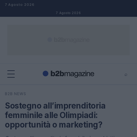
Salta al contenuto
7 Agosto 2026
7 Agosto 2026
⌕
×
⌕
B2B NEWS
Cerca
Sostegno all’imprenditoria
femminile alle Olimpiadi:
opportunità o marketing?