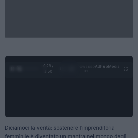
0:29 /
Ad
hub
Media
POWERED
1
/
4
1:50
BY
Diciamoci la verità: sostenere l’imprenditoria
femminile è diventato un mantra nel mondo degli