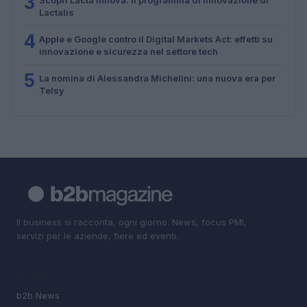
3
Lactalis
4
Apple e Google contro il Digital Markets Act: effetti su
innovazione e sicurezza nel settore tech
5
La nomina di Alessandra Michelini: una nuova era per
Telsy
Il business si racconta, ogni giorno. News, focus PMI,
servizi per le aziende, fiere ed eventi.
SEZIONI
b2b News