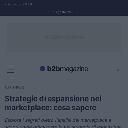
Salta al contenuto
7 Agosto 2026
7 Agosto 2026
⌕
×
⌕
B2B NEWS
Cerca
Strategie di espansione nei
marketplace: cosa sapere
Esplora i segreti dietro l'analisi dei marketplace e
scopri come ottimizzare le tue strategie di espansione.