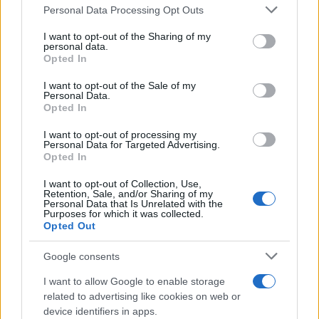
Please note that this website/app uses one or more Google
Personal Data Processing Opt Outs
services and may gather and store information including but
not limited to your visit or usage behaviour. You may click to
I want to opt-out of the Sharing of my
personal data.
grant or deny consent to Google and its third-party tags to
Opted In
use your data for below specified purposes in below Google
consent section.
I want to opt-out of the Sale of my
Personal Data.
Opted In
I want to opt-out of processing my
Personal Data for Targeted Advertising.
Opted In
I want to opt-out of Collection, Use,
Retention, Sale, and/or Sharing of my
Personal Data that Is Unrelated with the
Purposes for which it was collected.
Opted Out
Google consents
I want to allow Google to enable storage
related to advertising like cookies on web or
device identifiers in apps.
Continua a leggere