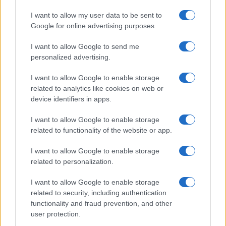
I want to allow my user data to be sent to
B2B NEWS
Google for online advertising purposes.
I want to allow Google to send me
personalized advertising.
I want to allow Google to enable storage
related to analytics like cookies on web or
device identifiers in apps.
I want to allow Google to enable storage
related to functionality of the website or app.
I want to allow Google to enable storage
related to personalization.
Ripensare le tecnologie umanitarie oltre i criteri dei
donatori
I want to allow Google to enable storage
Martina Marchesi · 10 Lug 2026
related to security, including authentication
functionality and fraud prevention, and other
B2B NEWS
user protection.