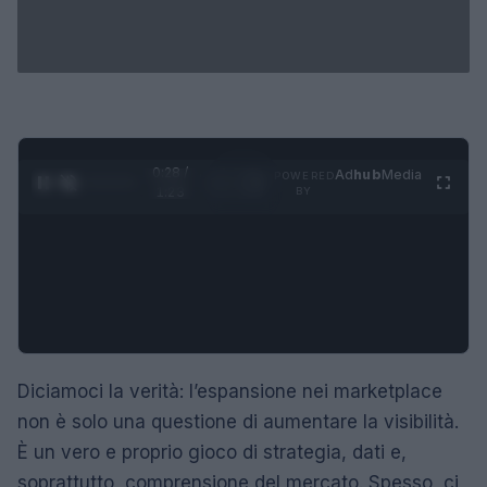
0:29 /
Ad
hub
Media
POWERED
1
/
4
1:23
BY
Diciamoci la verità: l’espansione nei marketplace
non è solo una questione di aumentare la visibilità.
È un vero e proprio gioco di strategia, dati e,
soprattutto, comprensione del mercato. Spesso, ci