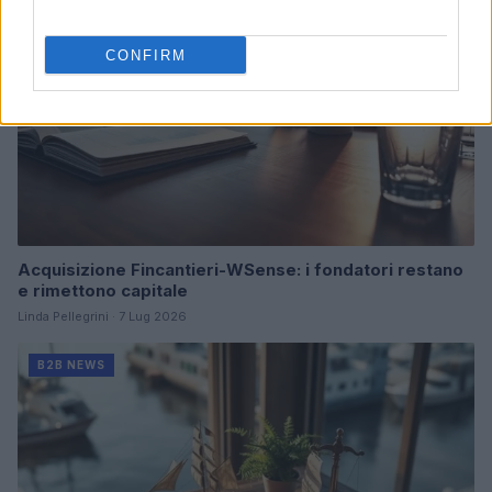
CONFIRM
Acquisizione Fincantieri-WSense: i fondatori restano
e rimettono capitale
Linda Pellegrini · 7 Lug 2026
B2B NEWS