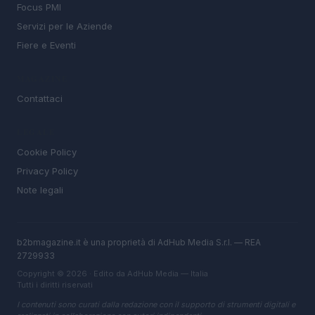
Focus PMI
Servizi per le Aziende
Fiere e Eventi
MAGAZINE
Contattaci
LEGALE
Cookie Policy
Privacy Policy
Note legali
b2bmagazine.it è una proprietà di AdHub Media S.r.l. — REA
2729933
Copyright © 2026 · Edito da AdHub Media — Italia
Tutti i diritti riservati
I contenuti sono curati dalla redazione con il supporto di strumenti digitali e