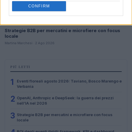
CONFIRM
Strategie B2B per mercatini e microfiere con focus
locale
Martina Marchesi · 2 Ago 2026
PIÙ LETTI
1
Eventi floreali agosto 2026: Taviano, Bosco Marengo e
Verbania
2
OpenAI, Anthropic e DeepSeek: la guerra dei prezzi
nell’IA nel 2026
3
Strategie B2B per mercatini e microfiere con focus
locale
ROI degli eventi ibridi: framework, KPI e dashboard