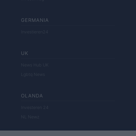
GERMANIA
Investieren24
UK
News Hub UK
Lgbtq News
OLANDA
Investeren 24
NL Newz