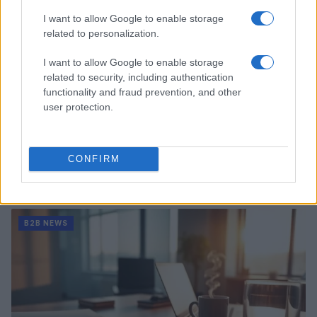
I want to allow Google to enable storage
related to personalization.
I want to allow Google to enable storage
related to security, including authentication
functionality and fraud prevention, and other
user protection.
CONFIRM
Ripensare le tecnologie umanitarie oltre i criteri dei
donatori
Martina Marchesi · 10 Lug 2026
B2B NEWS