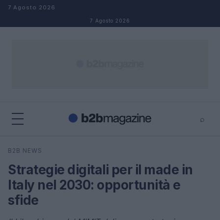
Salta al contenuto
7 Agosto 2026
7 Agosto 2026
⌕
×
⌕
B2B NEWS
Cerca
Strategie digitali per il made in
Italy nel 2030: opportunità e
sfide