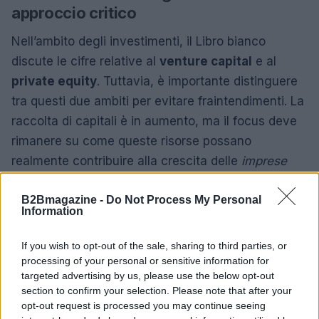
approccio critico
Nell’ambito degli investimenti, il Libro bianco
discute le cifre relative al
venture capital
e al
private equity
. Tuttavia, è importante distinguere
tra questi due ambiti per evitare fraintendimenti. La
raccolta di capitali è in aumento, ma il focus deve
rimanere su come queste risorse possano
realmente contribuire alla crescita delle
imprese
innovative
in Italia.
B2Bmagazine -
Do Not Process My Personal
Information
Infine, il concetto di uno Stato “stratega” deve
tradursi in scelte concrete e misurabili. È imperativo
If you wish to opt-out of the sale, sharing to third parties, or
che la politica industriale italiana non solo
processing of your personal or sensitive information for
riconosca l’importanza del digitale, ma stabilisca
targeted advertising by us, please use the below opt-out
section to confirm your selection. Please note that after your
anche leve chiare per la sua attuazione, come
opt-out request is processed you may continue seeing
incentivi condizionati e una domanda pubblica