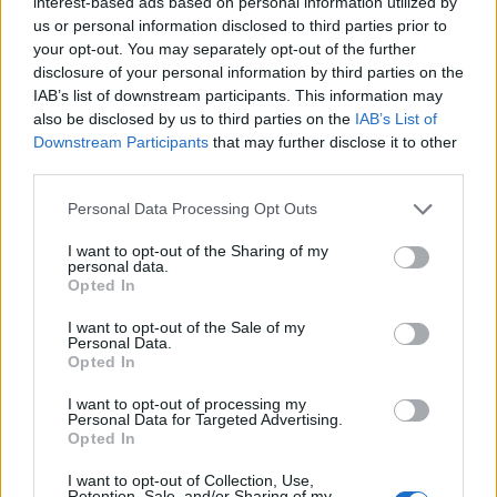
interest-based ads based on personal information utilized by
mirata alla crescita dell’innovazione.
us or personal information disclosed to third parties prior to
your opt-out. You may separately opt-out of the further
disclosure of your personal information by third parties on the
IAB’s list of downstream participants. This information may
AUTORE
also be disclosed by us to third parties on the
IAB’s List of
Ilaria Beretta
Downstream Participants
that may further disclose it to other
third parties.
Ilaria Beretta ha coordinato un longform sulle
reti culturali triestine realizzato con interviste
Please note that this website/app uses one or more Google
Personal Data Processing Opt Outs
al Teatro Romano, difendendo una linea
services and may gather and store information including but
editoriale approfondita per le feature. Capo
not limited to your visit or usage behaviour. You may click to
I want to opt-out of the Sharing of my
desk feature, conserva una serie di lettere
personal data.
grant or deny consent to Google and its third-party tags to
Opted In
d'archivio legate a Trieste come dettaglio
use your data for below specified purposes in below Google
personale.
consent section.
I want to opt-out of the Sale of my
Personal Data.
Opted In
I want to opt-out of processing my
Personal Data for Targeted Advertising.
Opted In
I want to opt-out of Collection, Use,
Retention, Sale, and/or Sharing of my