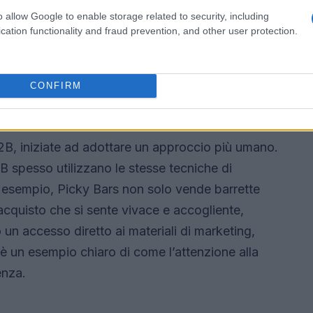
con esigenze e aspettative. Questo approccio
o allow Google to enable storage related to security, including
realtà è meno politically correct:
senza
cation functionality and fraud prevention, and other user protection.
 e coinvolgente, rischiate di perdere clienti
rivedere le strategie di ecommerce B2B.
CONFIRM
rce B2B di successo
B, iniziate ad adottare un approccio più umano.
 spesso utilizzano le stesse tecniche di
esempio, Picky Bars non solo vende barrette
acquisto che si sente vivace e accogliente,
n accesso diretto ai materiali di marketing,
to è un esempio chiaro di come l’attenzione alla
enza.