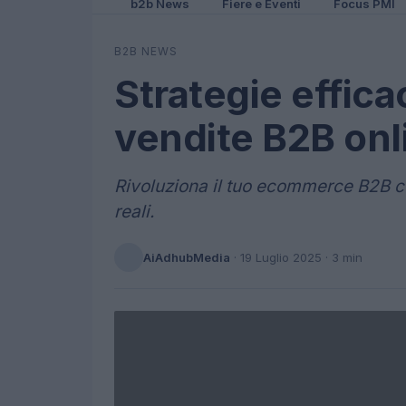
b2b News
Fiere e Eventi
Focus PMI
B2B NEWS
Strategie effica
vendite B2B onl
Rivoluziona il tuo ecommerce B2B co
reali.
AiAdhubMedia
·
19 Luglio 2025
· 3 min