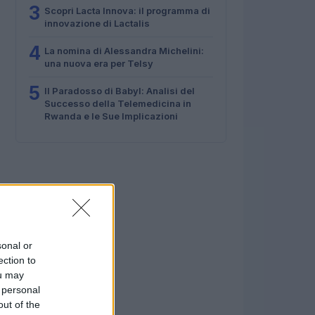
3
Scopri Lacta Innova: il programma di
innovazione di Lactalis
4
La nomina di Alessandra Michelini:
una nuova era per Telsy
5
Il Paradosso di Babyl: Analisi del
Successo della Telemedicina in
Rwanda e le Sue Implicazioni
sonal or
ection to
ou may
 personal
out of the