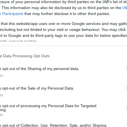
losure of your personal information by third parties on the IAB’s list of
o, vi sbagliate di grosso. Diciamoci la verità: il
. This information may also be disclosed by us to third parties on the
IA
l’innovazione e l’efficienza, ma spesso viene
Participants
that may further disclose it to other third parties.
 come rendere il vostro ecommerce B2B non solo
 that this website/app uses one or more Google services and may gath
roficuo.
Il re è nudo, e ve lo dico io:
molte
including but not limited to your visit or usage behaviour. You may click 
 to Google and its third-party tags to use your data for below specifi
enticano l’aspetto umano dell’acquisto. Ecco
ogle consent section.
l Data Processing Opt Outs
o opt-out of the Sharing of my personal data.
In
o opt-out of the Sale of my Personal Data.
In
to opt-out of processing my Personal Data for Targeted
ing.
In
o opt-out of Collection, Use, Retention, Sale, and/or Sharing