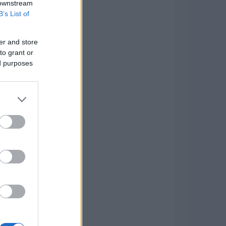
 downstream
B’s List of
er and store
to grant or
ed purposes