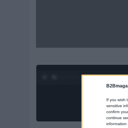
0:28 / 1:21
1
/
4
B2Bmagaz
If you wish 
sensitive in
confirm you
continue se
information 