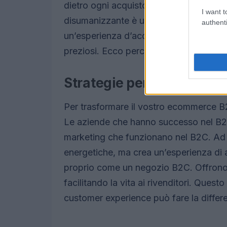
dietro ogni acquisto c’è una persona 
I want t
disumanizzante è un grosso errore.
La 
authenti
un’esperienza d’acquisto personalizzata
preziosi. Ecco perché è fondamentale 
Strategie per un ecomme
Per trasformare il vostro ecommerce B2
Le aziende che hanno successo nel B2B
marketing che funzionano nel B2C. Ad 
energetiche, ma crea un’esperienza di 
proprio come un negozio B2C. Offrono u
facilitando la vita ai rivenditori. Ques
customer experience può fare la differ