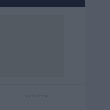
⌕
Cerca