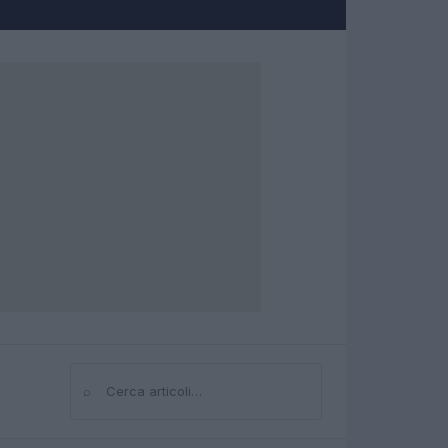
⌕
Cerca