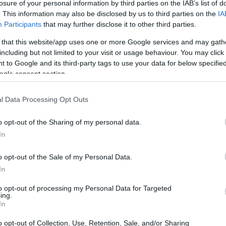
losure of your personal information by third parties on the IAB’s list of
o anni di crescita a ritmi vertiginosi, molte
. This information may also be disclosed by us to third parties on the
IA
un brusco rallentamento. Diciamoci la verità:
Participants
that may further disclose it to other third parties.
sto un problema sistemico che affligge oltre la
 that this website/app uses one or more Google services and may gath
one quando raggiungono un fatturato compreso
including but not limited to your visit or usage behaviour. You may click 
 to Google and its third-party tags to use your data for below specifi
 perduto. Con le giuste competenze manageriali, è
ogle consent section.
 crisi in un’opportunità di crescita sostenibile e
l Data Processing Opt Outs
o opt-out of the Sharing of my personal data.
In
o opt-out of the Sale of my Personal Data.
In
to opt-out of processing my Personal Data for Targeted
ing.
In
o opt-out of Collection, Use, Retention, Sale, and/or Sharing