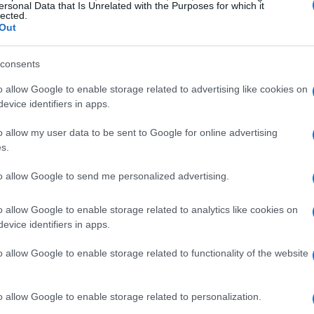
ersonal Data that Is Unrelated with the Purposes for which it
lected.
Out
consents
o allow Google to enable storage related to advertising like cookies on
evice identifiers in apps.
ura complessa
o allow my user data to be sent to Google for online advertising
s.
cale-up? Non è solo un sinonimo di startup in
to allow Google to send me personalized advertising.
 che ha già validato il proprio modello di
celerata, con tassi di crescita superiori al 20%
o allow Google to enable storage related to analytics like cookies on
A differenza delle startup, che si trovano nella
evice identifiers in apps.
rket fit, le scale-up hanno superato questa
o allow Google to enable storage related to functionality of the website
 serie di sfide uniche.
o allow Google to enable storage related to personalization.
eare. L’organico, che inizialmente era composto