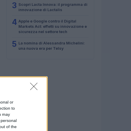
3
Scopri Lacta Innova: il programma di
innovazione di Lactalis
4
Apple e Google contro il Digital
Markets Act: effetti su innovazione e
sicurezza nel settore tech
5
La nomina di Alessandra Michelini:
una nuova era per Telsy
sonal or
ection to
ou may
 personal
out of the