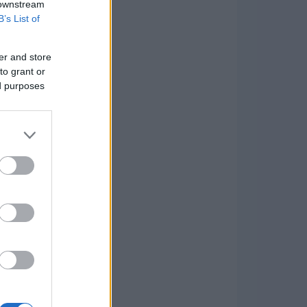
 downstream
B’s List of
er and store
to grant or
ed purposes