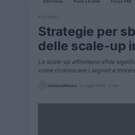
b2b News
Fiere e Eventi
Focus PMI
B2B NEWS
Strategie per sb
delle scale-up in
Le scale-up affrontano sfide signifi
come riconoscere i segnali e trovare 
AiAdhubMedia
·
2 Luglio 2025
· 5 min