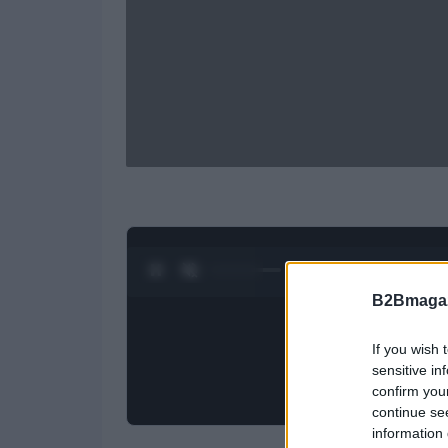
0:27 / 1:50
1
/
4
B2Bmagaz
If you wish 
sensitive in
confirm you
continue se
information 