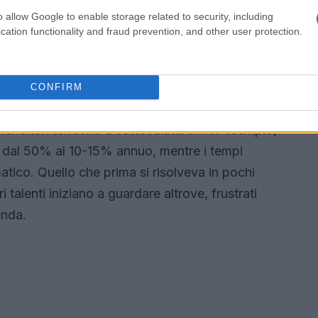
00 in pochi anni. Ma cosa succede quando i
o allow Google to enable storage related to security, including
istretto iniziano a mostrare segni di cedimento?
cation functionality and fraud prevention, and other user protection.
si evolve in una rete complessa, spesso con
elli gerarchici.
CONFIRM
mai un evento imprevisto. Si manifesta attraverso
prenditori tendono a sottovalutare. Per esempio,
re dal 50% al 10-15% annuo, mentre i tempi
tico. Quello che prima si risolveva in pochi
ri talenti iniziano a guardare altrove, frustrati
enda.