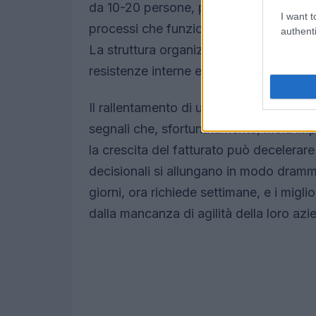
da 10-20 persone, può arrivare a 50-1
I want t
processi che funzionavano in un team r
authenti
La struttura organizzativa, da piatta, 
resistenze interne e conflitti tra i vari liv
Il rallentamento di una scale-up non è 
segnali che, sfortunatamente, molti im
la crescita del fatturato può decelera
decisionali si allungano in modo dramma
giorni, ora richiede settimane, e i miglio
dalla mancanza di agilità della loro azi