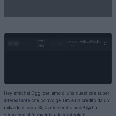
0:29 /
Ad
hub
Media
POWERED
1
/
4
1:50
BY
Hey amiche! Oggi parliamo di una questione super
interessante che coinvolge Tim e un credito da un
miliardo di euro. Sì, avete sentito bene! 😱 La
situazione si fa rovente e le strategie di