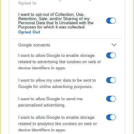
Opted In
Continua a leggere
I want to opt-out of Collection, Use,
Retention, Sale, and/or Sharing of my
Personal Data that Is Unrelated with the
B2B NEWS
Purposes for which it was collected.
Opted Out
Google consents
I want to allow Google to enable storage
related to advertising like cookies on web or
device identifiers in apps.
I want to allow my user data to be sent to
Google for online advertising purposes.
I want to allow Google to send me
personalized advertising.
Ripensare le tecnologie umanitarie oltre i criteri dei
donatori
I want to allow Google to enable storage
Martina Marchesi · 10 Lug 2026
related to analytics like cookies on web or
device identifiers in apps.
B2B NEWS