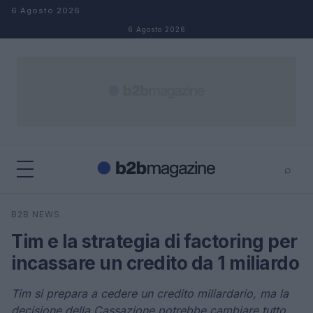
Salta al contenuto
6 Agosto 2026
6 Agosto 2026
⌕
×
⌕
B2B NEWS
Cerca
Tim e la strategia di factoring per
incassare un credito da 1 miliardo
Tim si prepara a cedere un credito miliardario, ma la
decisione della Cassazione potrebbe cambiare tutto.