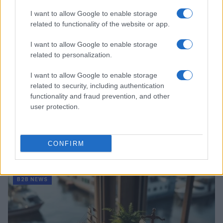
I want to allow Google to enable storage
related to functionality of the website or app.
I want to allow Google to enable storage
related to personalization.
I want to allow Google to enable storage
related to security, including authentication
functionality and fraud prevention, and other
user protection.
Acquisizione Fincantieri-WSense: i fondatori restano
CONFIRM
e rimettono capitale
Linda Pellegrini · 7 Lug 2026
B2B NEWS