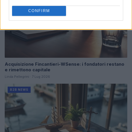
CONFIRM
Acquisizione Fincantieri-WSense: i fondatori restano
e rimettono capitale
Linda Pellegrini · 7 Lug 2026
B2B NEWS