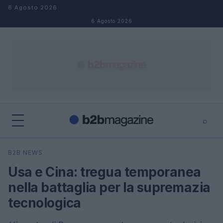
Salta al contenuto
6 Agosto 2026
6 Agosto 2026
⌕
×
⌕
B2B NEWS
Cerca
Usa e Cina: tregua temporanea
nella battaglia per la supremazia
tecnologica