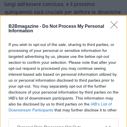
lungi dall’essere conclusa, e il prossimo
quinquennio sarà cruciale per definire le dinamiche
globali tra queste due superpotenze.
B2Bmagazine -
Do Not Process My Personal
Information
AUTORE
If you wish to opt-out of the sale, sharing to third parties, or
Susanna Capelli
processing of your personal or sensitive information for
targeted advertising by us, please use the below opt-out
Susanna Capelli ha raccontato una
section to confirm your selection. Please note that after your
rievocazione veronese dal loggiato di Piazza
opt-out request is processed you may continue seeing
Bra, promuovendo una linea editoriale che
interest-based ads based on personal information utilized by
valorizza la storia locale sui social.
us or personal information disclosed to third parties prior to
Collaboratrice storica, possiede una
your opt-out. You may separately opt-out of the further
collezione di programmi teatrali degli
disclosure of your personal information by third parties on the
spettacoli veronesi come particolare
IAB’s list of downstream participants. This information may
biografico.
also be disclosed by us to third parties on the
IAB’s List of
Downstream Participants
that may further disclose it to other
third parties.
Please note that this website/app uses one or more Google