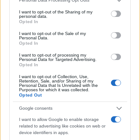
Personal Data Processing Opt Outs
services and may gather and store information including but
not limited to your visit or usage behaviour. You may click to
I want to opt-out of the Sharing of my
personal data.
grant or deny consent to Google and its third-party tags to
Opted In
use your data for below specified purposes in below Google
consent section.
I want to opt-out of the Sale of my
Personal Data.
Opted In
I want to opt-out of processing my
Personal Data for Targeted Advertising.
Opted In
I want to opt-out of Collection, Use,
Retention, Sale, and/or Sharing of my
Personal Data that Is Unrelated with the
Purposes for which it was collected.
Opted Out
Google consents
I want to allow Google to enable storage
related to advertising like cookies on web or
Continua a leggere
device identifiers in apps.