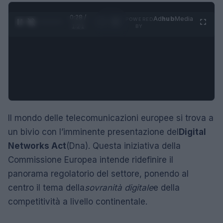
0:29 /
Ad
hub
Media
POWERED
1
/
4
1:21
BY
Il mondo delle telecomunicazioni europee si trova a
un bivio con l’imminente presentazione del
Digital
Networks Act
(Dna). Questa iniziativa della
Commissione Europea intende ridefinire il
panorama regolatorio del settore, ponendo al
centro il tema della
sovranità digitale
e della
competitività a livello continentale.