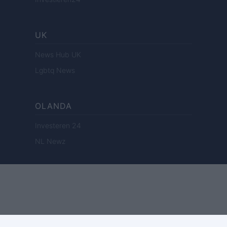
UK
News Hub UK
Lgbtq News
OLANDA
Investeren 24
NL Newz