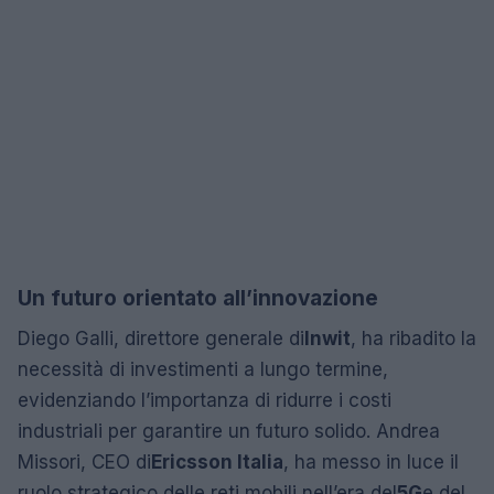
Un futuro orientato all’innovazione
Diego Galli, direttore generale di
Inwit
, ha ribadito la
necessità di investimenti a lungo termine,
evidenziando l’importanza di ridurre i costi
industriali per garantire un futuro solido. Andrea
Missori, CEO di
Ericsson Italia
, ha messo in luce il
ruolo strategico delle reti mobili nell’era del
5G
e del