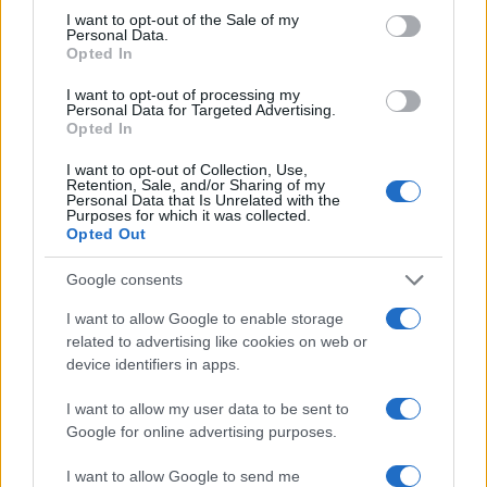
consent section.
Francesca Spadaro
I want to opt-out of the Sale of my
Personal Data.
Francesca Spadaro ha ricostruito una catena
Opted In
di investimenti veronese partendo dai bilanci
I want to opt-out of processing my
depositati alla Camera di Commercio; è
Personal Data for Targeted Advertising.
analista finanziaria che coordina dossier su
Opted In
PMI e mercati. Laureata in economia,
collabora con camerali locali e cura
I want to opt-out of Collection, Use,
Retention, Sale, and/or Sharing of my
newsletter economiche territoriali.
Personal Data that Is Unrelated with the
Purposes for which it was collected.
Opted Out
Google consents
I want to allow Google to enable storage
related to advertising like cookies on web or
device identifiers in apps.
I want to allow my user data to be sent to
Google for online advertising purposes.
I want to allow Google to send me