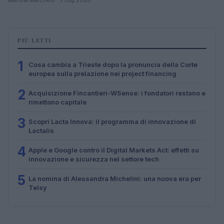
PIÙ LETTI
1
Cosa cambia a Trieste dopo la pronuncia della Corte
europea sulla prelazione nei project financing
2
Acquisizione Fincantieri-WSense: i fondatori restano e
rimettono capitale
3
Scopri Lacta Innova: il programma di innovazione di
Lactalis
4
Apple e Google contro il Digital Markets Act: effetti su
innovazione e sicurezza nel settore tech
5
La nomina di Alessandra Michelini: una nuova era per
Telsy