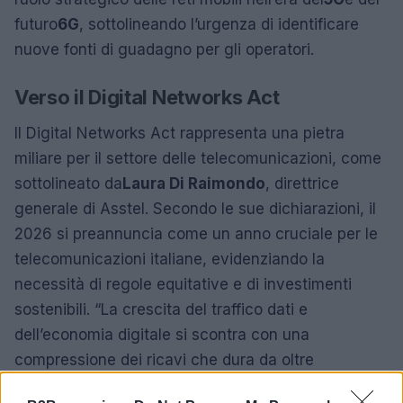
futuro
6G
, sottolineando l’urgenza di identificare
nuove fonti di guadagno per gli operatori.
Verso il Digital Networks Act
Il Digital Networks Act rappresenta una pietra
miliare per il settore delle telecomunicazioni, come
sottolineato da
Laura Di Raimondo
, direttrice
generale di Asstel. Secondo le sue dichiarazioni, il
2026 si preannuncia come un anno cruciale per le
telecomunicazioni italiane, evidenziando la
necessità di regole equitative e di investimenti
sostenibili. “La crescita del traffico dati e
dell’economia digitale si scontra con una
compressione dei ricavi che dura da oltre
quattordici anni”, ha avvertito, sottolineando il