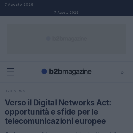
Salta al contenuto
7 Agosto 2026
7 Agosto 2026
⌕
×
⌕
B2B NEWS
Cerca
Verso il Digital Networks Act:
opportunità e sfide per le
telecomunicazioni europee